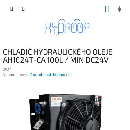
Přejít
NÁKUP
na
obsah
KOŠÍK
CHLADIČ HYDRAULICKÉHO OLEJE
AH1024T-CA 100L / MIN DC24V
9037
Průměrné
Neohodnoceno
Podrobnosti hodnocení
hodnocení
produktu
je
0,0
z
5
hvězdiček.