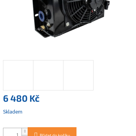
6 480 Kč
Měrná
Skladem
cena:
Přidat do košíku