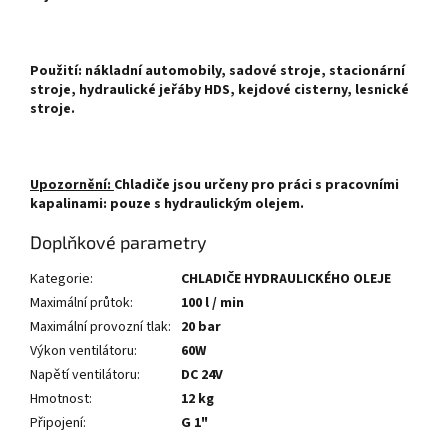
Použití: nákladní automobily, sadové stroje, stacionární
stroje, hydraulické jeřáby HDS, kejdové cisterny, lesnické
stroje.
Upozornění:
Chladiče jsou určeny pro práci s pracovními
kapalinami: pouze s hydraulickým olejem.
Doplňkové parametry
Kategorie
:
CHLADIČE HYDRAULICKÉHO OLEJE
Maximální průtok
:
100 l / min
Maximální provozní tlak
:
20 bar
Výkon ventilátoru
:
60W
Napětí ventilátoru
:
DC 24V
Hmotnost
:
12 kg
Připojení
:
G 1"