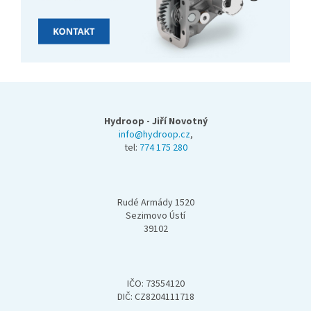
Z
á
p
Hydroop - Jiří Novotný
a
info@hydroop.cz
,
tel:
774 175 280
t
í
Rudé Armády 1520
Sezimovo Ústí
39102
IČO: 73554120
DIČ: CZ8204111718