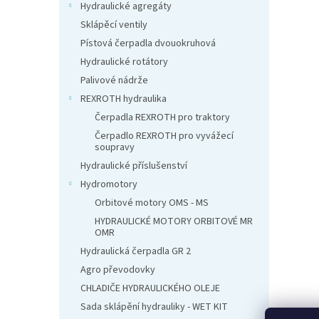
n
Hydraulické agregáty
e
Sklápěcí ventily
l
Pístová čerpadla dvouokruhová
Hydraulické rotátory
Palivové nádrže
REXROTH hydraulika
Čerpadla REXROTH pro traktory
Čerpadlo REXROTH pro vyvážecí
soupravy
Hydraulické příslušenství
Hydromotory
Orbitové motory OMS - MS
HYDRAULICKÉ MOTORY ORBITOVÉ MR
OMR
Hydraulická čerpadla GR 2
Agro převodovky
CHLADIČE HYDRAULICKÉHO OLEJE
Sada sklápění hydrauliky - WET KIT