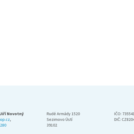
Jiří Novotný
Rudé Armády 1520
IČO: 73554
op.cz
,
Sezimovo Ústí
DIČ: CZ820
 280
39102