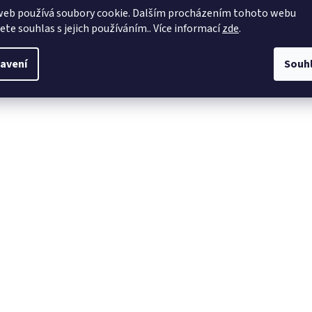
web používá soubory cookie. Dalším procházením tohoto webu
jete souhlas s jejich používáním.. Více informací
zde
.
avení
Souh