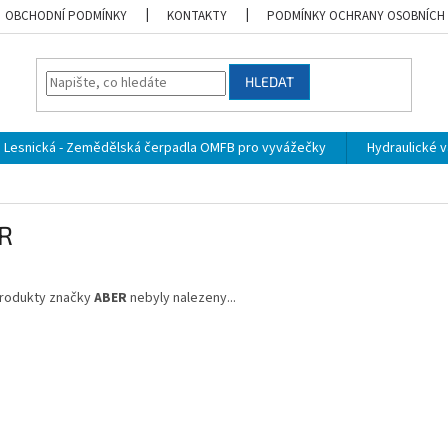
OBCHODNÍ PODMÍNKY
KONTAKTY
PODMÍNKY OCHRANY OSOBNÍCH
HLEDAT
Lesnická - Zemědělská čerpadla OMFB pro vyvážečky
Hydraulické vá
R
rodukty značky
ABER
nebyly nalezeny...