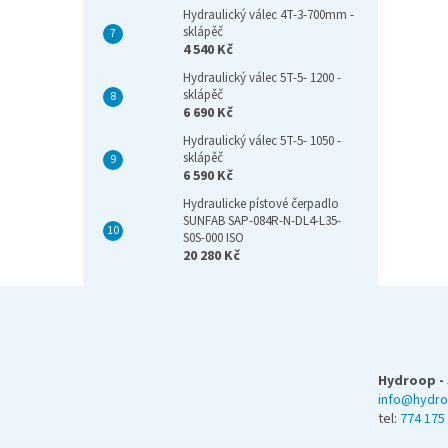
Hydraulický válec 4T-3-700mm -
sklápěč
4 540 Kč
Hydraulický válec 5T-5- 1200 -
sklápěč
6 690 Kč
Hydraulický válec 5T-5- 1050 -
sklápěč
6 590 Kč
Hydraulicke pístové čerpadlo
SUNFAB SAP-084R-N-DL4-L35-
S0S-000 ISO
20 280 Kč
Z
á
p
a
Hydroop - 
t
info@hydro
í
tel:
774 175