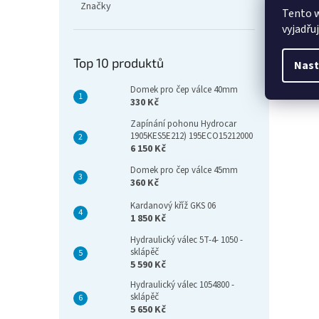
Značky
Tento 
vyjadřu
Top 10 produktů
Nast
Domek pro čep válce 40mm
330 Kč
Zapínání pohonu Hydrocar
1905KES5E212) 195ECO15212000
6 150 Kč
Domek pro čep válce 45mm
360 Kč
Kardanový kříž GKS 06
1 850 Kč
Hydraulický válec 5T-4- 1050 -
sklápěč
5 590 Kč
Hydraulický válec 1054800 -
sklápěč
5 650 Kč