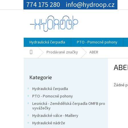
Přejít
774 175 280
info@hydroop.cz
na
obsah
Hydraulická čerpadla
PTO - Pomocné pohony
Domů
Prodávané značky
ABER
P
ABE
o
Přeskočit
s
Kategorie
kategorie
t
Žádné p
r
Hydraulická čerpadla
a
PTO - Pomocné pohony
n
Lesnická - Zemědělská čerpadla OMFB pro
n
vyvážečky
í
Hydraulické válce - Maillery
p
Hydraulické nádrže
a