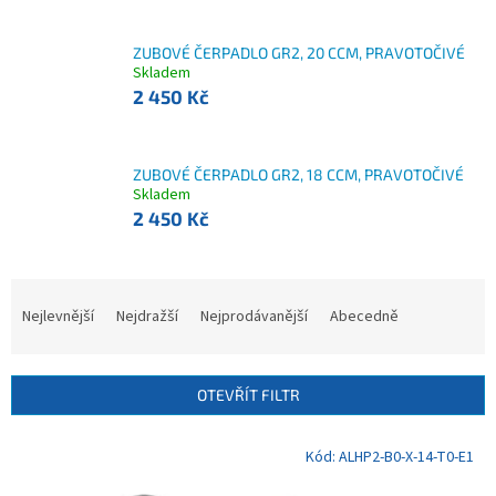
ZUBOVÉ ČERPADLO GR2, 20 CCM, PRAVOTOČIVÉ
Skladem
2 450 Kč
ZUBOVÉ ČERPADLO GR2, 18 CCM, PRAVOTOČIVÉ
Skladem
2 450 Kč
Ř
a
Nejlevnější
Nejdražší
Nejprodávanější
Abecedně
z
e
n
OTEVŘÍT FILTR
í
p
V
Kód:
ALHP2-B0-X-14-T0-E1
r
ý
o