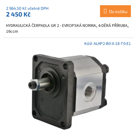
2 964,50 Kč včetně DPH
Do košíku
2 450 Kč
HYDRAULICKÁ ČERPADLA GR 2 - EVROPSKÁ NORMA, 4-DĚRÁ PŘÍRUBA,
16ccm
Kód:
ALHP2-B0-X-18-T0-E1