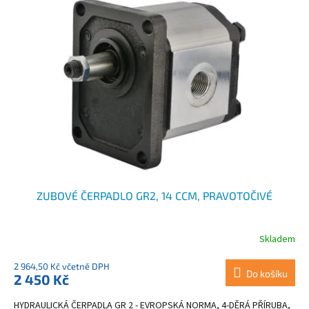
p
d
i
u
s
k
p
t
r
ů
o
d
u
k
t
ů
ZUBOVÉ ČERPADLO GR2, 14 CCM, PRAVOTOČIVÉ
Skladem
Průměrné
hodnocení
produktu
2 964,50 Kč včetně DPH
Do košíku
2 450 Kč
je
3,1
HYDRAULICKÁ ČERPADLA GR 2 - EVROPSKÁ NORMA, 4-DĚRÁ PŘÍRUBA,
z