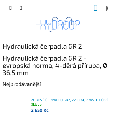
Přejít
NÁKUP
na
obsah
KOŠÍK
Hydraulická čerpadla GR 2
Hydraulická čerpadla GR 2 -
evropská norma, 4-děrá příruba, Ø
36,5 mm
Nejprodávanější
ZUBOVÉ ČERPADLO GR2, 22 CCM, PRAVOTOČIVÉ
Skladem
2 650 Kč