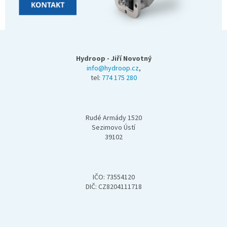
Z
á
p
Hydroop - Jiří Novotný
a
info@hydroop.cz
,
tel:
774 175 280
t
í
Rudé Armády 1520
Sezimovo Ústí
39102
IČO: 73554120
DIČ: CZ8204111718