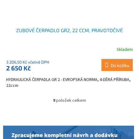
ZUBOVÉ ČERPADLO GR2, 22 CCM, PRAVOTOČIVÉ
Skladem
Průměrné
hodnocení
produktu
3 206,50 Kč včetně DPH
Do košíku
2 650 Kč
je
4,0
HYDRAULICKÁ ČERPADLA GR 2 - EVROPSKÁ NORMA, 4-DĚRÁ PŘÍRUBA,
z
22ccm
5
hvězdiček.
9
položek celkem
O
v
l
á
d
a
c