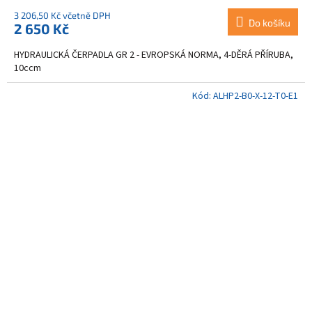
3 206,50 Kč včetně DPH
Do košíku
2 650 Kč
HYDRAULICKÁ ČERPADLA GR 2 - EVROPSKÁ NORMA, 4-DĚRÁ PŘÍRUBA,
10ccm
Kód:
ALHP2-B0-X-12-T0-E1