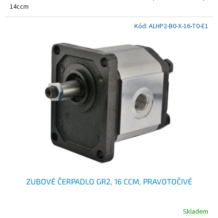
14ccm
5
hvězdiček.
Kód:
ALHP2-B0-X-16-T0-E1
ZUBOVÉ ČERPADLO GR2, 16 CCM, PRAVOTOČIVÉ
Skladem