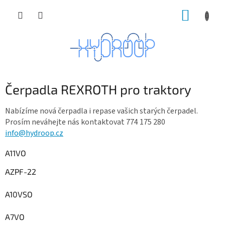
Přejít
NÁKUP
na
obsah
KOŠÍK
Čerpadla REXROTH pro traktory
Nabízíme nová čerpadla i repase vašich starých čerpadel.
Prosím neváhejte nás kontaktovat 774 175 280
info@hydroop.cz
A11VO
AZPF-22
A10VSO
A7VO