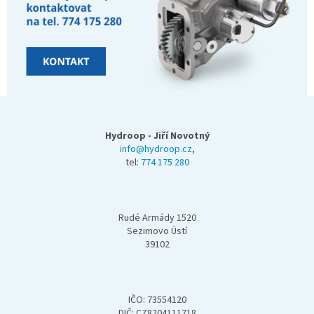
Z
á
p
Hydroop - Jiří Novotný
a
info@hydroop.cz
,
tel:
774 175 280
t
í
Rudé Armády 1520
Sezimovo Ústí
39102
IČO: 73554120
DIČ: CZ8204111718