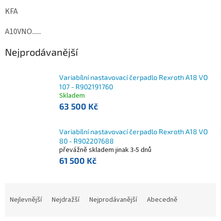
KFA
A10VNO......
Nejprodávanější
Variabílní nastavovací čerpadlo Rexroth A18 VO
107 - R902191760
Skladem
63 500 Kč
Variabílní nastavovací čerpadlo Rexroth A18 VO
80 - R902207688
převážně skladem jinak 3-5 dnů
61 500 Kč
Ř
a
Nejlevnější
Nejdražší
Nejprodávanější
Abecedně
z
e