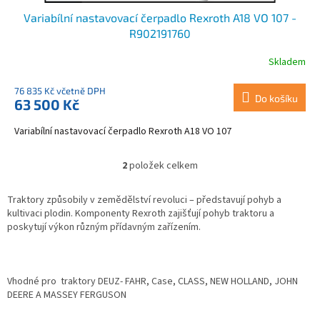
Variabílní nastavovací čerpadlo Rexroth A18 VO 107 -
R902191760
Skladem
76 835 Kč včetně DPH
Do košíku
63 500 Kč
Variabílní nastavovací čerpadlo Rexroth A18 VO 107
2
položek celkem
O
v
l
Traktory způsobily v zemědělství revoluci – představují pohyb a
á
kultivaci plodin. Komponenty Rexroth zajišťují pohyb traktoru a
d
poskytují výkon různým přídavným zařízením.
a
c
í
p
Vhodné pro traktory DEUZ- FAHR, Case, CLASS, NEW HOLLAND, JOHN
r
DEERE A MASSEY FERGUSON
v