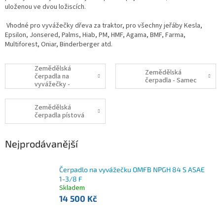
uloženou ve dvou ložiscích.
Vhodné pro vyvážečky dřeva za traktor, pro všechny jeřáby Kesla,
Epsilon, Jonsered, Palms, Hiab, PM, HMF, Agama, BMF, Farma,
Multiforest, Oniar, Binderberger atd.
Zemědělská
Zemědělská
čerpadla na
čerpadla - Samec
vyvážečky -
Samice
Zemědělská
čerpadla pístová
Nejprodávanější
Čerpadlo na vyvážečku OMFB NPGH 84 S ASAE
1-3/8 F
Skladem
14 500 Kč