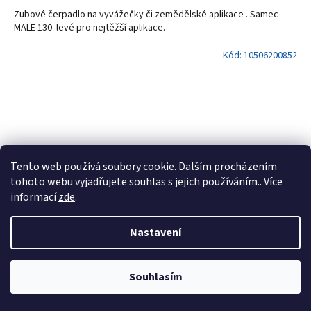
Zubové čerpadlo na vyvážečky či zemědělské aplikace . Samec -
MALE 130 levé pro nejtěžší aplikace.
Kód:
10506200852
Tento web používá soubory cookie. Dalším procházením
tohoto webu vyjadřujete souhlas s jejich používáním.. Více
informací
zde
.
Nastavení
Souhlasím
Čerpadlo na vyvážečku OMFB NPGH 84 S ASAE 1-3/8 M