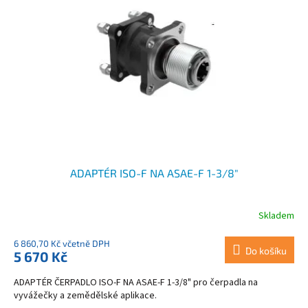
u
s
k
p
t
r
ů
o
d
u
k
t
ů
ADAPTÉR ISO-F NA ASAE-F 1-3/8"
Skladem
6 860,70 Kč včetně DPH
Do košíku
5 670 Kč
ADAPTÉR ČERPADLO ISO-F NA ASAE-F 1-3/8" pro čerpadla na
vyvážečky a zemědělské aplikace.