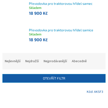
Převodovka pro traktorovou hřídel samec
Skladem
18 900 Kč
Převodovka pro traktorovou hřídel samice
Skladem
18 900 Kč
Ř
a
Nejlevnější
Nejdražší
Nejprodávanější
Abecedně
z
e
n
OTEVŘÍT FILTR
í
p
V
Kód:
AKSF3
r
ý
o
p
d
i