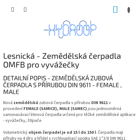
Přejít
NÁKUP
na
obsah
KOŠÍK
Lesnická - Zemědělská čerpadla
OMFB pro vyvážečky
DETAILNÍ POPIS - ZEMĚDĚLSKÁ ZUBOVÁ
ČERPADLA S PŘÍRUBOU DIN 9611 - FEMALE ,
MALE
Nová
zemědělská
zubová čerpadla s přírubou
DIN 9611
v
provedení
FEMALE (SAMICE), MALE (SAMEC)
jsou jednosměrná
samonasávací litinová čerpadla určená pro těžké zemědělské aplikace
- vyvážečky, štípače
Volumetrický
objem čerpadel je od 15 l do 150 l
. Čerpadla mají
příruby na 4 díry a hřídel s rychloupínací spojku SAE 1”3/8 DIN 9611