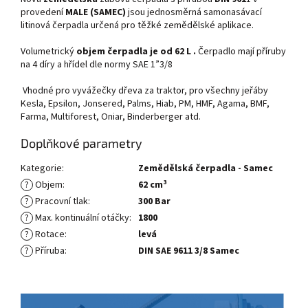
provedení
MALE (SAMEC)
jsou jednosměrná samonasávací
litinová čerpadla určená pro těžké zemědělské aplikace.
Volumetrický
objem čerpadla je od 62 L .
Čerpadlo mají příruby
na 4 díry a hřídel dle normy SAE 1”3/8
Vhodné pro vyvážečky dřeva za traktor, pro všechny jeřáby
Kesla, Epsilon, Jonsered, Palms, Hiab, PM, HMF, Agama, BMF,
Farma, Multiforest, Oniar, Binderberger atd.
Doplňkové parametry
Kategorie
:
Zemědělská čerpadla - Samec
?
Objem
:
62 cm³
?
Pracovní tlak
:
300 Bar
?
Max. kontinuální otáčky
:
1800
?
Rotace
:
levá
?
Příruba
:
DIN SAE 9611 3/8 Samec