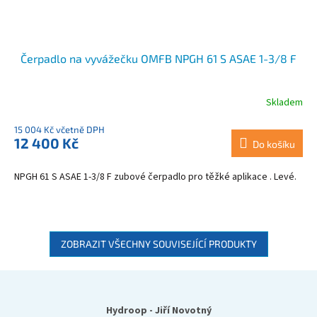
Čerpadlo na vyvážečku OMFB NPGH 61 S ASAE 1-3/8 F
Skladem
15 004 Kč včetně DPH
12 400 Kč
Do košíku
NPGH 61 S ASAE 1-3/8 F zubové čerpadlo pro těžké aplikace . Levé.
ZOBRAZIT VŠECHNY SOUVISEJÍCÍ PRODUKTY
Z
á
p
Hydroop - Jiří Novotný