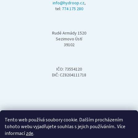
a
info@hydroop.cz
,
tel:
774 175 280
t
í
Rudé Armády 1520
Sezimovo Ústí
39102
IČO: 73554120
DIČ: CZ8204111718
Tento web používá soubory cookie. Dalším procházením
tohoto webu vyjadřujete souhlas s jejich používáním.. Více
informací
zde
.