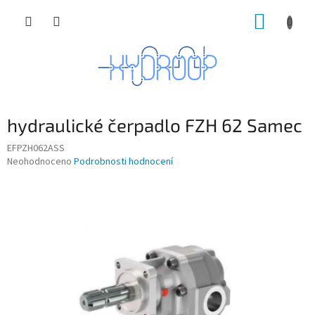
Přejít
NÁKUP
na
obsah
KOŠÍK
hydraulické čerpadlo FZH 62 Samec
EFPZH062ASS
Průměrné
Neohodnoceno
Podrobnosti hodnocení
hodnocení
produktu
je
0,0
z
5
hvězdiček.