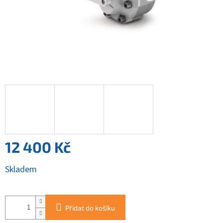
12 400 Kč
Měrná
Skladem
cena:
Přidat do košíku