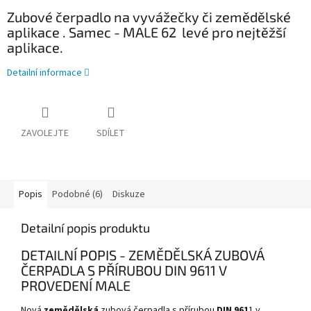
Zubové čerpadlo na vyvážečky či zemědělské
aplikace . Samec - MALE 62 levé pro nejtěžší
aplikace.
Detailní informace
ZAVOLEJTE
SDÍLET
Popis
Podobné (6)
Diskuze
Detailní popis produktu
DETAILNÍ POPIS - ZEMĚDĚLSKÁ ZUBOVÁ
ČERPADLA S PŘÍRUBOU DIN 9611 V
PROVEDENÍ MALE
Nová
zemědělská
zubová čerpadla s přírubou
DIN 961
1 v