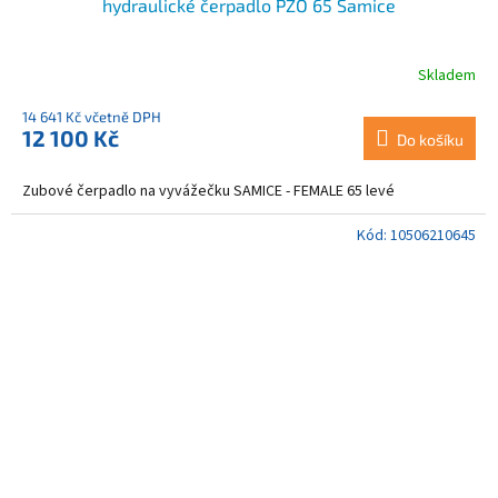
hydraulické čerpadlo PZO 65 Samice
Skladem
14 641 Kč včetně DPH
12 100 Kč
Do košíku
Zubové čerpadlo na vyvážečku SAMICE - FEMALE 65 levé
Kód:
10506210645