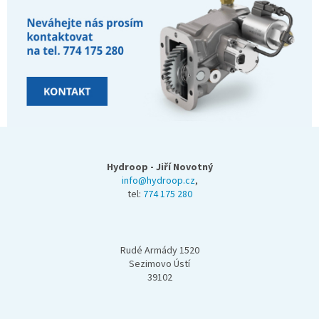
Z
á
p
Hydroop - Jiří Novotný
a
info@hydroop.cz
,
tel:
774 175 280
t
í
Rudé Armády 1520
Sezimovo Ústí
39102