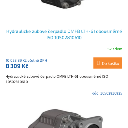
k
t
ů
Hydraulické zubové čerpadlo OMFB LTH-61 obousměrné
ISO 10502810610
Skladem
10 053,89 Kč včetně DPH
Do košíku
8 309 Kč
Hydraulické zubové čerpadlo OMFB LTH-61 obousměrné ISO
10502810610
Kód:
10502810825