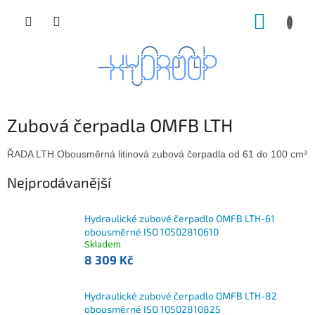
Přejít
NÁKUP
na
obsah
KOŠÍK
Zubová čerpadla OMFB LTH
ŘADA LTH Obousměrná litinová zubová čerpadla od 61 do 100 cm³ vhod
Nejprodávanější
Hydraulické zubové čerpadlo OMFB LTH-61
obousměrné ISO 10502810610
Skladem
8 309 Kč
Hydraulické zubové čerpadlo OMFB LTH-82
obousměrné ISO 10502810825