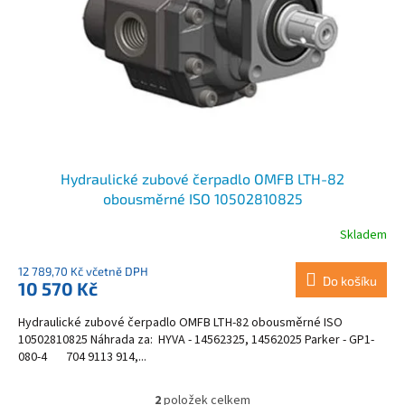
Hydraulické zubové čerpadlo OMFB LTH-82
obousměrné ISO 10502810825
Skladem
12 789,70 Kč včetně DPH
Do košíku
10 570 Kč
Hydraulické zubové čerpadlo OMFB LTH-82 obousměrné ISO
10502810825 Náhrada za: HYVA - 14562325, 14562025 Parker - GP1-
080-4 704 9113 914,...
2
položek celkem