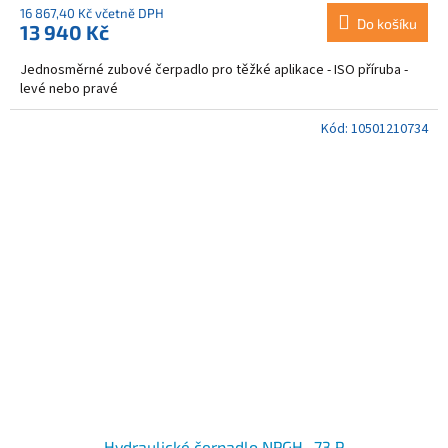
16 867,40 Kč včetně DPH
Do košíku
13 940 Kč
Jednosměrné zubové čerpadlo pro těžké aplikace - ISO příruba -
levé nebo pravé
Kód:
10501210734
Hydraulické čerpadlo NPGH- 73 P