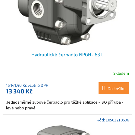
o
d
u
k
t
ů
Hydraulické čerpadlo NPGH- 63 L
Skladem
16 141,40 Kč včetně DPH
Do košíku
13 340 Kč
Jednosměrné zubové čerpadlo pro těžké aplikace - ISO příruba -
levé nebo pravé
Kód:
10501210636