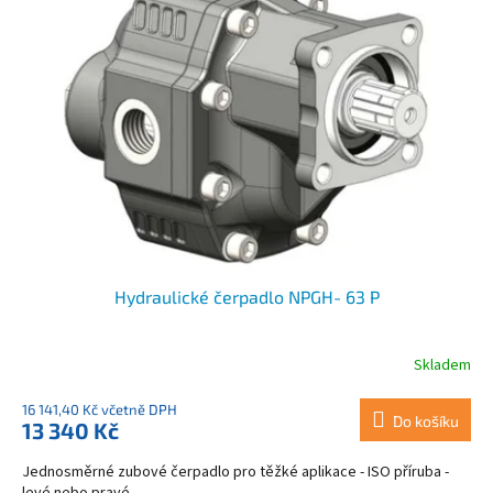
Hydraulické čerpadlo NPGH- 63 P
Skladem
16 141,40 Kč včetně DPH
Do košíku
13 340 Kč
Jednosměrné zubové čerpadlo pro těžké aplikace - ISO příruba -
levé nebo pravé