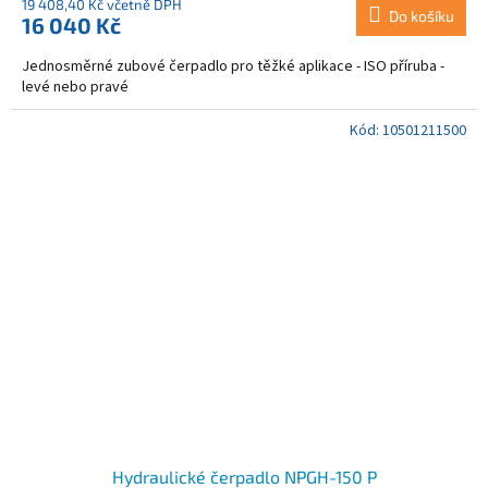
19 408,40 Kč včetně DPH
Do košíku
16 040 Kč
Jednosměrné zubové čerpadlo pro těžké aplikace - ISO příruba -
levé nebo pravé
Kód:
10501211500
Hydraulické čerpadlo NPGH-150 P