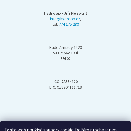
á
p
Hydroop - Jiří Novotný
a
info@hydroop.cz
,
tel:
774 175 280
t
í
Rudé Armády 1520
Sezimovo Ústí
39102
IČO: 73554120
DIČ: CZ8204111718
Tento web používá soubory cookie. Dalším procházením