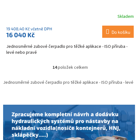
Skladem
19 408,40 Kč včetně DPH
Do košíku
16 040 Kč
Jednosměrné zubové čerpadlo pro těžké aplikace - ISO příruba -
levé nebo pravé
14
položek celkem
O
v
l
Jednosměrné zubové čerpadlo pro těžké aplikace - ISO příruba - levé
á
d
a
c
í
p
r
v
k