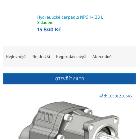
Hydraulické čerpadlo NPGH-133 L
Skladem
15 840 Kč
Ř
a
Nejlevnější
Nejdražší
Nejprodávanější
Abecedně
z
e
n
OTEVŘÍT FILTR
í
p
V
Kód:
10501210645.
r
ý
o
p
d
i
u
s
k
p
t
r
ů