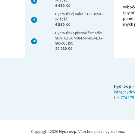
sklápěč
6 690 Kč
Vyboč
tipy p
Hydraulický válec 5T-5- 1050 -
poměr1
sklápěč
jinýc
6 590 Kč
viz. o
Hydraulicke pístové čerpadlo
1000
SUNFAB SAP-084R-N-DL4-L35-
S0S-000 ISO
20 280 Kč
Z
á
p
a
Hydroop - 
t
info@hydro
í
tel:
774 175
Copyright 2026
Hydroop
. Všechna práva vyhrazena.