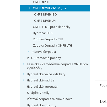
n
OMFB NPLH
e
OMFB NPGH 73-150 l/min
l
OMFB NPGH ISO
OMFB NPGH UNI
OMFB LTMH pro sklápěčky
Hydrocar BPS
Zubová čerpadla PZB
Zubová čerpadla OMFB LTH
Pístová čerpadla
PTO - Pomocné pohony
Lesnická - Zemědělská čerpadla OMFB pro
vyvážečky
Hydraulické válce - Maillery
Hydraulické nádrže
Popi
Hydraulické agregáty
Sklápěcí ventily
Pístová čerpadla dvouokruhová
Det
Hydraulické rotátory