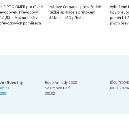
ené PTO OMFB pro různé
zubové čerpadlo pro středně
Vybočené 
řevodovek. Převodový
těžké aplikace s průtokem
tipy převo
:1,53 - Možno také v
84 l/min - ISO příruba
poměr1:1,8
h převodových poměrech
jiných př
brázky. ZF 6S 800 ZF 6S
viz. obrázk
Jiří Novotný
Rudé Armády 1520
IČO: 73554
op.cz
,
Sezimovo Ústí
DIČ: CZ820
 280
39102