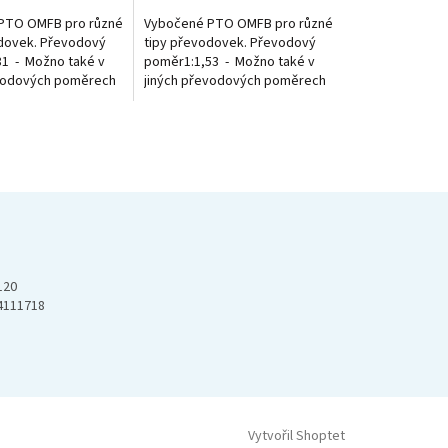
PTO OMFB pro různé
Vybočené PTO OMFB pro různé
dovek. Převodový
tipy převodovek. Převodový
1 - Možno také v
poměr1:1,53 - Možno také v
evodových poměrech
jiných převodových poměrech
y.
viz. obrázky.
120
4111718
Vytvořil Shoptet