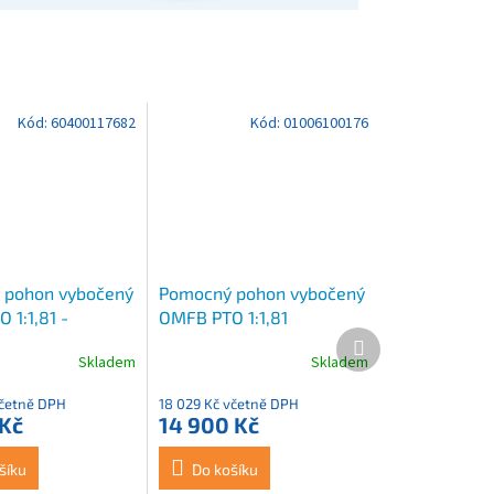
Kód:
60400117682
Kód:
01006100176
 pohon vybočený
Pomocný pohon vybočený
 1:1,81 -
OMFB PTO 1:1,81
Další
0176
produkt
Skladem
Skladem
včetně DPH
18 029 Kč včetně DPH
 Kč
14 900 Kč
šíku
Do košíku