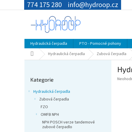
Přejít
774 175 280
info@hydroop.cz
na
obsah
Hydraulická čerpadla
PTO - Pomocné pohony
Domů
Hydraulická čerpadla
Zubová čerpadla
P
Hyd
o
Přeskočit
s
Průměr
Neohod
Kategorie
kategorie
t
hodnoce
r
produkt
Hydraulická čerpadla
a
je
Zubová čerpadla
0,0
n
z
FZO
n
5
í
OMFB NPH
hvězdič
p
NPH POSCH verze tandemové
zubové čerpadlo
a