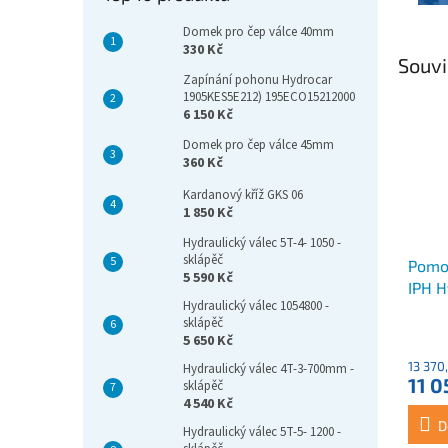
Domek pro čep válce 40mm
330 Kč
Souvi
Zapínání pohonu Hydrocar
1905KES5E212) 195ECO15212000
6 150 Kč
Domek pro čep válce 45mm
360 Kč
Kardanový kříž GKS 06
1 850 Kč
Hydraulický válec 5T-4- 1050 -
sklápěč
Pomo
5 590 Kč
IPH H
Hydraulický válec 1054800 -
1:1,53
sklápěč
5 650 Kč
13 370
Hydraulický válec 4T-3-700mm -
11 0
sklápěč
4 540 Kč
D
Hydraulický válec 5T-5- 1200 -