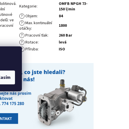
litinová.
OMFB NPGH 73-
Kategorie
:
lní
150 l/min
itinové
?
Objem
:
84
delů: ve
?
Max. kontinuální
pracovní
1800
otáčky
:
?
Pracovní tlak
:
260 Bar
?
Rotace
:
levá
?
Příruba
:
ISO
lasím