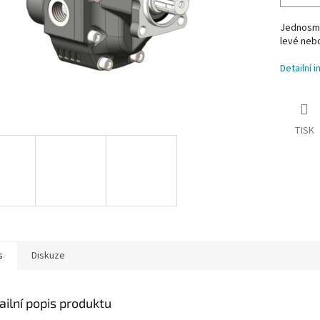
Jednosměr
levé neb
Detailní 
TISK
s
Diskuze
ailní popis produktu