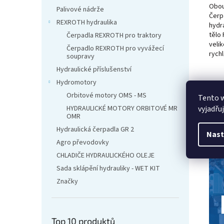
Obou
Palivové nádrže
Čerp
REXROTH hydraulika
hydr
tělo
Čerpadla REXROTH pro traktory
velik
Čerpadlo REXROTH pro vyvážecí
rychl
soupravy
Hydraulické příslušenství
Hydromotory
Orbitové motory OMS - MS
Tento 
HYDRAULICKÉ MOTORY ORBITOVÉ MR
vyjadřu
OMR
Hydraulická čerpadla GR 2
Nast
Agro převodovky
CHLADIČE HYDRAULICKÉHO OLEJE
Sada sklápění hydrauliky - WET KIT
Značky
Top 10 produktů