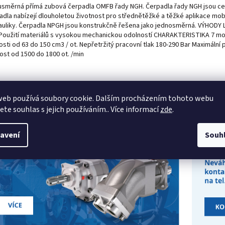
směrná přímá zubová čerpadla OMFB řady NGH. Čerpadla řady NGH jsou celo
adla nabízejí dlouholetou životnost pro střednětěžké a těžké aplikace mobi
auliky. Čerpadla NPGH jsou konstrukčně řešena jako jednosměrná. VÝHODY L
 Použití materiálů s vysokou mechanickou odolností CHARAKTERISTIKA 7 mo
osti od 63 do 150 cm3 / ot. Nepřetržitý pracovní tlak 180-290 Bar Maximální 
ost od 1500 do 1800 ot. /min
web používá soubory cookie. Dalším procházením tohoto webu
jete souhlas s jejich používáním.. Více informací
zde
.
avení
Souh