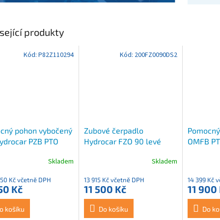
sející produkty
Kód:
P82Z110294
Kód:
200FZ0090DS2
cný pohon vybočený
Zubové čerpadlo
Pomocný
ydrocar PZB PTO
Hydrocar FZO 90 levé
OMFB PTO
0100610
Skladem
Skladem
,50 Kč včetně DPH
13 915 Kč včetně DPH
14 399 Kč 
50 Kč
11 500 Kč
11 900
o košíku
Do košíku
Do ko