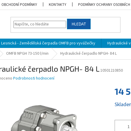
OBCHODNÍ PODMÍNKY
KONTAKTY
PODMÍNKY OCHRANY OSOBNÍCH
HLEDAT
Lesnická - Zemědělská čerpadla OMFB pro vyvážečky
Hydraulické vá
OMFB NPGH 73-150 l/min
Hydraulické čerpadlo NPGH- 84 L
raulické čerpadlo NPGH- 84 L
10501210850
né
noceno
Podrobnosti hodnocení
ní
14 
u
Měrná
Sklade
cena:
ek.