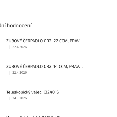
dní hodnocení
ZUBOVÉ ČERPADLO GR2, 22 CCM, PRAVOTOČIVÉ
|
22.4.2026
Hodnocení
produktu
je
4
ZUBOVÉ ČERPADLO GR2, 14 CCM, PRAVOTOČIVÉ
z
|
22.4.2026
5
Hodnocení
hvězdiček.
produktu
je
4
Teleskopický válec K32401S
z
|
24.3.2026
5
Hodnocení
hvězdiček.
produktu
je
3