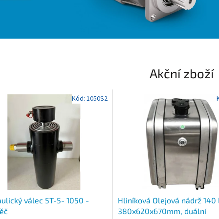
Akční zboží
Kód:
1050S2
ulický válec 5T-5- 1050 -
Hliníková Olejová nádrž 140 l
ěč
380x620x670mm, duální