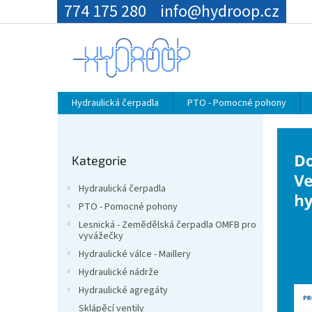
Přejít
774 175 280
info@hydroop.cz
na
obsah
Hydraulická čerpadla
PTO - Pomocné pohony
P
o
Přeskočit
s
Kategorie
kategorie
t
r
Hydraulická čerpadla
a
PTO - Pomocné pohony
n
Lesnická - Zemědělská čerpadla OMFB pro
n
vyvážečky
í
Hydraulické válce - Maillery
p
Hydraulické nádrže
a
n
Hydraulické agregáty
e
Sklápěcí ventily