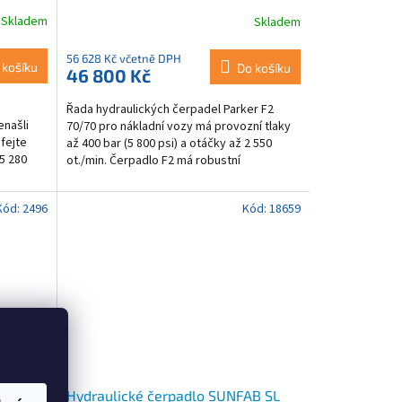
TWIN-FLOW
Skladem
Skladem
56 628 Kč včetně DPH
 košíku
Do košíku
46 800 Kč
Řada hydraulických čerpadel Parker F2
našli
70/70 pro nákladní vozy má provozní tlaky
fejte
až 400 bar (5 800 psi) a otáčky až 2 550
75 280
ot./min. Čerpadlo F2 má robustní
konstrukci, která...
Kód:
2496
Kód:
18659
gát 12V,
Hydraulické čerpadlo SUNFAB SL