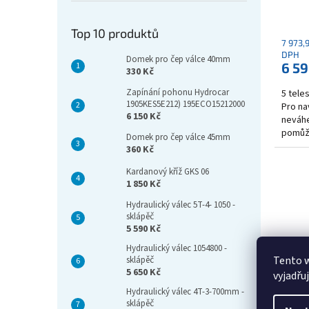
Top 10 produktů
7 973,
DPH
Domek pro čep válce 40mm
6 59
330 Kč
Zapínání pohonu Hydrocar
5 tele
1905KES5E212) 195ECO15212000
Pro na
6 150 Kč
neváhe
pomůž
Domek pro čep válce 45mm
360 Kč
Kardanový kříž GKS 06
1 850 Kč
Hydraulický válec 5T-4- 1050 -
sklápěč
5 590 Kč
Hydraulický válec 1054800 -
Tento 
sklápěč
5 650 Kč
vyjadřu
Hydraulický válec 4T-3-700mm -
Písto
sklápěč