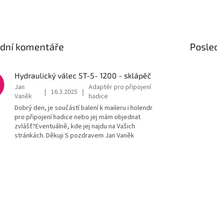
ední komentáře
Posle
Hydraulický válec 5T-5- 1200 - sklápěč
Jan
Adaptér pro připojení
|
16.3.2025
|
Vaněk
hadice
Dobrý den, je součástí balení k maileru i holendr
pro připojení hadice nebo jej mám objednat
zvlášť?Eventuálně, kde jej najdu na Vašich
stránkách. Děkuji S pozdravem Jan Vaněk