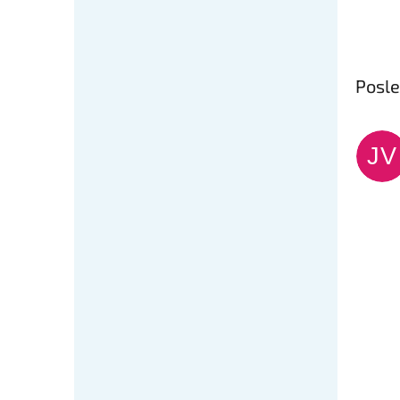
Posl
JV