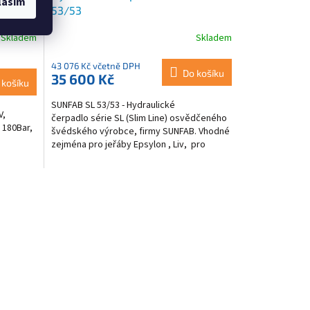
lasím
53/53
Skladem
Skladem
43 076 Kč včetně DPH
Do košíku
35 600 Kč
 košíku
SUNFAB SL 53/53 - Hydraulické
V,
čerpadlo série SL (Slim Line) osvědčeného
 180Bar,
švédského výrobce, firmy SUNFAB. Vhodné
zejména pro jeřáby Epsylon , Liv, pro
lesácké a kovošrot...