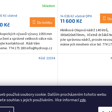
Skladem
90 Kč včetně
14 036 Kč včetně DPH
Do
11 600 Kč
Do košíku
0 Kč
Hliníková Olejová nádrž 140 litrů,
skopických výsuvů výsuvy 1050 mm
380x620x670mm, Včetně držáků Ne
vržení a správné velikosti válce nás
jste správnou nádrž, prosím nezou
jte kontaktovat . Rádi Vám
máme jich mnohem více tel. 774 1
eme. 774 175 280 info@hydroop.cz
1x...
Kód:
23334
web používá soubory cookie. Dalším procházením tohoto webu
jete souhlas s jejich používáním.. Více informací
zde
.
vé čerpadlo Sunfab Dual Flow
Hydraulický jednočinný agre