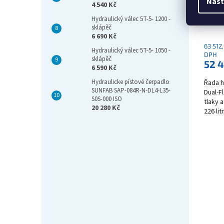
Nast
4 540 Kč
SCPD
ISO
Hydraulický válec 5T-5- 1200 -
sklápěč
6 690 Kč
63 512
Hydraulický válec 5T-5- 1050 -
DPH
sklápěč
52 
6 590 Kč
Hydraulicke pístové čerpadlo
Řada h
SUNFAB SAP-084R-N-DL4-L35-
Dual-F
S0S-000 ISO
tlaky 
20 280 Kč
226 li
robustn