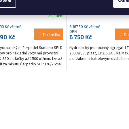
avení
Souh
-76/76R-N-DL4-L35-S0S-200
2000W, 8L plast
Skladem
,90 Kč včetně
8 167,50 Kč včetně
DPH
Do košíku
Do
490 Kč
6 750 Kč
ydraulických čerpadel Sunfanb SPLD
Hydraulický jednočinný agregát 12
low pro nákladní vozy má provozní
2000W, 8L plast, 1P2,6 14,5 kg Max.
až 350 a otáčky až 1500 ot/min. tzn až
s držákem a kabelovým ovládáním
trů za minutu Čerpadlo SCPD76/76má
í...