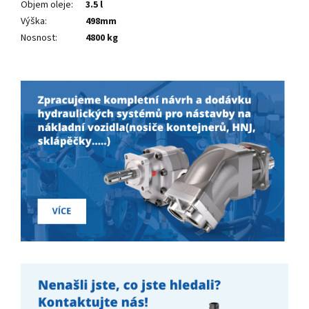
Objem oleje
:
3.5 l
Výška
:
498mm
Nosnost
:
4800 kg