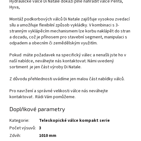
Hydraulické válce Di Natale dokáží plně nahradit válce Penta,
Hyva,
Montáž podkorbových válců Di Natale zajišťuje vysokou zvedací
sílu a umožňuje flexibilní způsob vykládky. V kombinaci s 3-
stranným vyklápěcím mechanismem lze korbu naklápět do stran
a dozadu, což je přínosem pro stavební segment, manipulaci s
odpadem a obecním či zemědělským využitím.
Pokud máte požadavek na specifický válec a nenašli jste ho v
naší nabídce, neváhejte nás kontaktovat. Námi uvedený
sortiment je jen část výroby Di Natale.
Z důvodu přehlednosti uvádíme jen malou část nabídky válců.
Pro navržení a správné velikosti válce nás neváhejte
kontaktovat . Rádi Vám pomůžeme.
Doplňkové parametry
Kategorie
:
Teleskopické válce kompakt serie
Počet výsuvů
:
3
Zdvih
:
1010 mm