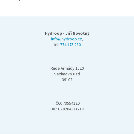
Z
á
p
Hydroop - Jiří Novotný
a
info@hydroop.cz
,
tel:
774 175 280
t
í
Rudé Armády 1520
Sezimovo Ústí
39102
IČO: 73554120
DIČ: CZ8204111718