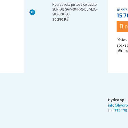
Hydraulicke pístové čerpadlo
SUNFAB SAP-084R-N-DL4-L35-
18 997
15 7
S0S-000 ISO
20 280 Kč
D
Pístov
aplikac
přírub
Z
á
p
a
Hydroop - 
t
info@hydro
í
tel:
774 175