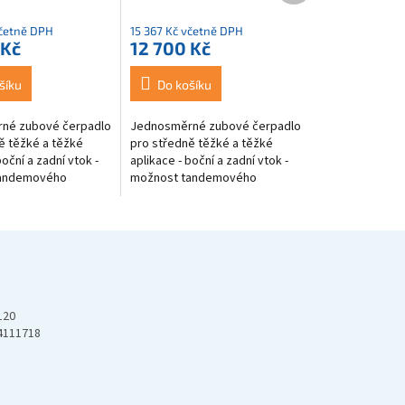
včetně DPH
15 367 Kč včetně DPH
 Kč
12 700 Kč
šíku
Do košíku
né zubové čerpadlo
Jednosměrné zubové čerpadlo
ě těžké a těžké
pro středně těžké a těžké
boční a zadní vtok -
aplikace - boční a zadní vtok -
andemového
možnost tandemového
ISO příruba - pravé
zapojení - ISO příruba - pravé
120
4111718