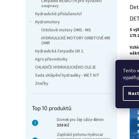
Čerpadlo REXROTH pro vyvážecí
soupravy
Det
Hydraulické příslušenství
DET
Hydromotory
S vý
Orbitové motory OMS - MS
175 
HYDRAULICKÉ MOTORY ORBITOVÉ MR
OMR
Vzhl
Hydraulická čerpadla GR 2
někt
Agro převodovky
Pomo
CHLADIČE HYDRAULICKÉHO OLEJE
Tento 
přev
Sada sklápění hydrauliky - WET KIT
(int
vyjadřu
výkon
Značky
Nast
Top 10 produktů
Domek pro čep válce 40mm
330 Kč
Zapínání pohonu Hydrocar