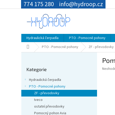
Přejít
774 175 280
info@hydroop.cz
na
obsah
Hydraulická čerpadla
PTO - Pomocné pohony
Domů
PTO - Pomocné pohony
ZF - převodovky
P
Pom
o
Přeskočit
s
Průměr
Neohod
Kategorie
kategorie
t
hodnoce
r
produkt
Hydraulická čerpadla
a
je
PTO - Pomocné pohony
0,0
n
z
ZF - převodovky
n
5
í
Iveco
hvězdič
p
ostatní převodovky
a
Pomocný pohon Avia