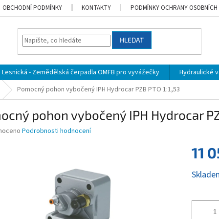
OBCHODNÍ PODMÍNKY
KONTAKTY
PODMÍNKY OCHRANY OSOBNÍCH
HLEDAT
Lesnická - Zemědělská čerpadla OMFB pro vyvážečky
Hydraulické vá
Pomocný pohon vybočený IPH Hydrocar PZB PTO 1:1,53
ocný pohon vybočený IPH Hydrocar PZB
né
noceno
Podrobnosti hodnocení
ní
11 0
u
Měrná
Sklade
cena:
ek.