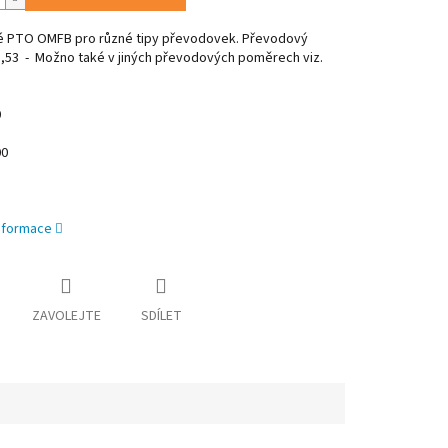
 PTO OMFB pro různé tipy převodovek. Převodový
,53 - Možno také v jiných převodových poměrech viz.
0
00
informace
ZAVOLEJTE
SDÍLET