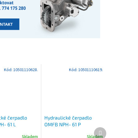
Kód:
10501110628.
Kód:
10501110619.
cké čerpadlo
Hydraulické čerpadlo
H- 61 L
OMFB NPH- 61 P
Další
produkt
Skladem
Skladem