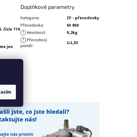
Doplňkové parametry
Kategorie
:
ZF - převodovky
Převodovka
:
6S 850
 čísle 774
?
Hmotnost
:
9,2kg
?
Převodový
1:1,53
poměr
:
me jen
p
ardérem
rpadlo
lasím