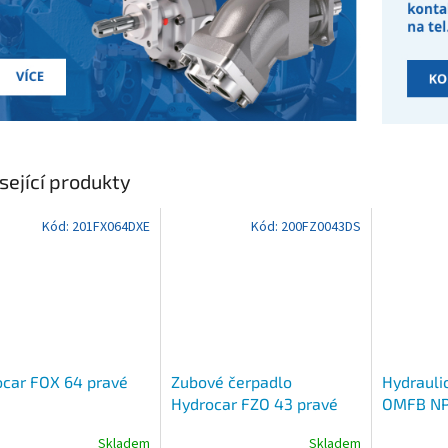
sející produkty
Kód:
201FX064DXE
Kód:
200FZ0043DS
car FOX 64 pravé
Zubové čerpadlo
Hydrauli
Hydrocar FZO 43 pravé
OMFB NP
Skladem
Skladem
Průměrné