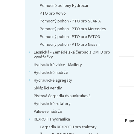
n
Pomocné pohony Hydrocar
e
PTO pro Volvo
l
Pomocný pohon - PTO pro SCANIA
Pomocný pohon - PTO pro Mercedes
Pomocný pohon - PTO pro EATON
Pomocný pohon - PTO pro Nissan
Lesnická - Zemědělská čerpadla OMFB pro
vyvážečky
Hydraulické válce - Maillery
Hydraulické nádrže
Hydraulické agregáty
Sklápěcí ventily
Pístová čerpadla dvouokruhová
Hydraulické rotátory
Palivové nádrže
REXROTH hydraulika
Popi
Čerpadla REXROTH pro traktory