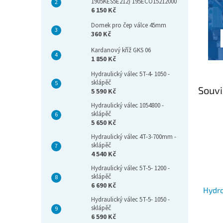
1905KES5E212) 195ECO15212000
6 150 Kč
Domek pro čep válce 45mm
360 Kč
Kardanový kříž GKS 06
1 850 Kč
Hydraulický válec 5T-4- 1050 -
sklápěč
Souvi
5 590 Kč
Hydraulický válec 1054800 -
sklápěč
5 650 Kč
Hydraulický válec 4T-3-700mm -
sklápěč
4 540 Kč
Hydraulický válec 5T-5- 1200 -
sklápěč
6 690 Kč
Hydro
Hydraulický válec 5T-5- 1050 -
sklápěč
6 590 Kč