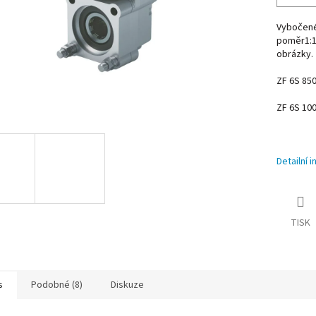
Vybočené
poměr1:1
obrázky.
ZF 6S 85
ZF 6S 10
Detailní 
TISK
s
Podobné (8)
Diskuze