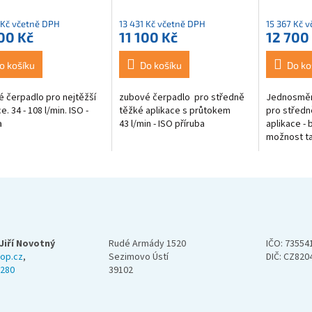
hodnocení
 Kč včetně DPH
13 431 Kč včetně DPH
15 367 Kč 
produktu
00 Kč
11 100 Kč
12 700
je
3,4
z
o košíku
Do košíku
Do ko
5
hvězdiček.
é čerpadlo pro nejtěžší
zubové čerpadlo pro středně
Jednosměr
e. 34 - 108 l/min. ISO -
těžké aplikace s průtokem
pro středn
a
43 l/min - ISO příruba
aplikace - 
možnost t
zapojení - 
Jiří Novotný
Rudé Armády 1520
IČO: 73554
op.cz
,
Sezimovo Ústí
DIČ: CZ820
 280
39102