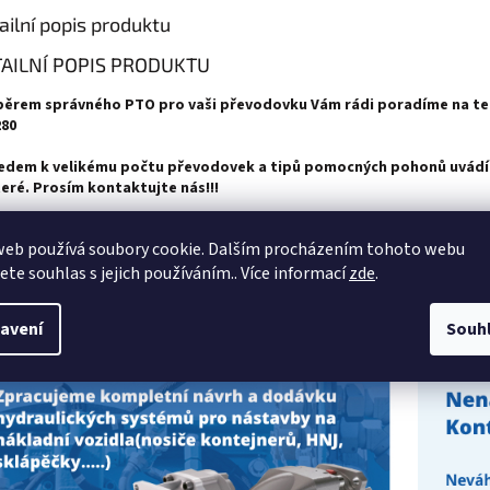
ailní popis produktu
AILNÍ POPIS PRODUKTU
běrem správného PTO pro vaši převodovku Vám rádi poradíme na tel.
280
edem k velikému počtu převodovek a tipů pomocných pohonů uvádí
eré. Prosím kontaktujte nás!!!
cné pohony, PTO. Základní parametry pro výběr pomocného pohonu:/ Ty
web používá soubory cookie. Dalším procházením tohoto webu
odové skříně: např: ZF 16S-181 (EATON, apod.), Provedení př. skříně: s ret
ardérem) nebo bez, Převodový poměr, Potřebný výkon PTO (hydraulické če
jete souhlas s jejich používáním.. Více informací
zde
.
 v litrech)
avení
Souh