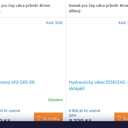
 pro čep válce průměr 40 mm
Domek pro čep válce průměr 40 
.
dělený.
Kód:
3101
Kód:
nový kříž GKS 06
Hydraulický válec10561240 
sklápěč
Skladem
50 Kč včetně
9 958,30 Kč včetně
DPH
Do košíku
Do
0 Kč
8 230 Kč