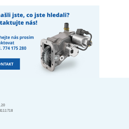
120
4111718