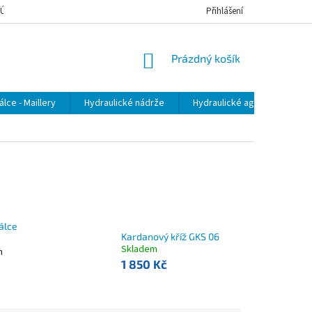
 ÚDAJŮ
JAK NAKUPOVAT
Přihlášení
NÁKUPNÍ
Prázdný košík
KOŠÍK
lce - Maillery
Hydraulické nádrže
Hydraulické agregáty
álce
Kardanový kříž GKS 06
Skladem
m
1 850 Kč