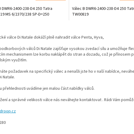
B DWR6-2400-238-D4 250 Tatra
Válec B DWR6-2400-238-D4 250 Tat
19 MS 6/2370/238 SP-D=250
TW00819
O
v
cké válce Di Natale dokáží plně nahradit válce Penta, Hyva,
l
á
odkorbových válců Di Natale zajišťuje vysokou zvedací sílu a umožňuje flex
d
cím mechanismem lze korbu naklápět do stran a dozadu, což je přínosem p
a
ským využitím.
c
í
te požadavek na specifický válec a nenašli jste ho v naší nabídce, neváhe
p
i Natale.
r
v
 přehlednosti uvádíme jen malou část nabídky válců.
k
y
žení a správné velikosti válce nás neváhejte kontaktovat . Rádi Vám pomů
v
ý
droop.cz
p
i
 280
s
u