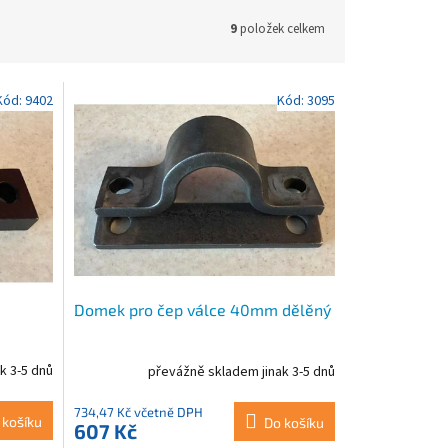
9
položek celkem
Kód:
9402
Kód:
3095
Domek pro čep válce 40mm dělěný
k 3-5 dnů
převážně skladem jinak 3-5 dnů
734,47 Kč včetně DPH
 košíku
Do košíku
607 Kč