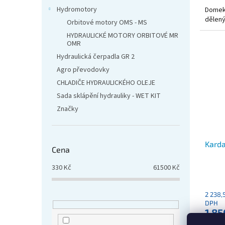
Hydromotory
Domek
dělený
Orbitové motory OMS - MS
HYDRAULICKÉ MOTORY ORBITOVÉ MR
OMR
Hydraulická čerpadla GR 2
Agro převodovky
CHLADIČE HYDRAULICKÉHO OLEJE
Sada sklápění hydrauliky - WET KIT
Značky
Karda
Cena
330
Kč
61500
Kč
2 238,
DPH
1 85