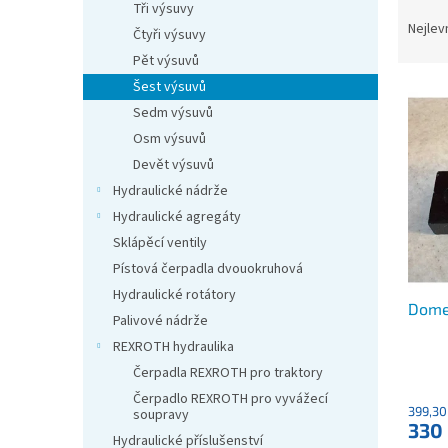
Ř
n
Tři výsuvy
a
e
Nejlev
Čtyři výsuvy
z
l
Pět výsuvů
e
Šest výsuvů
V
n
ý
Sedm výsuvů
í
p
p
Osm výsuvů
i
r
Devět výsuvů
s
o
Hydraulické nádrže
p
d
Hydraulické agregáty
r
u
Sklápěcí ventily
o
k
d
t
Pístová čerpadla dvouokruhová
u
ů
Hydraulické rotátory
Dome
k
Palivové nádrže
t
REXROTH hydraulika
ů
Čerpadla REXROTH pro traktory
Čerpadlo REXROTH pro vyvážecí
399,30
soupravy
330
Hydraulické příslušenství