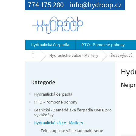
Přejít
774 175 280
info@hydroop.cz
na
obsah
Hydraulická čerpadla
PTO - Pomocné pohony
Domů
Hydraulické válce - Maillery
Šest výsuvů
P
Hydr
o
Přeskočit
s
Kategorie
kategorie
Nejpr
t
r
Hydraulická čerpadla
a
PTO - Pomocné pohony
n
Lesnická - Zemědělská čerpadla OMFB pro
n
vyvážečky
í
Hydraulické válce - Maillery
p
Teleskopické válce kompakt serie
a