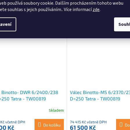
web používá soubory cookie. Dalším procházením tohoto webu
ový kříž GKS 06
6 teleskopických výsuvů výsuvy 
jete souhlas s jejich používáním.. Více informací
zde
.
Pro navržení a správné velikosti v
neváhejte kontaktovat . Rádi Vám
pomůžeme. 774 175 280 info@hyd
avení
Souh
Kód:
DWR 6/2400/238
Kód:
c Binotto- DWR 6/2400/238
Válec Binotto-MS 6/2370/2
=250 Tatra - TW00819
D=250 Tatra - TW00819
Skladem
 Kč včetně DPH
74 415 Kč včetně DPH
Do košíku
Do
00 Kč
61 500 Kč