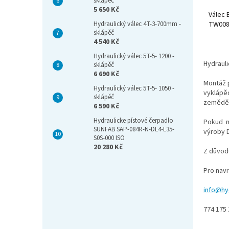
sklápěč
5 650 Kč
Válec 
Hydraulický válec 4T-3-700mm -
TW008
sklápěč
4 540 Kč
Hydraulický válec 5T-5- 1200 -
Hydrauli
sklápěč
6 690 Kč
Montáž p
Hydraulický válec 5T-5- 1050 -
vyklápě
sklápěč
zeměděl
6 590 Kč
Hydraulicke pístové čerpadlo
Pokud má
SUNFAB SAP-084R-N-DL4-L35-
výroby D
S0S-000 ISO
20 280 Kč
Z důvodu
Pro navr
info@hy
774 175