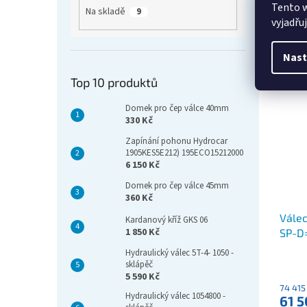
Tento 
Kardan
Na skladě
9
vyjadřu
Nast
Top 10 produktů
Domek pro čep válce 40mm
330 Kč
Zapínání pohonu Hydrocar
1905KES5E212) 195ECO15212000
6 150 Kč
Domek pro čep válce 45mm
360 Kč
Vále
Kardanový kříž GKS 06
1 850 Kč
SP-D
Hydraulický válec 5T-4- 1050 -
sklápěč
5 590 Kč
74 415
Hydraulický válec 1054800 -
61 5