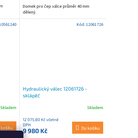
mm
Domek pro čep válce průměr 40 mm
dělený.
10561240
Kód:
12061726
-
Hydraulický válec 12061726 -
sklápěč
Skladem
Skladem
12 075,80 Kč včetně
DPH
 košíku
Do košíku
9 980 Kč