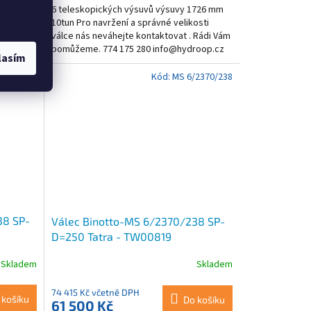
1240 mm
6 teleskopických výsuvů výsuvy 1726 mm
álce nás
10tun Pro navržení a správné velikosti
válce nás neváhejte kontaktovat . Rádi Vám
roop.cz
pomůžeme. 774 175 280 info@hydroop.cz
lasím
TW00819
Kód:
MS 6/2370/238
38 SP-
Válec Binotto-MS 6/2370/238 SP-
D=250 Tatra - TW00819
Skladem
Skladem
74 415 Kč včetně DPH
 košíku
Do košíku
61 500 Kč