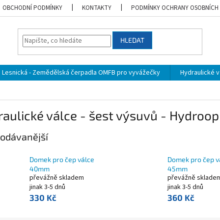
OBCHODNÍ PODMÍNKY
KONTAKTY
PODMÍNKY OCHRANY OSOBNÍCH
HLEDAT
Lesnická - Zemědělská čerpadla OMFB pro vyvážečky
Hydraulické vá
aulické válce - šest výsuvů - Hydroop
odávanější
Domek pro čep válce
Domek pro čep v
40mm
45mm
převážně skladem
převážně sklade
jinak 3-5 dnů
jinak 3-5 dnů
330 Kč
360 Kč