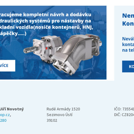
Jiří Novotný
Rudé Armády 1520
IČO: 73554
op.cz
,
Sezimovo Ústí
DIČ: CZ820
 280
39102