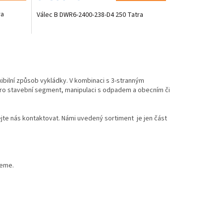
ra
Válec B DWR6-2400-238-D4 250 Tatra
ibilní způsob vykládky. V kombinaci s 3-stranným
ro stavební segment, manipulaci s odpadem a obecním či
jte nás kontaktovat. Námi uvedený sortiment je jen část
žeme.