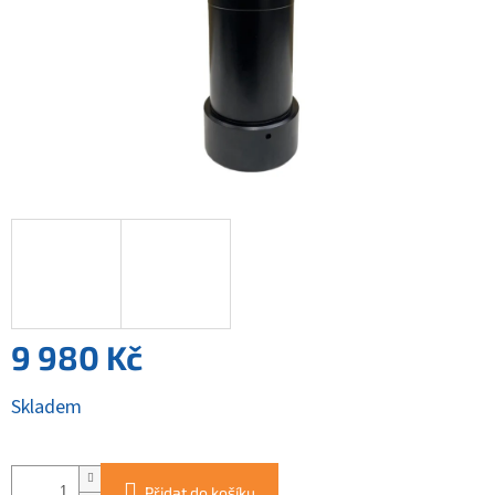
9 980 Kč
Měrná
Skladem
cena:
Přidat do košíku