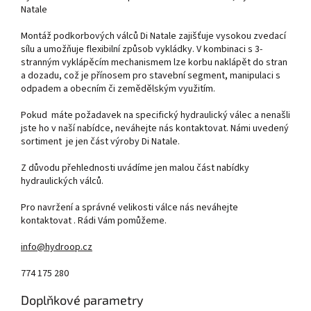
Natale
Montáž podkorbových válců Di Natale zajišťuje vysokou zvedací
sílu a umožňuje flexibilní způsob vykládky. V kombinaci s 3-
stranným vyklápěcím mechanismem lze korbu naklápět do stran
a dozadu, což je přínosem pro stavební segment, manipulaci s
odpadem a obecním či zemědělským využitím.
Pokud máte požadavek na specifický hydraulický válec a nenašli
jste ho v naší nabídce, neváhejte nás kontaktovat. Námi uvedený
sortiment je jen část výroby Di Natale.
Z důvodu přehlednosti uvádíme jen malou část nabídky
hydraulických válců.
Pro navržení a správné velikosti válce nás neváhejte
kontaktovat . Rádi Vám pomůžeme.
info@hydroop.cz
774 175 280
Doplňkové parametry