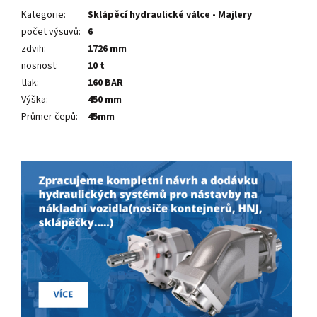
Kategorie
:
Sklápěcí hydraulické válce - Majlery
počet výsuvů
:
6
zdvih
:
1726 mm
nosnost
:
10 t
tlak
:
160 BAR
Výška
:
450 mm
Průmer čepů
:
45mm