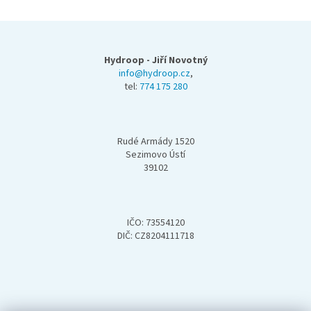
Z
á
p
Hydroop - Jiří Novotný
a
info@hydroop.cz
,
tel:
774 175 280
t
í
Rudé Armády 1520
Sezimovo Ústí
39102
IČO: 73554120
DIČ: CZ8204111718