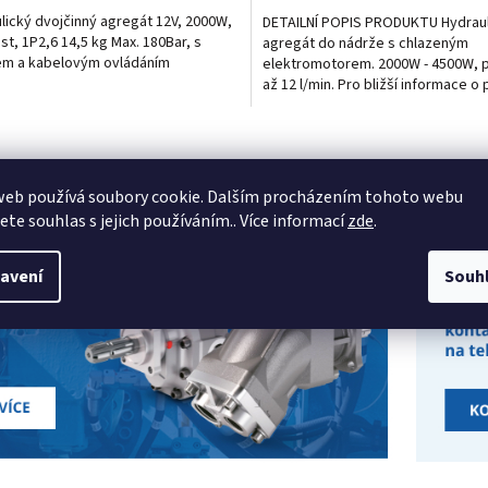
lický dvojčinný agregát 12V, 2000W,
DETAILNÍ POPIS PRODUKTU Hydraul
ast, 1P2,6 14,5 kg Max. 180Bar, s
agregát do nádrže s chlazeným
em a kabelovým ovládáním
elektromotorem. 2000W - 4500W, p
až 12 l/min. Pro bližší informace o
nás prosím kontaktujte...
O
v
l
web používá soubory cookie. Dalším procházením tohoto webu
á
d
jete souhlas s jejich používáním.. Více informací
zde
.
a
c
avení
Souh
í
p
r
v
k
y
v
ý
p
i
s