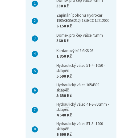
Domek pro čep válce 40mm
330 Kč
Zapínání pohonu Hydrocar
1905KES5E212) 195ECO15212000
6 150 Kč
Domek pro čep válce 45mm
360 Kč
Kardanový kříž GKS 06
1 850 Kč
Hydraulický válec 5T-4- 1050 -
sklápěč
5 590 Kč
Hydraulický válec 1054800 -
sklápěč
5 650 Kč
Hydraulický válec 4T-3-700mm -
sklápěč
4 540 Kč
Hydraulický válec 5T-5- 1200 -
sklápěč
6 690 Kč