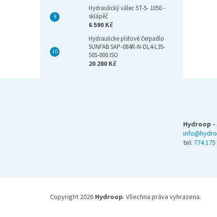
Hydraulický válec 5T-5- 1050 -
sklápěč
6 590 Kč
Hydraulicke pístové čerpadlo
SUNFAB SAP-084R-N-DL4-L35-
S0S-000 ISO
20 280 Kč
Z
á
p
a
Hydroop - 
t
info@hydro
í
tel:
774 175
Copyright 2026
Hydroop
. Všechna práva vyhrazena.