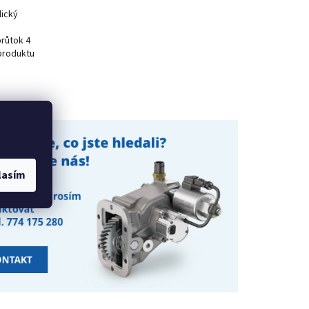
ický
růtok 4
 produktu
lasím