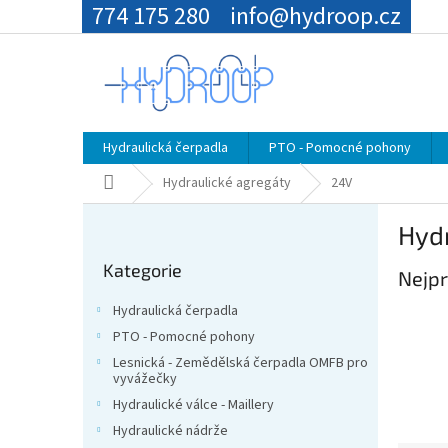
Přejít
774 175 280
info@hydroop.cz
na
obsah
Hydraulická čerpadla
PTO - Pomocné pohony
Domů
Hydraulické agregáty
24V
P
Hyd
o
Přeskočit
s
Kategorie
kategorie
Nejpr
t
r
Hydraulická čerpadla
a
PTO - Pomocné pohony
n
Lesnická - Zemědělská čerpadla OMFB pro
n
vyvážečky
í
Hydraulické válce - Maillery
p
Hydraulické nádrže
a