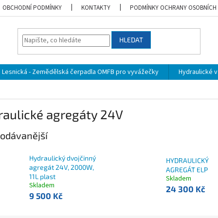
OBCHODNÍ PODMÍNKY
KONTAKTY
PODMÍNKY OCHRANY OSOBNÍCH
HLEDAT
Lesnická - Zemědělská čerpadla OMFB pro vyvážečky
Hydraulické vá
raulické agregáty 24V
odávanější
Hydraulický dvojčinný
HYDRAULICKÝ
agregát 24V, 2000W,
AGREGÁT ELP
11L plast
Skladem
Skladem
24 300 Kč
9 500 Kč