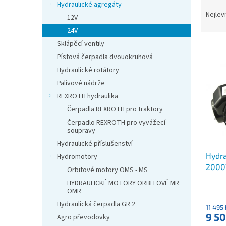
Ř
n
Hydraulické agregáty
a
e
Nejlev
12V
z
l
24V
e
Sklápěcí ventily
V
n
ý
Pístová čerpadla dvouokruhová
í
p
p
Hydraulické rotátory
i
r
Palivové nádrže
s
o
REXROTH hydraulika
p
d
Čerpadla REXROTH pro traktory
r
u
Čerpadlo REXROTH pro vyvážecí
o
k
soupravy
d
t
Hydraulické příslušenství
u
ů
Hydra
k
Hydromotory
2000W
t
Orbitové motory OMS - MS
ů
HYDRAULICKÉ MOTORY ORBITOVÉ MR
OMR
Hydraulická čerpadla GR 2
11 495
9 50
Agro převodovky