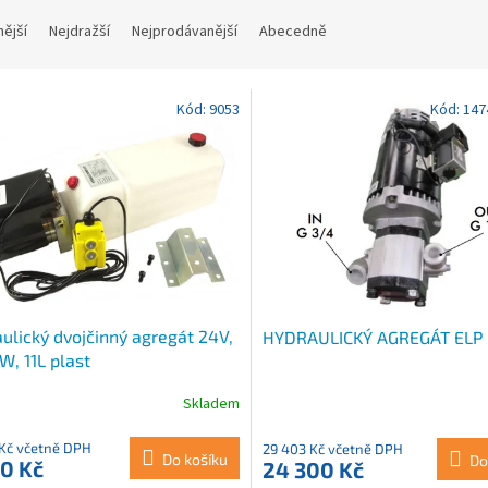
nější
Nejdražší
Nejprodávanější
Abecedně
Kód:
9053
Kód:
147
ulický dvojčinný agregát 24V,
HYDRAULICKÝ AGREGÁT ELP
, 11L plast
Skladem
 Kč včetně DPH
29 403 Kč včetně DPH
Do košíku
Do
0 Kč
24 300 Kč