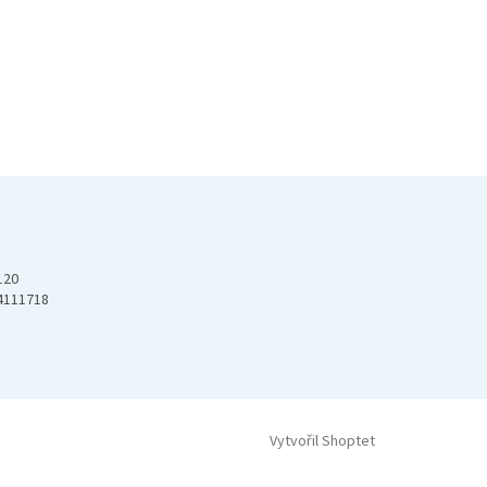
120
4111718
Vytvořil Shoptet