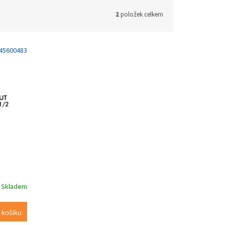
2
položek celkem
45600483
Skladem
 košíku