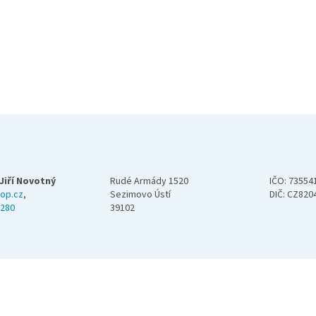
Jiří Novotný
Rudé Armády 1520
IČO: 73554
op.cz
,
Sezimovo Ústí
DIČ: CZ820
 280
39102