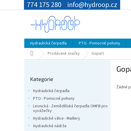
Přejít
774 175 280
info@hydroop.cz
na
obsah
Hydraulická čerpadla
PTO - Pomocné pohony
Domů
Prodávané značky
Gopart
P
Gop
o
Přeskočit
s
Kategorie
kategorie
t
Žádné p
r
Hydraulická čerpadla
a
PTO - Pomocné pohony
n
Lesnická - Zemědělská čerpadla OMFB pro
n
vyvážečky
í
Hydraulické válce - Maillery
p
Hydraulické nádrže
a