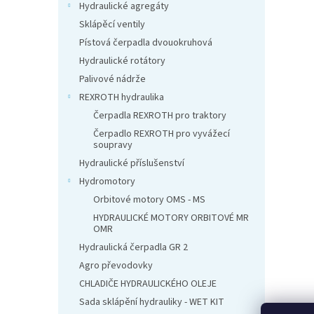
n
Hydraulické agregáty
e
Sklápěcí ventily
l
Pístová čerpadla dvouokruhová
Hydraulické rotátory
Palivové nádrže
REXROTH hydraulika
Čerpadla REXROTH pro traktory
Čerpadlo REXROTH pro vyvážecí
soupravy
Hydraulické příslušenství
Hydromotory
Orbitové motory OMS - MS
HYDRAULICKÉ MOTORY ORBITOVÉ MR
OMR
Hydraulická čerpadla GR 2
Agro převodovky
CHLADIČE HYDRAULICKÉHO OLEJE
Sada sklápění hydrauliky - WET KIT