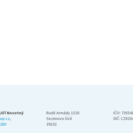
Jiří Novotný
Rudé Armády 1520
IČO: 73554
op.cz
,
Sezimovo Ústí
DIČ: CZ820
 280
39102