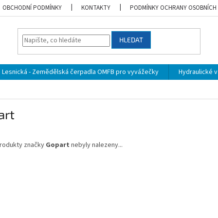
OBCHODNÍ PODMÍNKY
KONTAKTY
PODMÍNKY OCHRANY OSOBNÍCH
HLEDAT
Lesnická - Zemědělská čerpadla OMFB pro vyvážečky
Hydraulické vá
art
rodukty značky
Gopart
nebyly nalezeny...