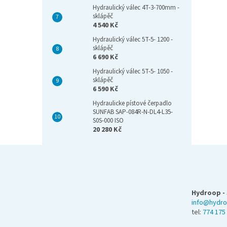
Hydraulický válec 4T-3-700mm -
sklápěč
4 540 Kč
Hydraulický válec 5T-5- 1200 -
sklápěč
6 690 Kč
Hydraulický válec 5T-5- 1050 -
sklápěč
6 590 Kč
Hydraulicke pístové čerpadlo
SUNFAB SAP-084R-N-DL4-L35-
S0S-000 ISO
20 280 Kč
Z
á
p
a
Hydroop - 
t
info@hydro
í
tel:
774 175