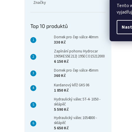
Značky
Tento 
vyjadřu
Top 10 produktů
Nast
Domek pro čep válce 40mm
330 Kč
Zapínání pohonu Hydrocar
1905KES5E212) 195ECO15212000
6 150 Kč
Domek pro čep válce 45mm
360 Kč
Kardanový kříž GKS 06
1 850 Kč
Hydraulický válec 5T-4- 1050 -
sklápěč
5 590 Kč
Hydraulický válec 1054800 -
sklápěč
5 650 Kč