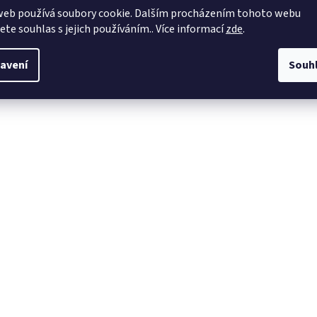
web používá soubory cookie. Dalším procházením tohoto webu
jete souhlas s jejich používáním.. Více informací
zde
.
avení
Souh