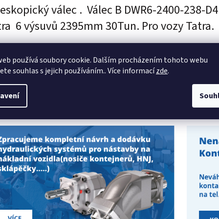
leskopický válec .
Válec B DWR6-2400-238-D4
tra 6 výsuvů 2395mm 30Tun. Pro vozy Tatra.
web používá soubory cookie. Dalším procházením tohoto webu
00819
jete souhlas s jejich používáním.. Více informací
zde
.
avení
Souh