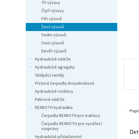
n
Tři výsuvy
e
Čtyři výsuvy
l
Pět výsuvů
Šest výsuvů
Sedm výsuvů
Osm výsuvů
Devět výsuvů
Hydraulické nádrže
Hydraulické agregáty
Sklápěcí ventily
Pístová čerpadla dvouokruhová
Hydraulické rotátory
Palivové nádrže
REXROTH hydraulika
Popi
Čerpadla REXROTH pro traktory
Čerpadlo REXROTH pro vyvážecí
soupravy
Det
Hydraulické příslušenství