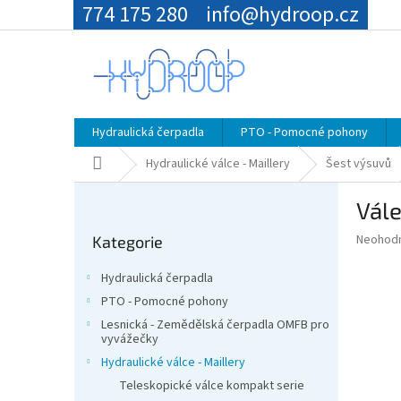
Přejít
774 175 280
info@hydroop.cz
na
obsah
Hydraulická čerpadla
PTO - Pomocné pohony
Domů
Hydraulické válce - Maillery
Šest výsuvů
P
Vál
o
Přeskočit
s
Průměr
Neohod
Kategorie
kategorie
t
hodnoce
r
produkt
Hydraulická čerpadla
a
je
PTO - Pomocné pohony
0,0
n
z
Lesnická - Zemědělská čerpadla OMFB pro
n
vyvážečky
5
í
hvězdič
Hydraulické válce - Maillery
p
Teleskopické válce kompakt serie
a