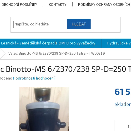
OBCHODNÍ PODMÍNKY
KONTAKTY
PODMÍNKY OCHRANY OSOBNÍCH
HLEDAT
Lesnická - Zemědělská čerpadla OMFB pro vyvážečky
Hydraulické vá
Válec Binotto-MS 6/2370/238 SP-D=250 Tatra - TW00819
ec Binotto-MS 6/2370/238 SP-D=250 
né
noceno
Podrobnosti hodnocení
ní
61 
u
Měrná
Sklade
cena:
ek.