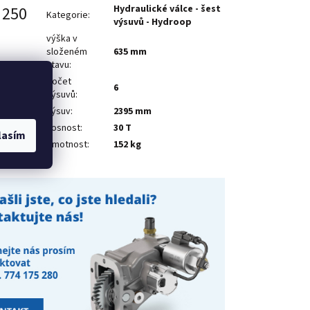
 250
Hydraulické válce - šest
Kategorie
:
výsuvů - Hydroop
výška v
složeném
635 mm
stavu
:
počet
6
výsuvů
:
výsuv
:
2395 mm
nosnost
:
30 T
lasím
Hmotnost
:
152 kg