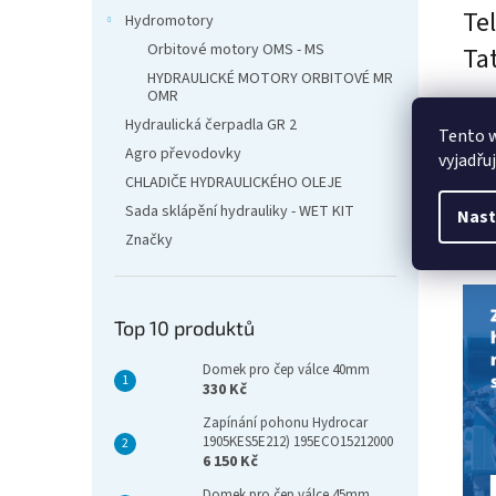
Te
Hydromotory
Orbitové motory OMS - MS
Ta
HYDRAULICKÉ MOTORY ORBITOVÉ MR
OMR
Hydraulická čerpadla GR 2
Tento 
TW
Agro převodovky
vyjadřu
CHLADIČE HYDRAULICKÉHO OLEJE
Sada sklápění hydrauliky - WET KIT
Nast
Značky
Top 10 produktů
Domek pro čep válce 40mm
330 Kč
Zapínání pohonu Hydrocar
1905KES5E212) 195ECO15212000
6 150 Kč
Domek pro čep válce 45mm