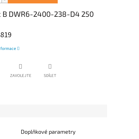
c B DWR6-2400-238-D4 250
a
819
informace
ZAVOLEJTE
SDÍLET
Doplňkové parametry