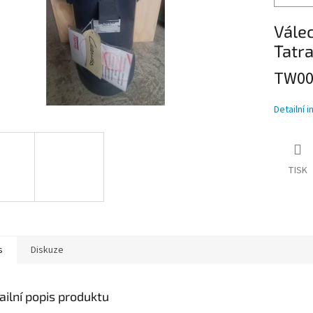
Vále
Tatr
TW00
Detailní 
TISK
s
Diskuze
ailní popis produktu