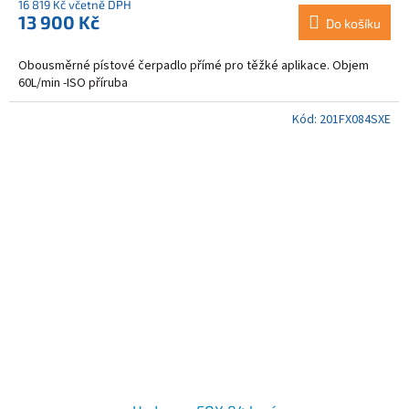
16 819 Kč včetně DPH
13 900 Kč
Do košíku
Obousměrné pístové čerpadlo přímé pro těžké aplikace. Objem
60L/min -ISO příruba
Kód:
201FX084SXE