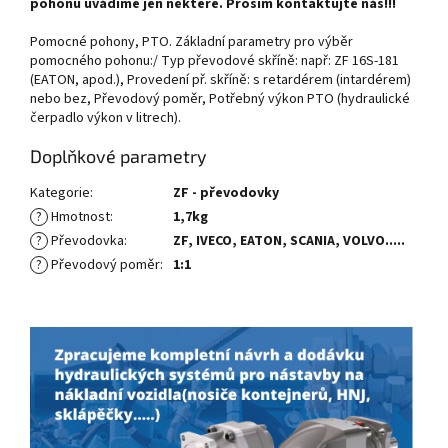
pohonů uvádíme jen některé. Prosím kontaktujte nás!!!
Pomocné pohony, PTO. Základní parametry pro výběr
pomocného pohonu:/ Typ převodové skříně: např: ZF 16S-181
(EATON, apod.), Provedení př. skříně: s retardérem (intardérem)
nebo bez, Převodový poměr, Potřebný výkon PTO (hydraulické
čerpadlo výkon v litrech).
Doplňkové parametry
Kategorie
:
ZF - převodovky
?
Hmotnost
:
1,7kg
?
Převodovka
:
ZF, IVECO, EATON, SCANIA, VOLVO.....
?
Převodový poměr
:
1:1