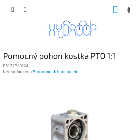
Přejít
NÁKUP
na
obsah
KOŠÍK
Pomocný pohon kostka PTO 1:1
P81Z2P10204
Průměrné
Neohodnoceno
Podrobnosti hodnocení
hodnocení
produktu
je
0,0
z
5
hvězdiček.