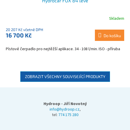
Hydrocar FOX 84 levé
Skladem
Průměrné
hodnocení
20 207 Kč včetně DPH
produktu
16 700 Kč
je
Do košíku
4,0
z
Pístové čerpadlo pro nejtěžší aplikace. 34 - 108 l/min. ISO - příruba
5
hvězdiček.
ZOBRAZIT VŠECHNY SOUVISEJÍCÍ PRODUKTY
Z
á
p
Hydroop - Jiří Novotný
a
info@hydroop.cz
,
tel:
774 175 280
t
í