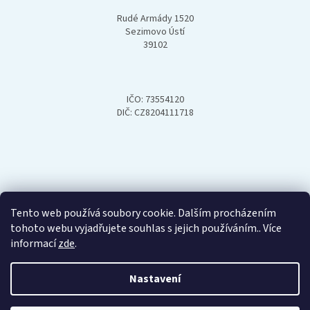
Rudé Armády 1520
Sezimovo Ústí
39102
IČO: 73554120
DIČ: CZ8204111718
Tento web používá soubory cookie. Dalším procházením
tohoto webu vyjadřujete souhlas s jejich používáním.. Více
informací
zde
.
Nastavení
Vytvořil Shoptet