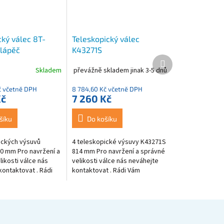
cký válec 8T-
Teleskopický válec
klápěč
K43271S
Další
produkt
Skladem
převážně skladem jinak 3-5 dnů
č včetně DPH
8 784,60 Kč včetně DPH
Kč
7 260 Kč
šíku
Do košíku
ických výsuvů
4 teleskopické výsuvy K43271S
0 mm Pro navržení a
814 mm Pro navržení a správné
ikosti válce nás
velikosti válce nás neváhejte
kontaktovat . Rádi
kontaktovat . Rádi Vám
eme. 774 175 280
pomůžeme. 774 175 280 V
oop.cz
přiložené tabulce najdete více
modelů...