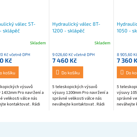
ulický válec 5T-
Hydraulický válec 8T-
Hydrauli
- sklápěč
1200 - sklápěč
1050 - s
Skladem
Skladem
20 Kč včetně DPH
9 026,60 Kč včetně DPH
8 905,60 K
0 Kč
7 460 Kč
7 360 
o košíku
Do košíku
Do ko
skopických výsuvů
5 teleskopických výsuvů
5 teleskop
 1432mm Pro navržení a
výsuvy 1200mm Pro navržení a
výsuvy 105
é velikosti válce nás
správné velikosti válce nás
správné vel
jte kontaktovat . Rádi
neváhejte kontaktovat . Rádi
neváhejte 
omůžeme. 774 175 280
Vám pomůžeme. 774 175 280
Vám pomůž
hydroop.cz
info@hydroop.cz
info@hydr