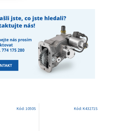
Kód:
1050S
Kód:
K43271S