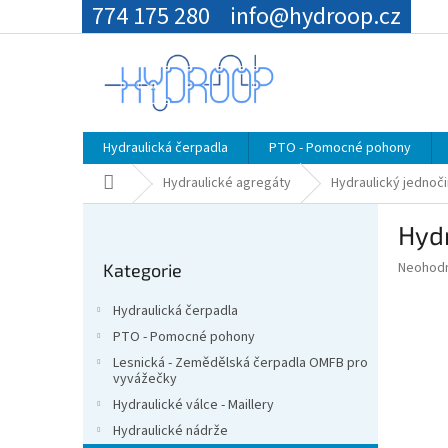
Přejít
774 175 280
info@hydroop.cz
na
obsah
Hydraulická čerpadla
PTO - Pomocné pohony
Domů
Hydraulické agregáty
Hydraulický jednoči
P
Hydr
o
Přeskočit
s
Průměr
Neohod
Kategorie
kategorie
t
hodnoce
r
produkt
Hydraulická čerpadla
a
je
PTO - Pomocné pohony
0,0
n
z
Lesnická - Zemědělská čerpadla OMFB pro
n
vyvážečky
5
í
hvězdič
Hydraulické válce - Maillery
p
Hydraulické nádrže
a