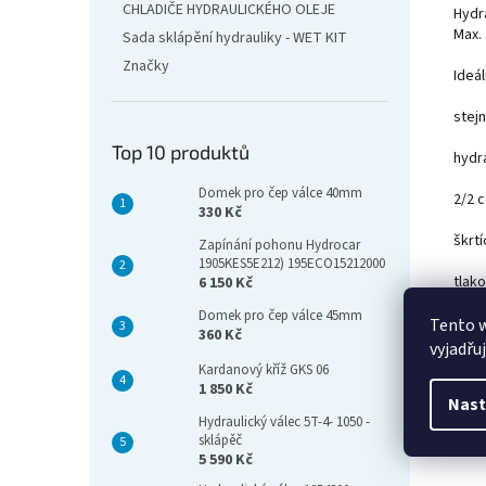
CHLADIČE HYDRAULICKÉHO OLEJE
Hydra
Max.
Sada sklápění hydrauliky - WET KIT
Značky
Ideá
stej
Top 10 produktů
hydr
Domek pro čep válce 40mm
2/2 
330 Kč
škrtí
Zapínání pohonu Hydrocar
1905KES5E212) 195ECO15212000
tlako
6 150 Kč
Domek pro čep válce 45mm
zpětn
Tento 
360 Kč
vyjadřu
plast
Kardanový kříž GKS 06
1 850 Kč
Nast
ovlá
Hydraulický válec 5T-4- 1050 -
sklápěč
mont
5 590 Kč