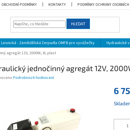
OBCHODNÍ PODMÍNKY
KONTAKTY
PODMÍNKY OCHRANY OSOBNÍCH
HLEDAT
Lesnická - Zemědělská čerpadla OMFB pro vyvážečky
Hydraulické vá
nný agregát 12V, 2000W, 8L plast
aulický jednočinný agregát 12V, 2000
né
noceno
Podrobnosti hodnocení
ní
6 7
u
Měrná
Sklade
cena:
ek.