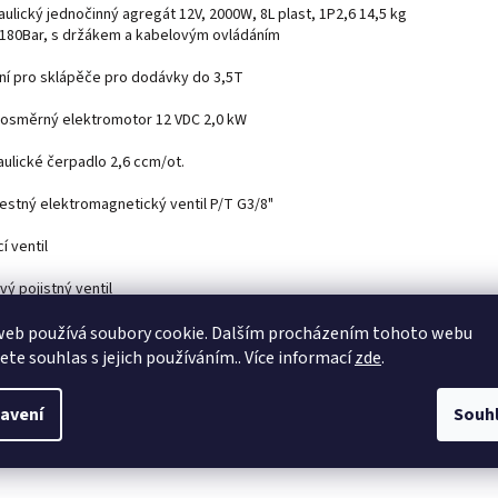
ulický jednočinný agregát 12V, 2000W, 8L plast, 1P2,6 14,5 kg
 180Bar, s držákem a kabelovým ovládáním
lní pro sklápěče pro dodávky do 3,5T
nosměrný elektromotor 12 VDC 2,0 kW
aulické čerpadlo 2,6 ccm/ot.
cestný elektromagnetický ventil P/T G3/8"
cí ventil
vý pojistný ventil
ý ventil
web používá soubory cookie. Dalším procházením tohoto webu
jete souhlas s jejich používáním.. Více informací
zde
.
ová nádrž 8 litrů
avení
Souh
dací panel s kabelem 4 m
ážní poloha vodorovná