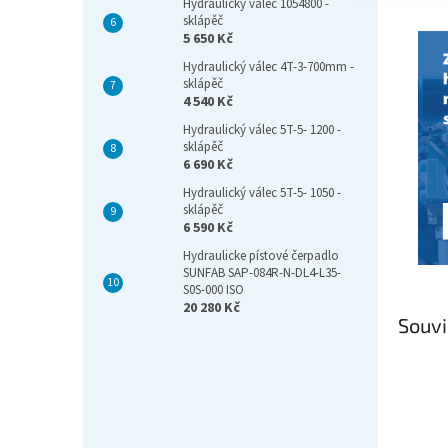
Hydraulický válec 1054800 -
sklápěč
5 650 Kč
Hydraulický válec 4T-3-700mm -
sklápěč
4 540 Kč
Hydraulický válec 5T-5- 1200 -
sklápěč
6 690 Kč
Hydraulický válec 5T-5- 1050 -
sklápěč
6 590 Kč
Hydraulicke pístové čerpadlo
SUNFAB SAP-084R-N-DL4-L35-
S0S-000 ISO
20 280 Kč
Souvi