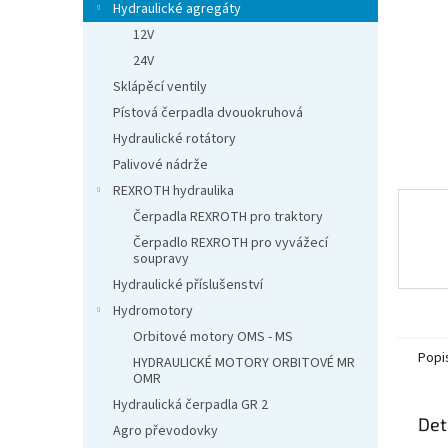
n
Hydraulické agregáty
e
12V
l
24V
Sklápěcí ventily
Pístová čerpadla dvouokruhová
Hydraulické rotátory
Palivové nádrže
REXROTH hydraulika
Čerpadla REXROTH pro traktory
Čerpadlo REXROTH pro vyvážecí
soupravy
Hydraulické příslušenství
Hydromotory
Orbitové motory OMS - MS
Popi
HYDRAULICKÉ MOTORY ORBITOVÉ MR
OMR
Hydraulická čerpadla GR 2
Det
Agro převodovky