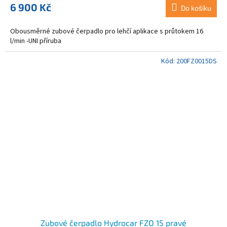
6 900 Kč
Do košíku
Obousměrné zubové čerpadlo pro lehčí aplikace s průtokem 16
l/min -UNI příruba
Kód:
200FZ0015DS
Zubové čerpadlo Hydrocar FZO 15 pravé