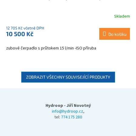
Skladem
12 705 Kč včetně DPH
10 500 Kč
Do košíku
zubové čerpadlo s průtokem 15 l/min -ISO příruba
ZOBRAZIT VŠECHNY SOUVISEJÍCÍ PRODUKTY
Z
á
p
Hydroop - Jiří Novotný
a
info@hydroop.cz
,
tel:
774 175 280
t
í