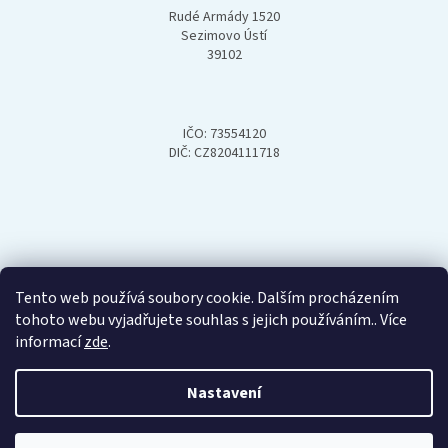
Rudé Armády 1520
Sezimovo Ústí
39102
IČO: 73554120
DIČ: CZ8204111718
Tento web používá soubory cookie. Dalším procházením
tohoto webu vyjadřujete souhlas s jejich používáním.. Více
informací
zde
.
Nastavení
Vytvořil Shoptet