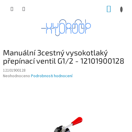
Přejít
NÁKUP
na
obsah
KOŠÍK
Manuální 3cestný vysokotlaký
přepínací ventil G1/2 - 12101900128
12101900128
Průměrné
Neohodnoceno
Podrobnosti hodnocení
hodnocení
produktu
je
0,0
z
5
hvězdiček.