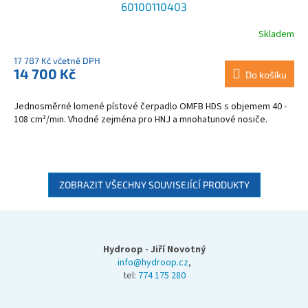
60100110403
Skladem
17 787 Kč včetně DPH
14 700 Kč
Do košíku
Jednosměrné lomené pístové čerpadlo OMFB HDS s objemem 40 -
108 cm³/min. Vhodné zejména pro HNJ a mnohatunové nosiče.
ZOBRAZIT VŠECHNY SOUVISEJÍCÍ PRODUKTY
Z
á
p
Hydroop - Jiří Novotný
a
info@hydroop.cz
,
tel:
774 175 280
t
í