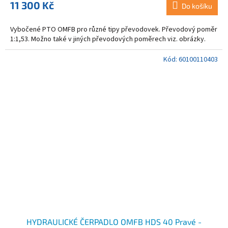
11 300 Kč
Do košíku
Vybočené PTO OMFB pro různé tipy převodovek. Převodový poměr
1:1,53. Možno také v jiných převodových poměrech viz. obrázky.
Kód:
60100110403
HYDRAULICKÉ ČERPADLO OMFB HDS 40 Pravé -