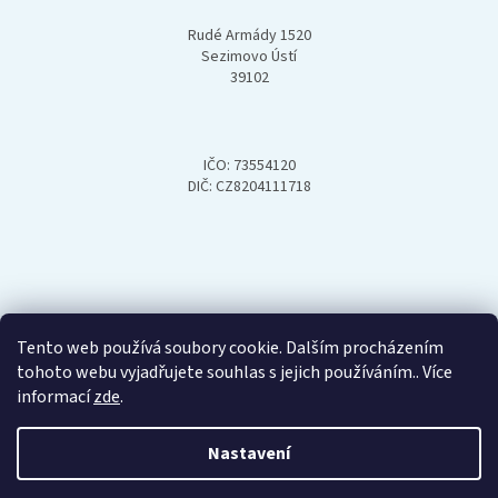
Rudé Armády 1520
Sezimovo Ústí
39102
IČO: 73554120
DIČ: CZ8204111718
Tento web používá soubory cookie. Dalším procházením
tohoto webu vyjadřujete souhlas s jejich používáním.. Více
informací
zde
.
Nastavení
Vytvořil Shoptet