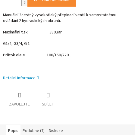
Manuální 3cestný vysokotlaký přepínací ventil k samostatnému
ovládání 2 hydraulických okruhů.
Maximální tlak 380Bar
G1/2, G3/4, G 1
Průtok oleje 100/150/220L
Detailní informace
ZAVOLEJTE
SDÍLET
Popis
Podobné (7)
Diskuze