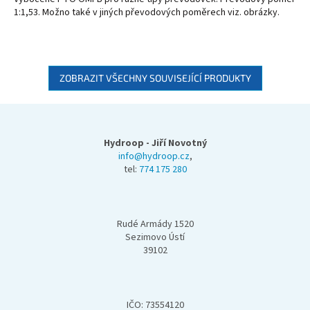
1:1,53. Možno také v jiných převodových poměrech viz. obrázky.
ZOBRAZIT VŠECHNY SOUVISEJÍCÍ PRODUKTY
Z
á
p
Hydroop - Jiří Novotný
a
info@hydroop.cz
,
tel:
774 175 280
t
í
Rudé Armády 1520
Sezimovo Ústí
39102
IČO: 73554120