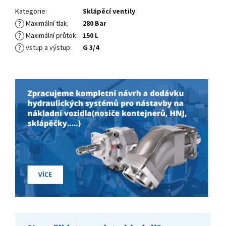
Kategorie
:
Sklápěcí ventily
?
Maximální tlak
:
280 Bar
?
Maximální průtok
:
150 L
?
vstup a výstup
:
G 3/4