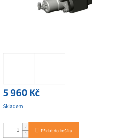
5 960 Kč
Měrná
Skladem
cena:
Přidat do košíku