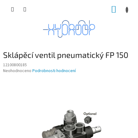
Přejít
NÁKUP
na
obsah
KOŠÍK
Sklápěcí ventil pneumatický FP 150
12100800185
Průměrné
Neohodnoceno
Podrobnosti hodnocení
hodnocení
produktu
je
0,0
z
5
hvězdiček.