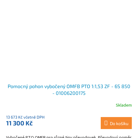
Pomocný pohon vybočený OMFB PTO 1:1,53 ZF - 6S 850
- 01006200175
Skladem
13 673 Kč včetně DPH
11 300 Kč
Do košíku
Vybočené PTO OMFB pro různé tipy převodovek. Převodový poměr