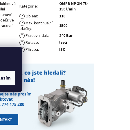
litinová.
OMFB NPGH 73-
Kategorie
:
lní
150 l/min
itinové
?
Objem
:
116
delů: ve
?
Max. kontinuální
pracovní
1500
otáčky
:
?
Pracovní tlak
:
240 Bar
?
Rotace
:
levá
?
Příruba
:
ISO
lasím