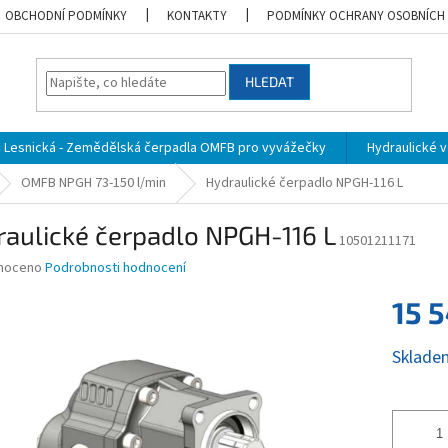
OBCHODNÍ PODMÍNKY
KONTAKTY
PODMÍNKY OCHRANY OSOBNÍCH
HLEDAT
Lesnická - Zemědělská čerpadla OMFB pro vyvážečky
Hydraulické vá
OMFB NPGH 73-150 l/min
Hydraulické čerpadlo NPGH-116 L
aulické čerpadlo NPGH-116 L
10501211171
né
noceno
Podrobnosti hodnocení
ní
15 
u
Měrná
Sklade
cena:
ek.