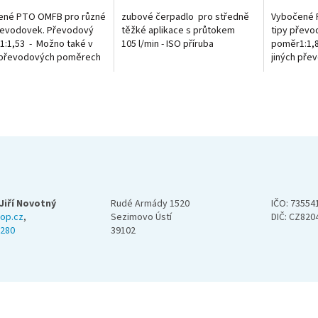
ené PTO OMFB pro různé
zubové čerpadlo pro středně
Vybočené 
řevodovek. Převodový
těžké aplikace s průtokem
tipy převo
:1,53 - Možno také v
105 l/min - ISO příruba
poměr1:1,8
h převodových poměrech
jiných př
brázky. ZF 6S 800 ZF 6S
viz. obrázk
Jiří Novotný
Rudé Armády 1520
IČO: 73554
op.cz
,
Sezimovo Ústí
DIČ: CZ820
 280
39102