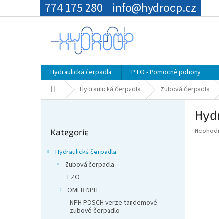
Přejít
774 175 280
info@hydroop.cz
na
obsah
Hydraulická čerpadla
PTO - Pomocné pohony
Domů
Hydraulická čerpadla
Zubová čerpadla
P
Hydr
o
Přeskočit
s
Průměr
Neohod
Kategorie
kategorie
t
hodnoce
r
produkt
Hydraulická čerpadla
a
je
Zubová čerpadla
0,0
n
z
FZO
n
5
í
OMFB NPH
hvězdič
p
NPH POSCH verze tandemové
zubové čerpadlo
a