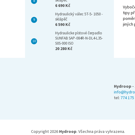
sklápěč
6 690 Kč
Vyboč
tipy p
Hydraulický válec 5T-5- 1050 -
poměr1
sklápěč
jinýc
6 590 Kč
viz. o
Hydraulicke pístové čerpadlo
1000
SUNFAB SAP-084R-N-DL4-L35-
S0S-000 ISO
20 280 Kč
Z
á
p
a
Hydroop - 
t
info@hydro
í
tel:
774 175
Copyright 2026
Hydroop
. Všechna práva vyhrazena.