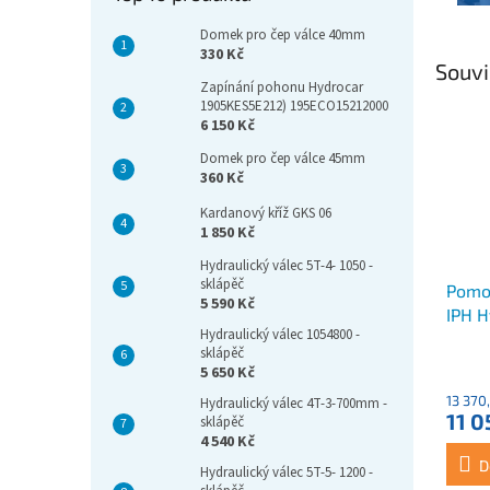
Domek pro čep válce 40mm
330 Kč
Souvi
Zapínání pohonu Hydrocar
1905KES5E212) 195ECO15212000
6 150 Kč
Domek pro čep válce 45mm
360 Kč
Kardanový kříž GKS 06
1 850 Kč
Hydraulický válec 5T-4- 1050 -
sklápěč
Pomo
5 590 Kč
IPH H
Hydraulický válec 1054800 -
1:1,53
sklápěč
5 650 Kč
13 370
Hydraulický válec 4T-3-700mm -
11 0
sklápěč
4 540 Kč
D
Hydraulický válec 5T-5- 1200 -