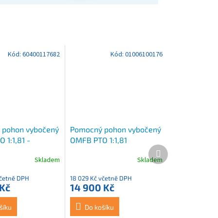
Kód:
60400117682
Kód:
01006100176
 pohon vybočený
Pomocný pohon vybočený
 1:1,81 -
OMFB PTO 1:1,81
Další
0176
produkt
Skladem
Skladem
včetně DPH
18 029 Kč včetně DPH
 Kč
14 900 Kč
šíku
Do košíku