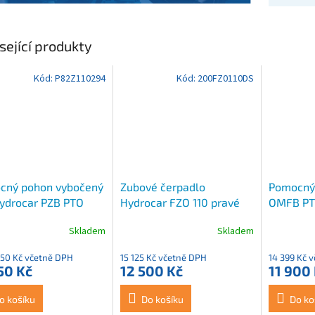
sející produkty
Kód:
P82Z110294
Kód:
200FZ0110DS
cný pohon vybočený
Zubové čerpadlo
Pomocný
ydrocar PZB PTO
Hydrocar FZO 110 pravé
OMFB PTO
0100610
Skladem
Skladem
,50 Kč včetně DPH
15 125 Kč včetně DPH
14 399 Kč 
50 Kč
12 500 Kč
11 900
o košíku
Do košíku
Do ko