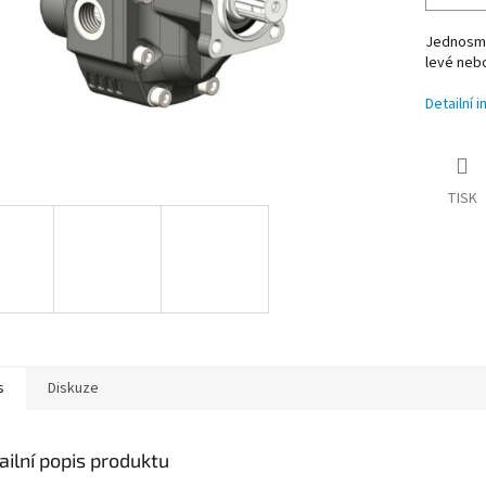
Jednosměr
levé neb
Detailní 
TISK
s
Diskuze
ailní popis produktu