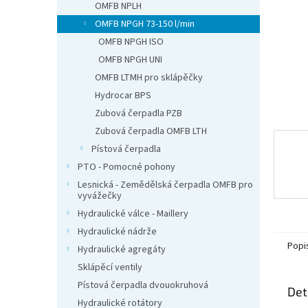
n
OMFB NPLH
e
OMFB NPGH 73-150 l/min
l
OMFB NPGH ISO
OMFB NPGH UNI
OMFB LTMH pro sklápěčky
Hydrocar BPS
Zubová čerpadla PZB
Zubová čerpadla OMFB LTH
Pístová čerpadla
PTO - Pomocné pohony
Lesnická - Zemědělská čerpadla OMFB pro
vyvážečky
Hydraulické válce - Maillery
Hydraulické nádrže
Popi
Hydraulické agregáty
Sklápěcí ventily
Pístová čerpadla dvouokruhová
Det
Hydraulické rotátory