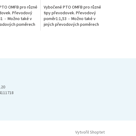
PTO OMFB pro různé
Vybočené PTO OMFB pro různé
dovek. Převodový
tipy převodovek. Převodový
1 - Možno také v
poměr1:1,53 - Možno také v
evodových poměrech
jiných převodových poměrech
y.
viz. obrázky.
120
4111718
Vytvořil Shoptet