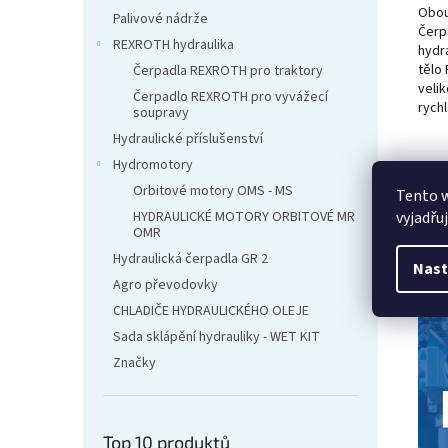
Obou
Palivové nádrže
Čerp
REXROTH hydraulika
hydr
tělo
Čerpadla REXROTH pro traktory
velik
Čerpadlo REXROTH pro vyvážecí
rychl
soupravy
Hydraulické příslušenství
Hydromotory
Orbitové motory OMS - MS
Tento 
HYDRAULICKÉ MOTORY ORBITOVÉ MR
vyjadřu
OMR
Hydraulická čerpadla GR 2
Nast
Agro převodovky
CHLADIČE HYDRAULICKÉHO OLEJE
Sada sklápění hydrauliky - WET KIT
Značky
Top 10 produktů