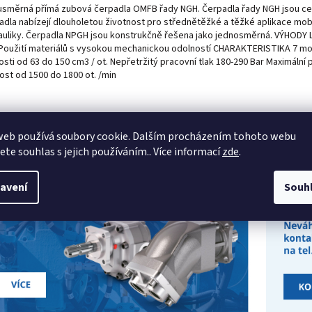
směrná přímá zubová čerpadla OMFB řady NGH. Čerpadla řady NGH jsou celo
adla nabízejí dlouholetou životnost pro střednětěžké a těžké aplikace mobi
auliky. Čerpadla NPGH jsou konstrukčně řešena jako jednosměrná. VÝHODY L
 Použití materiálů s vysokou mechanickou odolností CHARAKTERISTIKA 7 mo
osti od 63 do 150 cm3 / ot. Nepřetržitý pracovní tlak 180-290 Bar Maximální 
ost od 1500 do 1800 ot. /min
web používá soubory cookie. Dalším procházením tohoto webu
jete souhlas s jejich používáním.. Více informací
zde
.
avení
Souh