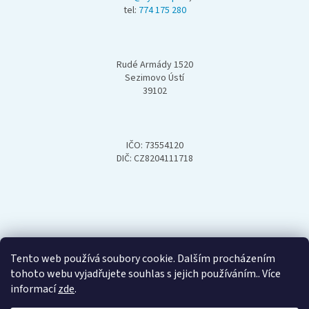
tel:
774 175 280
t
í
Rudé Armády 1520
Sezimovo Ústí
39102
IČO: 73554120
DIČ: CZ8204111718
Tento web používá soubory cookie. Dalším procházením
tohoto webu vyjadřujete souhlas s jejich používáním.. Více
informací
zde
.