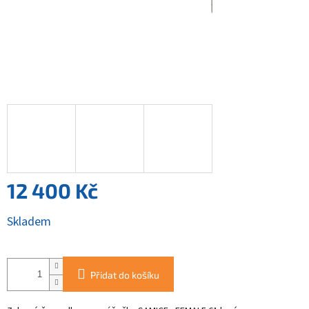
12 400 Kč
Měrná
Skladem
cena:
Přidat do košíku