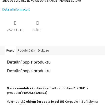
Zubové čerpadlo na vyvážečku SAMICE - FEMALE 61 levé
Detailní informace
ZAVOLEJTE
SDÍLET
Popis
Podobné (3)
Diskuze
Detailní popis produktu
Detailní popis produktu
Nová
zemědělská
zubová čerpadlo s přírubou
DIN 9611
v
provedení
FEMALE (SAMICE)
Volumetrický
objem čerpadla je od 65l
. Čerpadlo má příruby na