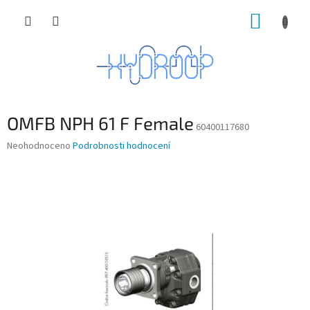
Přejít
NÁKUP
na
obsah
KOŠÍK
OMFB NPH 61 F Female
60400117680
Průměrné
Neohodnoceno
Podrobnosti hodnocení
hodnocení
produktu
je
0,0
z
5
hvězdiček.