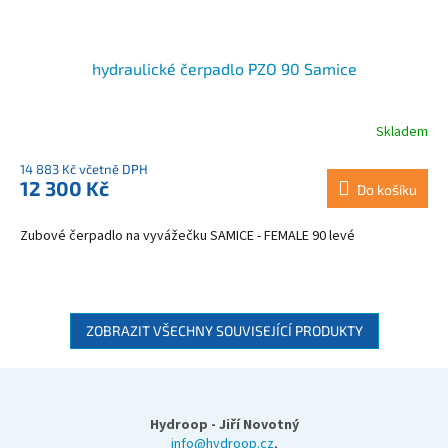
hydraulické čerpadlo PZO 90 Samice
Skladem
14 883 Kč včetně DPH
12 300 Kč
Do košíku
Zubové čerpadlo na vyvážečku SAMICE - FEMALE 90 levé
ZOBRAZIT VŠECHNY SOUVISEJÍCÍ PRODUKTY
Z
á
p
Hydroop - Jiří Novotný
a
info@hydroop.cz
,