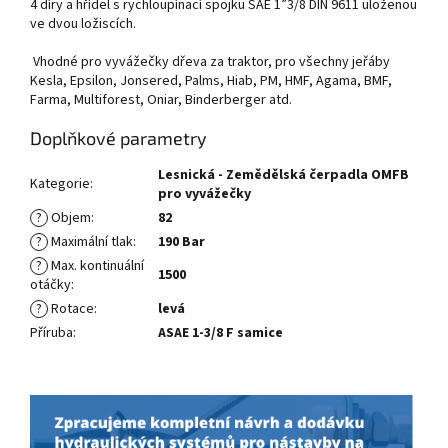
4 díry a hřídel s rychloupínací spojku SAE 1”3/8 DIN 9611 uloženou
ve dvou ložiscích.
Vhodné pro vyvážečky dřeva za traktor, pro všechny jeřáby
Kesla, Epsilon, Jonsered, Palms, Hiab, PM, HMF, Agama, BMF,
Farma, Multiforest, Oniar, Binderberger atd.
Doplňkové parametry
Lesnická - Zemědělská čerpadla OMFB
Kategorie
:
pro vyvážečky
?
Objem
:
82
?
Maximální tlak
:
190 Bar
?
Max. kontinuální
1500
otáčky
:
?
Rotace
:
levá
Příruba
:
ASAE 1-3/8 F samice