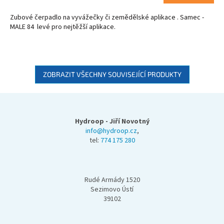
Zubové čerpadlo na vyvážečky či zemědělské aplikace . Samec -
MALE 84 levé pro nejtěžší aplikace.
ZOBRAZIT VŠECHNY SOUVISEJÍCÍ PRODUKTY
Z
á
p
Hydroop - Jiří Novotný
a
info@hydroop.cz
,
tel:
774 175 280
t
í
Rudé Armády 1520
Sezimovo Ústí
39102