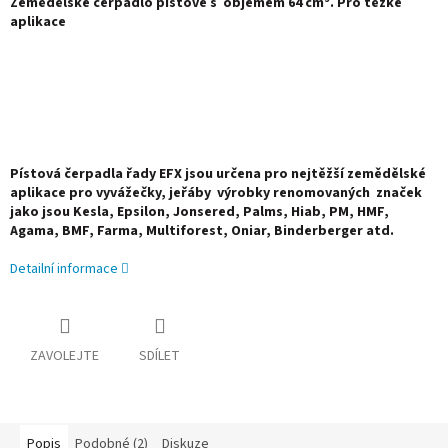
Zemědělské čerpadlo pístové s objemem 64 cm³. Pro těžké
aplikace
Pístová čerpadla řady EFX jsou určena pro nejtěžší zemědělské
aplikace pro vyvážečky, jeřáby výrobky renomovaných značek
jako jsou
Kesla, Epsilon, Jonsered, Palms, Hiab, PM, HMF,
Agama, BMF, Farma, Multiforest, Oniar, Binderberger atd.
Detailní informace
ZAVOLEJTE
SDÍLET
Popis
Podobné (2)
Diskuze