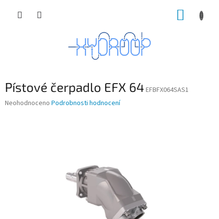
Přejít
NÁKUP
na
obsah
KOŠÍK
Pístové čerpadlo EFX 64
EFBFX064SAS1
Průměrné
Neohodnoceno
Podrobnosti hodnocení
hodnocení
produktu
je
0,0
z
5
hvězdiček.