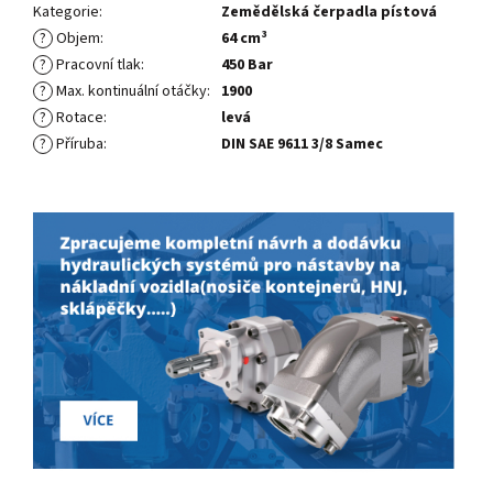
Kategorie
:
Zemědělská čerpadla pístová
?
Objem
:
64 cm³
?
Pracovní tlak
:
450 Bar
?
Max. kontinuální otáčky
:
1900
?
Rotace
:
levá
?
Příruba
:
DIN SAE 9611 3/8 Samec