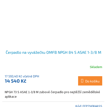
Čerpadlo na vyvážečku OMFB NPGH 84 S ASAE 1-3/8 M
Skladem
17 593,40 Kč včetně DPH
14 540 Kč
Do košíku
NPGH 73 S ASAE 1-3/8 M zubové čerpadlo pro nejtěžší zemědělské
aplikace
Kód:
EFPZH084ASS