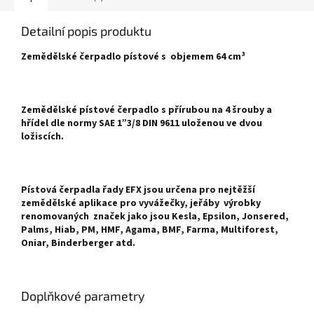
Detailní popis produktu
Zemědělské čerpadlo pístové s objemem 64 cm³
Zemědělské pístové čerpadlo s přírubou na 4 šrouby a
hřídel dle normy SAE 1”3/8 DIN 9611 uloženou ve dvou
ložiscích.
Pístová čerpadla řady EFX jsou určena pro nejtěžší
zemědělské aplikace pro vyvážečky, jeřáby výrobky
renomovaných značek jako jsou
Kesla, Epsilon, Jonsered,
Palms, Hiab, PM, HMF, Agama, BMF, Farma, Multiforest,
Oniar, Binderberger atd.
Doplňkové parametry