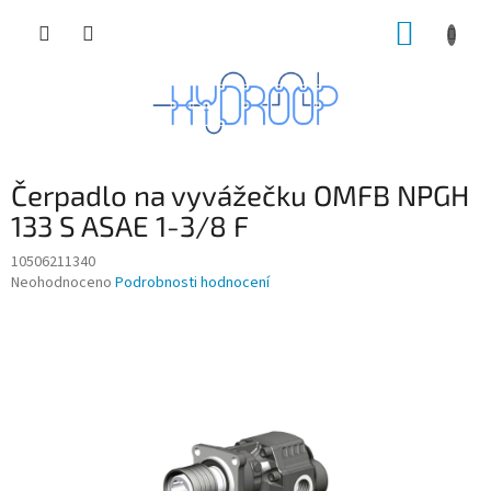
Přejít
NÁKUP
na
obsah
KOŠÍK
Čerpadlo na vyvážečku OMFB NPGH
133 S ASAE 1-3/8 F
10506211340
Průměrné
Neohodnoceno
Podrobnosti hodnocení
hodnocení
produktu
je
0,0
z
5
hvězdiček.