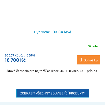
Hydrocar FOX 84 levé
Skladem
Průměrné
hodnocení
20 207 Kč včetně DPH
produktu
16 700 Kč
je
Do košíku
4,0
z
Pístové čerpadlo pro nejtěžší aplikace. 34 - 108 l/min. ISO - příruba
5
hvězdiček.
ZOBRAZIT VŠECHNY SOUVISEJÍCÍ PRODUKTY
Z