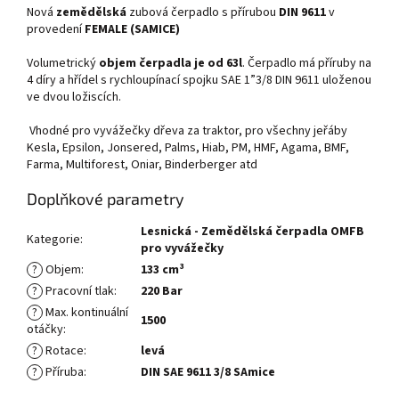
Nová
zemědělská
zubová čerpadlo s přírubou
DIN 9611
v
provedení
FEMALE (SAMICE)
Volumetrický
objem čerpadla je od 63l
. Čerpadlo má příruby na
4 díry a hřídel s rychloupínací spojku SAE 1”3/8 DIN 9611 uloženou
ve dvou ložiscích.
Vhodné pro vyvážečky dřeva za traktor, pro všechny jeřáby
Kesla, Epsilon, Jonsered, Palms, Hiab, PM, HMF, Agama, BMF,
Farma, Multiforest, Oniar, Binderberger atd
Doplňkové parametry
Lesnická - Zemědělská čerpadla OMFB
Kategorie
:
pro vyvážečky
?
Objem
:
133 cm³
?
Pracovní tlak
:
220 Bar
?
Max. kontinuální
1500
otáčky
:
?
Rotace
:
levá
?
Příruba
:
DIN SAE 9611 3/8 SAmice