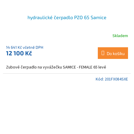
hydraulické čerpadlo PZO 65 Samice
Skladem
14 641 Kč včetně DPH
12 100 Kč
Do košíku
Zubové čerpadlo na vyvážečku SAMICE - FEMALE 65 levé
Kód:
201FX084SXE