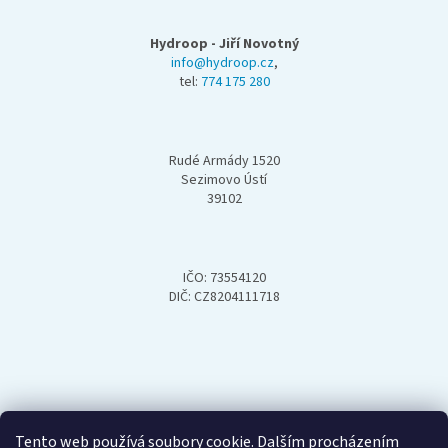
á
p
Hydroop - Jiří Novotný
a
info@hydroop.cz
,
tel:
774 175 280
t
í
Rudé Armády 1520
Sezimovo Ústí
39102
IČO: 73554120
DIČ: CZ8204111718
Tento web používá soubory cookie. Dalším procházením