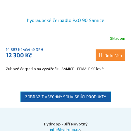
hydraulické čerpadlo PZO 90 Samice
Skladem
14 883 Kč včetně DPH
12 300 Kč
Do košíku
Zubové čerpadlo na vyvážečku SAMICE - FEMALE 90 levé
ZOBRAZIT VŠECHNY SOUVISEJÍCÍ PRODUKTY
Z
á
p
Hydroop - Jiří Novotný
a
info@hydroop.cz
,