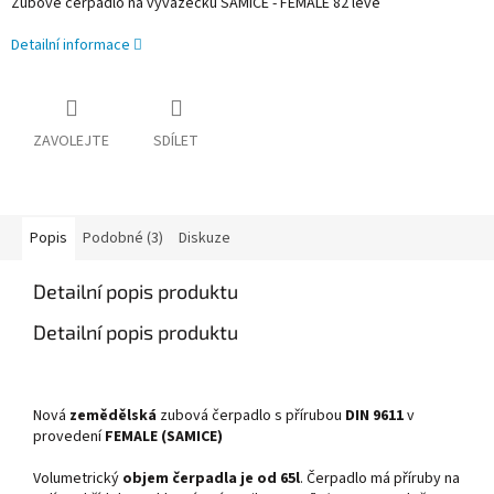
Zubové čerpadlo na vyvážečku SAMICE - FEMALE 82 levé
Detailní informace
ZAVOLEJTE
SDÍLET
Popis
Podobné (3)
Diskuze
Detailní popis produktu
Detailní popis produktu
Nová
zemědělská
zubová čerpadlo s přírubou
DIN 9611
v
provedení
FEMALE (SAMICE)
Volumetrický
objem čerpadla je od 65l
. Čerpadlo má příruby na