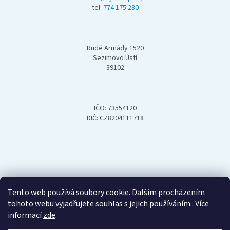
tel:
774 175 280
t
í
Rudé Armády 1520
Sezimovo Ústí
39102
IČO: 73554120
DIČ: CZ8204111718
Tento web používá soubory cookie. Dalším procházením
tohoto webu vyjadřujete souhlas s jejich používáním.. Více
informací
zde
.