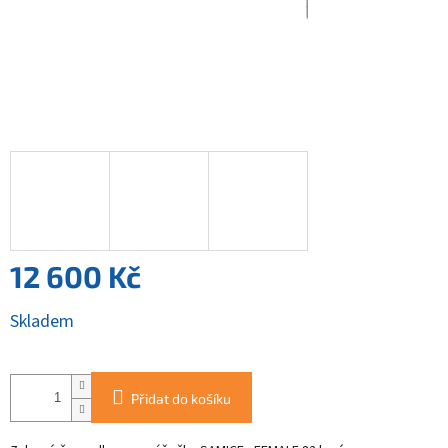
12 600 Kč
Měrná
Skladem
cena:
Přidat do košíku