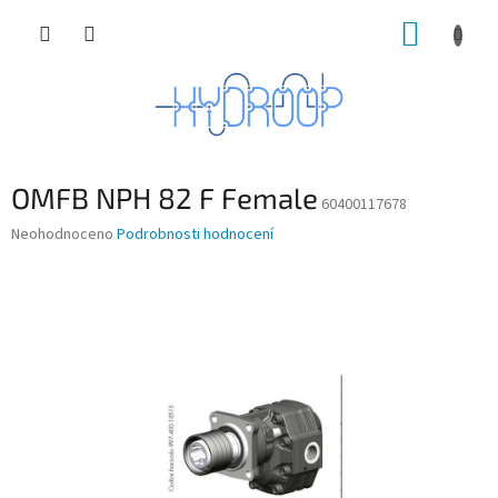
Přejít
NÁKUP
na
obsah
KOŠÍK
OMFB NPH 82 F Female
60400117678
Průměrné
Neohodnoceno
Podrobnosti hodnocení
hodnocení
produktu
je
0,0
z
5
hvězdiček.