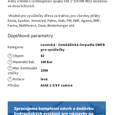
4 díry a hřídel s rychloupínací spojku SAE 1”3/8 DIN 9611 uloženou
ve dvou ložiscích.
Vhodné pro vyvážečky dřeva za traktor, pro všechny jeřáby
Kesla, Epsilon, Jonsered, Palms, Hiab, PM, HMF, Agama, BMF,
Farma, Multiforest, Oniar, Binderberger atd.
Doplňkové parametry
Lesnická - Zemědělská čerpadla OMFB
Kategorie
:
pro vyvážečky
?
Objem
:
82
?
Maximální tlak
:
190 Bar
?
Max. kontinuální
1500
otáčky
:
?
Rotace
:
levá
Příruba
:
ASAE 1-3/8 F samice