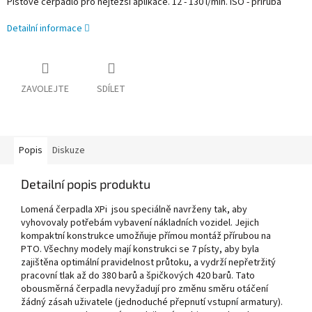
Pístové čerpadlo pro nejtěžší aplikace. 12 - 130 l/min. ISO - příruba
Detailní informace
ZAVOLEJTE
SDÍLET
Popis
Diskuze
Detailní popis produktu
Lomená čerpadla XPi jsou speciálně navrženy tak, aby
vyhovovaly potřebám vybavení nákladních vozidel. Jejich
kompaktní konstrukce umožňuje přímou montáž přírubou na
PTO. Všechny modely mají konstrukci se 7 písty, aby byla
zajištěna optimální pravidelnost průtoku, a vydrží nepřetržitý
pracovní tlak až do 380 barů a špičkových 420 barů. Tato
obousměrná čerpadla nevyžadují pro změnu směru otáčení
žádný zásah uživatele (jednoduché přepnutí vstupní armatury).