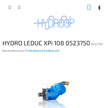
Přejít
NÁKUP
na
obsah
KOŠÍK
HYDRO LEDUC XPi 108 0523750
0523750
Průměrné
Neohodnoceno
Podrobnosti hodnocení
hodnocení
produktu
je
0,0
z
5
hvězdiček.