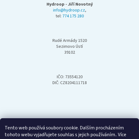
p
Hydroop - Jiří Novotný
a
info@hydroop.cz
,
tel:
774 175 280
t
í
Rudé Armády 1520
Sezimovo Ústí
39102
IČO: 73554120
DIČ: CZ8204111718
Tento web používá soubory cookie. Dalším procházením
tohoto webu vyjadřujete souhlas s jejich používáním.. Více