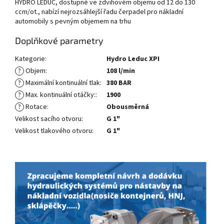
HYDRO LEDUC, dostupné ve zdvihovém objemu od 12 do 130
ccm/ot., nabízí nejrozsáhlejší řadu čerpadel pro nákladní
automobily s pevným objemem na trhu
Doplňkové parametry
Kategorie
:
Hydro Leduc XPI
?
Objem
:
108 l/min
?
Maximální kontinuální tlak
:
380 BAR
?
Max. kontinuální otáčky:
:
1900
?
Rotace
:
Obousměrná
Velikost sacího otvoru
:
G 1"
Velikost tlakového otvoru
:
G 1"