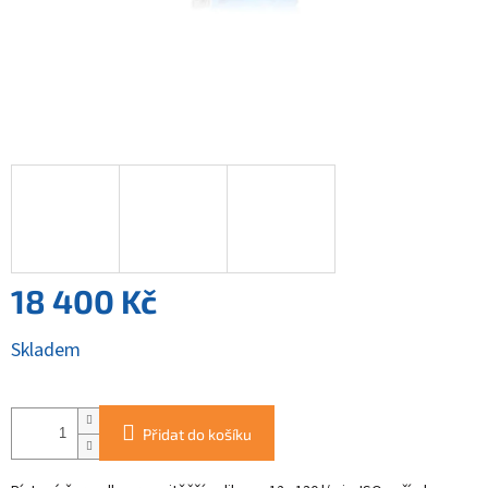
18 400 Kč
Měrná
Skladem
cena:
Přidat do košíku