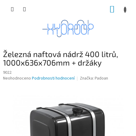
Přejít
NÁKUP
na
obsah
KOŠÍK
Železná naftová nádrž 400 litrů,
1000x636x706mm + držáky
9022
Průměrné
Neohodnoceno
Podrobnosti hodnocení
Značka:
Padoan
hodnocení
produktu
je
0,0
z
5
hvězdiček.