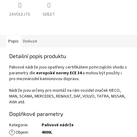
ZAVOLEJTE
SDÍLET
Popis
Diskuze
Detailní popis produktu
Palivové nádrže jsou opatřeny certifikátem potvrzujícím shodu s
parametry dle
evropské normy ECE 34
a mohou být použity i
pro mezinárodní kamionovou dopravu.
Nádrže jsou určeny pro montáž na rám vozidel značek IVECO,
MAN, SCANIA, MERCEDES, RENAULT, DAF, VOLVO, TATRA, NISSAN,
AVIA atd.
Doplňkové parametry
Kategorie
:
Palivové nádrže
?
Objem
:
4000L