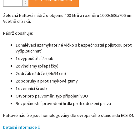
Železná Naftová nádrž o objemu 400 litrů a rozměru 1000x636x706mm.
Včetně držáků.
Nádrž obsahuje:
1x nalévací uzamykatelné víčko s bezpečnostní pojistkou proti
vyšplouchnutí
1x vypouštěcí šroub
2x vlnolamy (přepážky)
2x držák nádrže (44x54 cm)
2x popruhy a protismykové gumy
1x zemnící šroub
Otvor pro palivoměr, typ připojení VDO
Bezpečnostní provedení hrdla proti odcizení paliva
Naftové nádrže jsou homologovány dle evropského standardu ECE 34.
Detailní informace