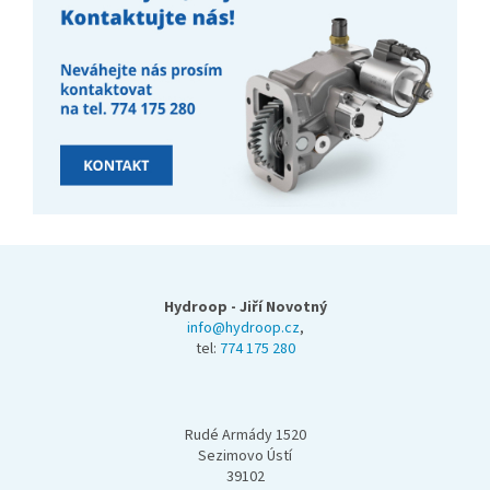
Z
á
p
Hydroop - Jiří Novotný
a
info@hydroop.cz
,
tel:
774 175 280
t
í
Rudé Armády 1520
Sezimovo Ústí
39102