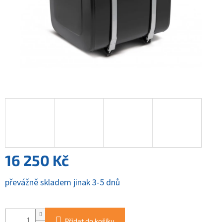
16 250 Kč
Měrná
převážně skladem jinak 3-5 dnů
cena:
Přidat do košíku