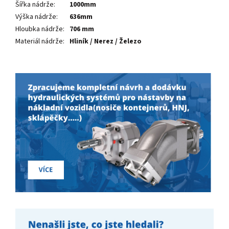
Šířka nádrže
:
1000mm
Výška nádrže
:
636mm
Hloubka nádrže
:
706 mm
Materiál nádrže
:
Hliník / Nerez / Železo