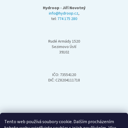
á
p
Hydroop - Jiří Novotný
a
info@hydroop.cz
,
tel:
774 175 280
t
í
Rudé Armády 1520
Sezimovo Ústí
39102
IČO: 73554120
DIČ: CZ8204111718
Tento web používá soubory cookie. Dalším procházením