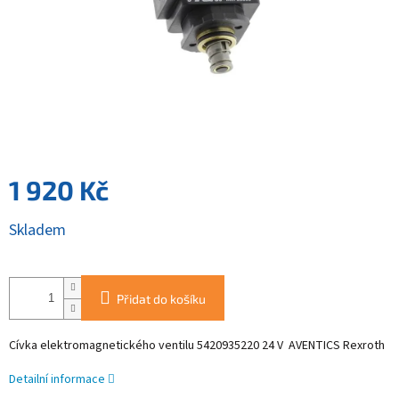
1 920 Kč
Měrná
Skladem
cena:
Přidat do košíku
Cívka elektromagnetického ventilu 5420935220 24 V
AVENTICS Rexroth
Detailní informace