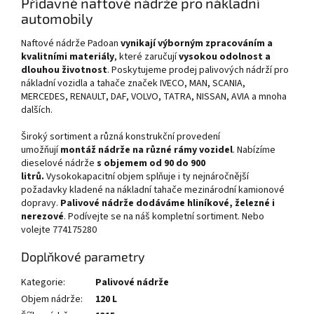
Přídavné naftové nádrže pro nákladní
automobily
Naftové nádrže Padoan
vynikají výborným zpracováním a
kvalitními materiály
, které zaručují
vysokou odolnost a
dlouhou životnost
. Poskytujeme prodej palivových nádrží pro
nákladní vozidla a tahače značek IVECO, MAN, SCANIA,
MERCEDES, RENAULT, DAF, VOLVO, TATRA, NISSAN, AVIA a mnoha
dalších.
Široký sortiment a různá konstrukční provedení
umožňují
montáž nádrže na různé rámy vozidel
. Nabízíme
dieselové nádrže
s objemem od 90 do 900
litrů.
Vysokokapacitní objem splňuje i ty nejnáročnější
požadavky kladené na nákladní tahače mezinárodní kamionové
dopravy.
Palivové nádrže dodáváme hliníkové, železné i
nerezové
. Podívejte se na náš kompletní sortiment. Nebo
volejte 774175280
Doplňkové parametry
Kategorie
:
Palivové nádrže
Objem nádrže
:
120 L