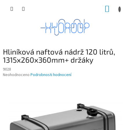
Přejít
NÁKUP
na
obsah
KOŠÍK
Hliníková naftová nádrž 120 litrů,
1315x260x360mm+ držáky
9028
Průměrné
Neohodnoceno
Podrobnosti hodnocení
hodnocení
produktu
je
0,0
z
5
hvězdiček.