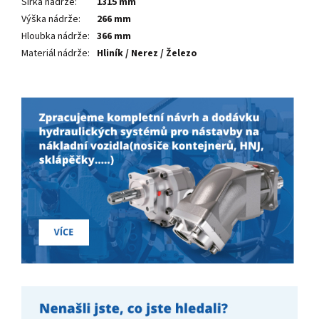
Šířka nádrže
:
1315 mm
Výška nádrže
:
266 mm
Hloubka nádrže
:
366 mm
Materiál nádrže
:
Hliník / Nerez / Železo