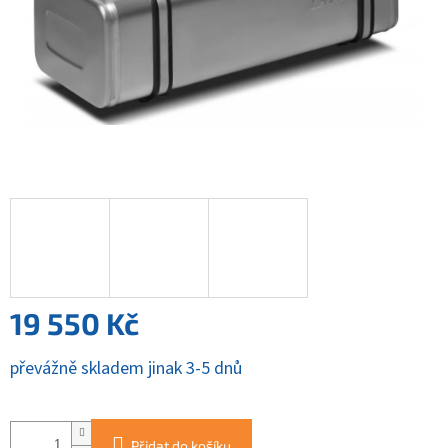
19 550 Kč
Měrná
převážně skladem jinak 3-5 dnů
cena:
Přidat do košíku