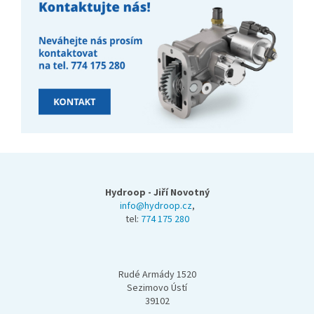
Z
á
p
Hydroop - Jiří Novotný
a
info@hydroop.cz
,
tel:
774 175 280
t
í
Rudé Armády 1520
Sezimovo Ústí
39102