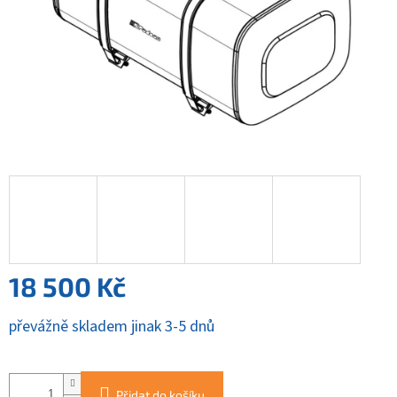
18 500 Kč
Měrná
převážně skladem jinak 3-5 dnů
cena:
Přidat do košíku