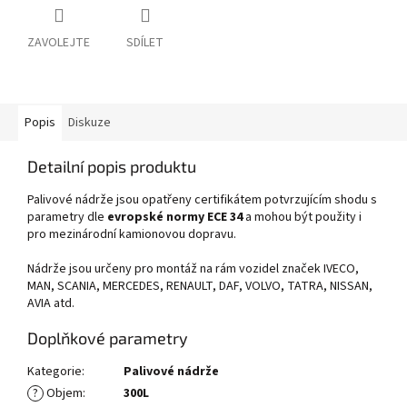
ZAVOLEJTE
SDÍLET
Popis
Diskuze
Detailní popis produktu
Palivové nádrže jsou opatřeny certifikátem potvrzujícím shodu s
parametry dle
evropské normy ECE 34
a mohou být použity i
pro mezinárodní kamionovou dopravu.
Nádrže jsou určeny pro montáž na rám vozidel značek IVECO,
MAN, SCANIA, MERCEDES, RENAULT, DAF, VOLVO, TATRA, NISSAN,
AVIA atd.
Doplňkové parametry
Kategorie
:
Palivové nádrže
?
Objem
:
300L