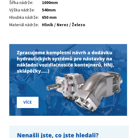
Šířka nádrže
:
1000mm
Výška nádrže
:
540mm
Hloubka nádrže
:
650 mm
Materiál nádrže
:
Hliník / Nerez / Železo