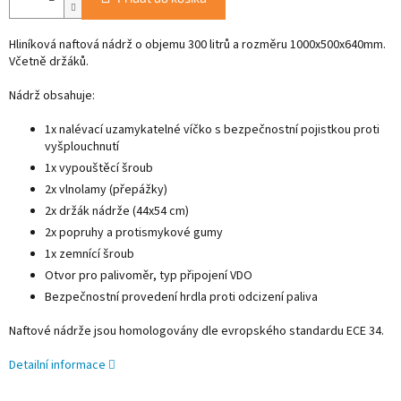
Hliníková naftová nádrž o objemu 300 litrů a rozměru 1000x500x640mm.
Včetně držáků.
Nádrž obsahuje:
1x nalévací uzamykatelné víčko s bezpečnostní pojistkou proti
vyšplouchnutí
1x vypouštěcí šroub
2x vlnolamy (přepážky)
2x držák nádrže (44x54 cm)
2x popruhy a protismykové gumy
1x zemnící šroub
Otvor pro palivoměr, typ připojení VDO
Bezpečnostní provedení hrdla proti odcizení paliva
Naftové nádrže jsou homologovány dle evropského standardu ECE 34.
Detailní informace