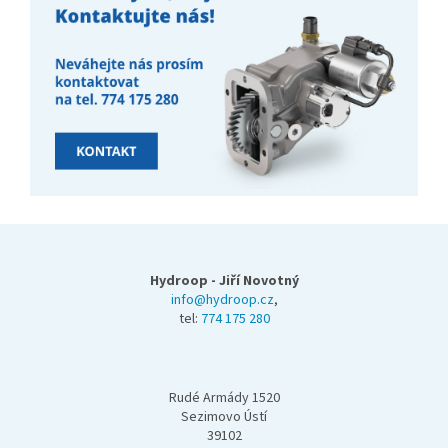
Z
á
p
Hydroop - Jiří Novotný
a
info@hydroop.cz
,
tel:
774 175 280
t
í
Rudé Armády 1520
Sezimovo Ústí
39102