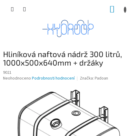
Přejít
NÁKUP
na
obsah
KOŠÍK
Hliníková naftová nádrž 300 litrů,
1000x500x640mm + držáky
9021
Průměrné
Neohodnoceno
Podrobnosti hodnocení
Značka:
Padoan
hodnocení
produktu
je
0,0
z
5
hvězdiček.