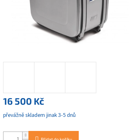
16 500 Kč
Měrná
převážně skladem jinak 3-5 dnů
cena:
Přidat do košíku