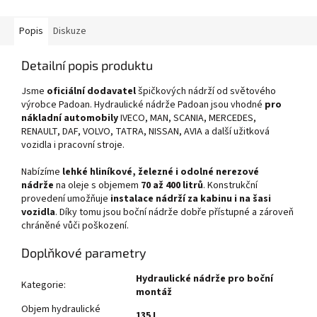
Popis
Diskuze
Detailní popis produktu
Jsme
oficiální dodavatel
špičkových nádrží od světového
výrobce Padoan. Hydraulické nádrže Padoan jsou vhodné
pro
nákladní automobily
IVECO, MAN, SCANIA, MERCEDES,
RENAULT, DAF, VOLVO, TATRA, NISSAN, AVIA a další užitková
vozidla i pracovní stroje.
Nabízíme
lehké hliníkové, železné i odolné nerezové
nádrže
na oleje s objemem
70 až 400 litrů
. Konstrukční
provedení umožňuje
instalace nádrží za kabinu i na šasi
vozidla
. Díky tomu jsou boční nádrže dobře přístupné a zároveň
chráněné vůči poškození.
Doplňkové parametry
Hydraulické nádrže pro boční
Kategorie
:
montáž
Objem hydraulické
135 L