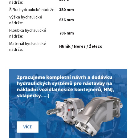
nádrže
:
Šířka hydraulické nádrže
:
350 mm
Výška hydraulické
636 mm
nádrže
:
Hloubka hydraulické
706 mm
nádrže
:
Materiál hydraulické
Hliník / Nerez / Železo
nádrže
: