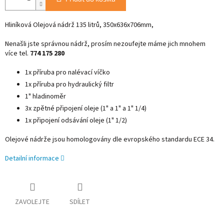
Hliníková Olejová nádrž 135 litrů, 350x636x706mm,
Nenašli jste správnou nádrž, prosím nezoufejte máme jich mnohem
více tel.
774 175 280
1x příruba pro nalévací víčko
1x příruba pro hydraulický filtr
1" hladinoměr
3x zpětné připojení oleje (1" a 1" a 1" 1/4)
1x připojení odsávání oleje (1" 1/2)
Olejové nádrže jsou homologovány dle evropského standardu ECE 34.
Detailní informace
ZAVOLEJTE
SDÍLET