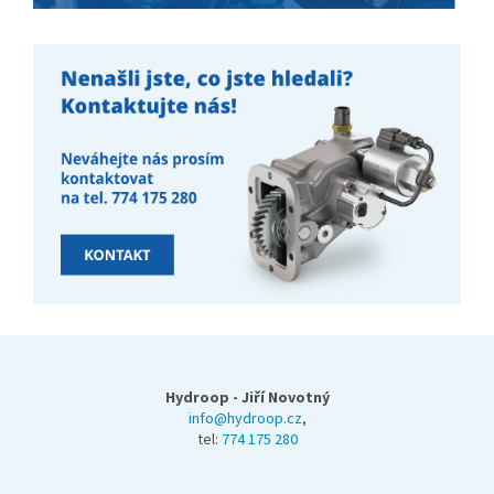
Z
á
p
Hydroop - Jiří Novotný
a
info@hydroop.cz
,
tel:
774 175 280
t
í