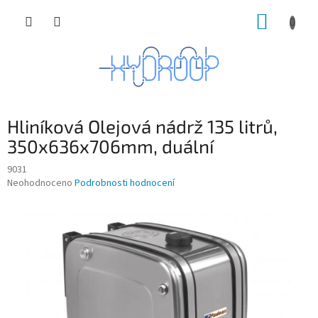
Přejít
NÁKUP
na
obsah
KOŠÍK
Hliníková Olejová nádrž 135 litrů,
350x636x706mm, duální
9031
Průměrné
Neohodnoceno
Podrobnosti hodnocení
hodnocení
produktu
je
0,0
z
5
hvězdiček.