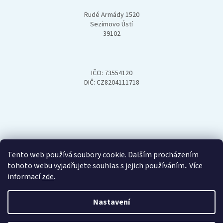
Rudé Armády 1520
Sezimovo Ústí
39102
IČO: 73554120
DIČ: CZ8204111718
Tento web používá soubory cookie. Dalším procházením
tohoto webu vyjadřujete souhlas s jejich používáním.. Více
informací
zde
.
Nastavení
Vytvořil Shoptet