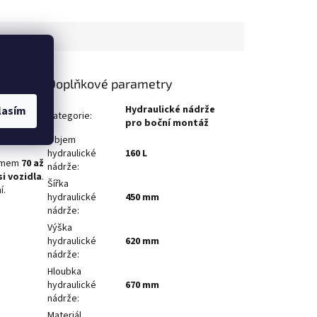
Doplňkové parametry
ydraulické
Hydraulické nádrže
lasím
Kategorie
:
ERCEDES,
pro boční montáž
oje.
Objem
hydraulické
160 L
jemem
70 až
nádrže
:
si vozidla
.
Šířka
í.
hydraulické
450 mm
nádrže
:
Výška
hydraulické
620 mm
nádrže
:
Hloubka
hydraulické
670 mm
nádrže
:
Materiál