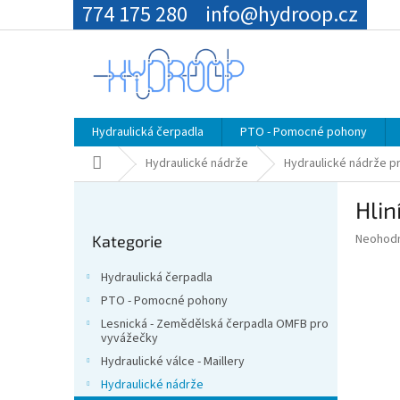
Přejít
774 175 280
info@hydroop.cz
na
obsah
Hydraulická čerpadla
PTO - Pomocné pohony
Domů
Hydraulické nádrže
Hydraulické nádrže p
P
Hlin
o
Přeskočit
s
Průměr
Neohod
Kategorie
kategorie
t
hodnoce
r
produkt
Hydraulická čerpadla
a
je
PTO - Pomocné pohony
0,0
n
z
Lesnická - Zemědělská čerpadla OMFB pro
n
vyvážečky
5
í
hvězdič
Hydraulické válce - Maillery
p
Hydraulické nádrže
a