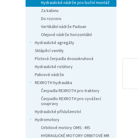
n
Hydraulické nádrže pro boční montáž
e
Za kabinu
l
Do rozvoru
Vertikální nádrže Padoan
Olejové nádrže horizontální
Hydraulické agregáty
Sklápěcí ventily
Pístová čerpadla dvouokruhová
Hydraulické rotátory
Palivové nádrže
REXROTH hydraulika
Čerpadla REXROTH pro traktory
Čerpadlo REXROTH pro vyvážecí
soupravy
Hydraulické příslušenství
Hydromotory
Orbitové motory OMS - MS
HYDRAULICKÉ MOTORY ORBITOVÉ MR