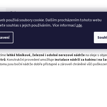
s
Diskuze
web používá soubory cookie. Dalším procházením tohoto webu
jete souhlas s jejich používáním.. Více informací
zde
.
ailní popis produktu
e
oficiální dodavatel
špičkových nádrží od světového výrobce Padoan. H
avení
Souh
že Padoan jsou vhodné
pro nákladní automobily
IVECO, MAN, SCANIA, M
LT, DAF, VOLVO, TATRA, NISSAN, AVIA a další užitková vozidla i pracovní str
zíme
lehké hliníkové, železné i odolné nerezové nádrže
na oleje s ob
itrů
. Konstrukční provedení umožňuje
instalace nádrží za kabinu i na ša
 tomu jsou boční nádrže dobře přístupné a zároveň chráněné vůči poškozen