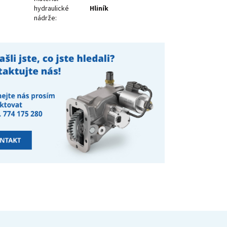
hydraulické
Hliník
nádrže
: