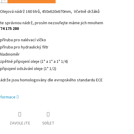
 Olejová nádrž 160 litrů, 450x620x670mm, Včetně držáků
jste správnou nádrž, prosím nezoufejte máme jich mnohem
774 175 280
 příruba pro nalévací víčko
 příruba pro hydraulický filtr
 hladinoměr
 zpětné připojení oleje (1" a 1" a 1" 1/4)
 připojení odsávání oleje (1" 1/2)
nádrže jsou homologovány dle evropského standardu ECE
informace
ZAVOLEJTE
SDÍLET