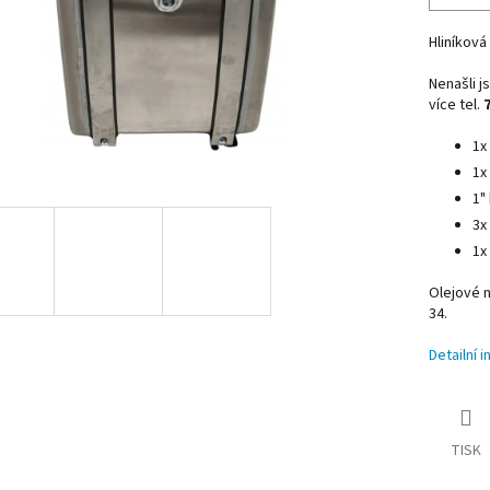
Hliníková
Nenašli 
více tel.
1x
1x
1"
3x
1x
Olejové 
34.
Detailní 
TISK