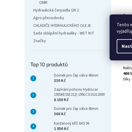
OMR
Hydraulická čerpadla GR 2
Popi
Agro převodovky
Tento 
CHLADIČE HYDRAULICKÉHO OLEJE
vyjadřu
Sada sklápění hydrauliky - WET KIT
Det
Značky
Jsm
Nast
nádr
RENAU
Top 10 produktů
Nabí
400 l
Domek pro čep válce 40mm
Díky
330 Kč
Zapínání pohonu Hydrocar
1905KES5E212) 195ECO15212000
6 150 Kč
Domek pro čep válce 45mm
360 Kč
Kardanový kříž GKS 06
1 850 Kč