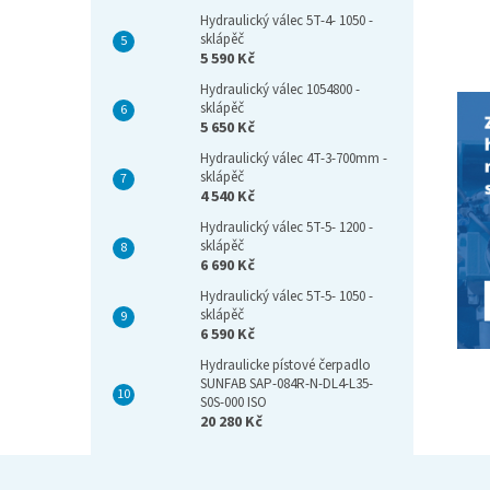
Hydraulický válec 5T-4- 1050 -
sklápěč
5 590 Kč
Hydraulický válec 1054800 -
sklápěč
5 650 Kč
Hydraulický válec 4T-3-700mm -
sklápěč
4 540 Kč
Hydraulický válec 5T-5- 1200 -
sklápěč
6 690 Kč
Hydraulický válec 5T-5- 1050 -
sklápěč
6 590 Kč
Hydraulicke pístové čerpadlo
SUNFAB SAP-084R-N-DL4-L35-
S0S-000 ISO
20 280 Kč
Z