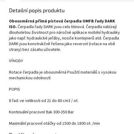
Detailní popis produktu
Obousměrná přímá pístová čerpadla OMFB řady DARK
ISO.
Čerpadla řady DARK jsou celo litinová. Čerpadla nabízejí
dlouholetou životnost pro náročné aplikace mobilní hydrauliky
jako např. hydraulické jeřáby, nosiče kontejnerů atd. Čerpadla
DARK jsou konstrukčně řešena jako reverzní (rotace na obě
strany) bez zásahu uživatele.
VÝHODY
Rotace čerpadla je obousměrná Použití materiálů s vysokou
mechanickou odolností
POPIS
8 řad: ve velikosti od 21 do 60 cm3 / ot.
Kontinuální pracovní tlak 300-350 Bar
Maximální pracovní otáčky od 1500 do 1800 ot. /min