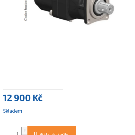
12 900 Kč
Měrná
Skladem
cena:
Přidat do košíku