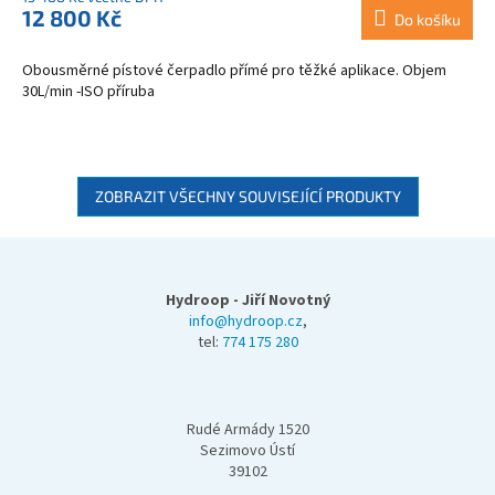
12 800 Kč
Do košíku
Obousměrné pístové čerpadlo přímé pro těžké aplikace. Objem
30L/min -ISO příruba
ZOBRAZIT VŠECHNY SOUVISEJÍCÍ PRODUKTY
Z
á
p
Hydroop - Jiří Novotný
a
info@hydroop.cz
,
tel:
774 175 280
t
í
Rudé Armády 1520
Sezimovo Ústí
39102