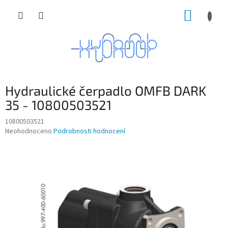
Přejít
NÁKUP
na
obsah
KOŠÍK
Hydraulické čerpadlo OMFB DARK
35 - 10800503521
10800503521
Průměrné
Neohodnoceno
Podrobnosti hodnocení
hodnocení
produktu
je
0,0
z
5
hvězdiček.