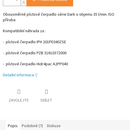
Obousměrné pístové čerpadlo série Dark o objemu 35 l/min. ISO
příruba.
Kompatibilní náhrada za :
- pístové čerpadlo IPH
201PE040ZSE
- pístové čerpadlo PZB 31610372000
- pístové čerpadlo Hidr4pac A2PP040
Detailní informace
ZAVOLEJTE
SDÍLET
Popis
Podobné (7)
Diskuze