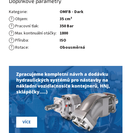
Doplňkové parametry
Kategorie
:
OMFB - Dark
?
Objem
:
35 cm³
?
Pracovní tlak
:
350 Bar
?
Max. kontinuální otáčky
:
1800
?
Příruba
:
ISO
?
Rotace
:
Obousměrná