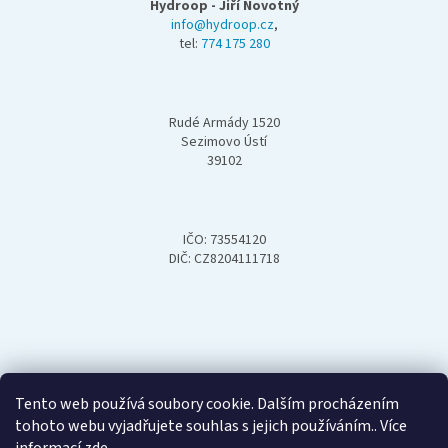
p
Hydroop - Jiří Novotný
a
info@hydroop.cz
,
tel:
774 175 280
t
í
Rudé Armády 1520
Sezimovo Ústí
39102
IČO: 73554120
DIČ: CZ8204111718
Tento web používá soubory cookie. Dalším procházením
tohoto webu vyjadřujete souhlas s jejich používáním.. Více