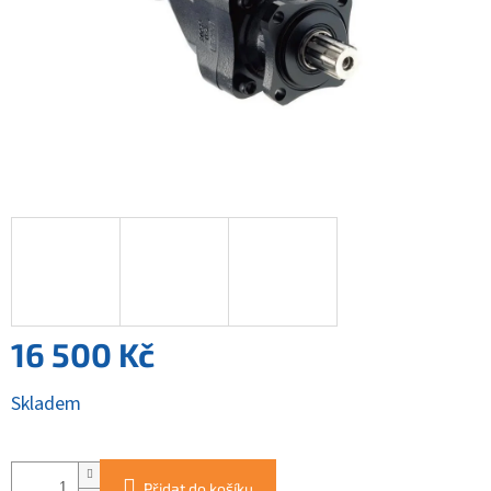
16 500 Kč
Měrná
Skladem
cena:
Přidat do košíku