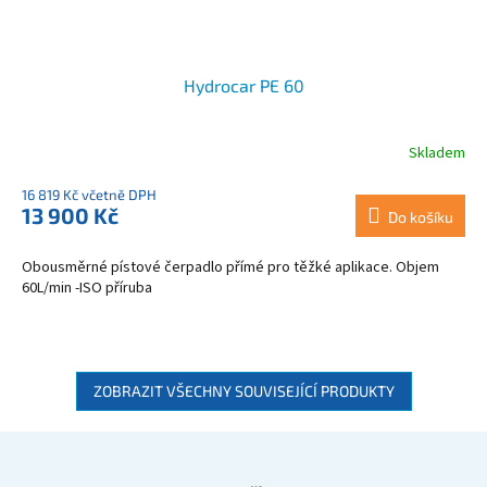
Hydrocar PE 60
Skladem
16 819 Kč včetně DPH
13 900 Kč
Do košíku
Obousměrné pístové čerpadlo přímé pro těžké aplikace. Objem
60L/min -ISO příruba
ZOBRAZIT VŠECHNY SOUVISEJÍCÍ PRODUKTY
Z
á