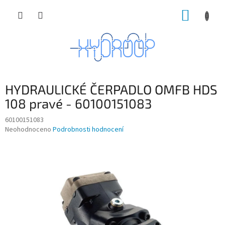
Přejít
NÁKUP
na
obsah
KOŠÍK
HYDRAULICKÉ ČERPADLO OMFB HDS
108 pravé - 60100151083
60100151083
Průměrné
Neohodnoceno
Podrobnosti hodnocení
hodnocení
produktu
je
0,0
z
5
hvězdiček.