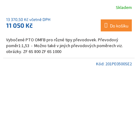
Skladem
13 370,50 Kč včetně DPH
11 050 Kč
Do košíku
Vybočené PTO OMFB pro různé tipy převodovek. Převodový
poměr1:1,53 - Možno také v jiných převodových poměrech viz.
obrázky. ZF 6S 800 ZF 6S 1000
Kód:
201PE0500SE2