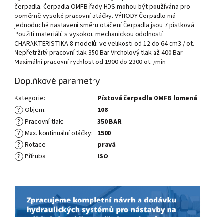
čerpadla. Čerpadla OMFB řady HDS mohou být používána pro
poměrně vysoké pracovní otáčky. VÝHODY Čerpadlo má
jednoduché nastavení směru otáčení Čerpadla jsou 7 pístková
Použití materiálů s vysokou mechanickou odolností
CHARAKTERISTIKA 8 modelů: ve velikosti od 12 do 64 cm3 / ot.
Nepřetržitý pracovní tlak 350 Bar Vrcholový tlak až 400 Bar
Maximální pracovní rychlost od 1900 do 2300 ot. /min
Doplňkové parametry
Kategorie
:
Pístová čerpadla OMFB lomená
?
Objem
:
108
?
Pracovní tlak
:
350 BAR
?
Max. kontinuální otáčky
:
1500
?
Rotace
:
pravá
?
Příruba
:
ISO