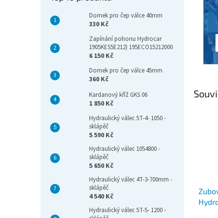
Domek pro čep válce 40mm
330 Kč
Zapínání pohonu Hydrocar
1905KES5E212) 195ECO15212000
6 150 Kč
Domek pro čep válce 45mm
360 Kč
Souvi
Kardanový kříž GKS 06
1 850 Kč
Hydraulický válec 5T-4- 1050 -
sklápěč
5 590 Kč
Hydraulický válec 1054800 -
sklápěč
5 650 Kč
Hydraulický válec 4T-3-700mm -
sklápěč
Zubo
4 540 Kč
Hydro
Hydraulický válec 5T-5- 1200 -