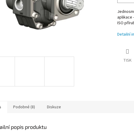
Jednosmě
aplikace 
ISO příru
Detailní 
TISK
s
Podobné (8)
Diskuze
ailní popis produktu