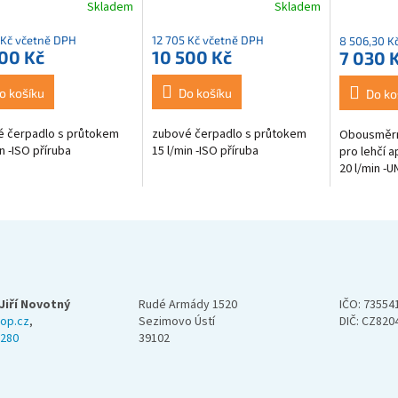
Skladem
Skladem
 Kč včetně DPH
12 705 Kč včetně DPH
8 506,30 K
00 Kč
10 500 Kč
7 030 
o košíku
Do košíku
Do ko
é čerpadlo s průtokem
zubové čerpadlo s průtokem
Obousměrn
n -ISO příruba
15 l/min -ISO příruba
pro lehčí 
20 l/min -U
Jiří Novotný
Rudé Armády 1520
IČO: 73554
op.cz
,
Sezimovo Ústí
DIČ: CZ820
 280
39102