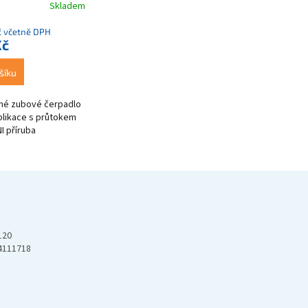
Skladem
č včetně DPH
Kč
šíku
é zubové čerpadlo
aplikace s průtokem
NI příruba
120
4111718