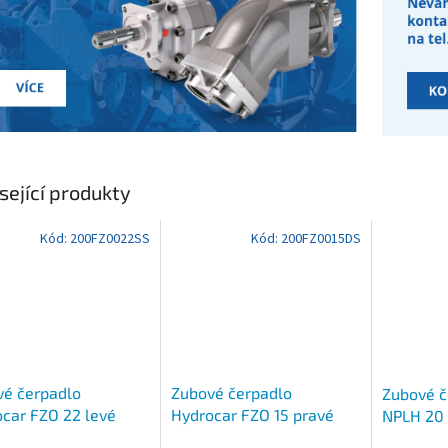
sející produkty
Kód:
200FZ0022SS
Kód:
200FZ0015DS
vé čerpadlo
Zubové čerpadlo
Zubové 
car FZO 22 levé
Hydrocar FZO 15 pravé
NPLH 20