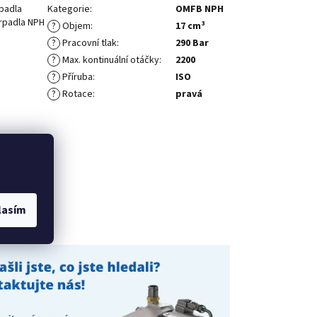
padla
Kategorie
:
OMFB NPH
erpadla NPH
?
Objem
:
17 cm³
?
Pracovní tlak
:
290 Bar
?
Max. kontinuální otáčky
:
2200
?
Příruba
:
ISO
?
Rotace
:
pravá
lasím