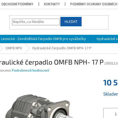
OBCHODNÍ PODMÍNKY
KONTAKTY
PODMÍNKY OCHRANY OSOBNÍCH
HLEDAT
Lesnická - Zemědělská čerpadla OMFB pro vyvážečky
Hydraulické vá
OMFB NPH
Hydraulické čerpadlo OMFB NPH- 17 P
raulické čerpadlo OMFB NPH- 17 P
1050111
né
noceno
Podrobnosti hodnocení
ní
10 
u
Měrná
Sklade
cena:
ek.