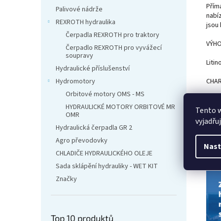
Přím
Palivové nádrže
nabí
REXROTH hydraulika
jsou
Čerpadla REXROTH pro traktory
VÝH
Čerpadlo REXROTH pro vyvážecí
soupravy
Liti
Hydraulické příslušenství
CHAR
Hydromotory
Orbitové motory OMS - MS
12 mo
HYDRAULICKÉ MOTORY ORBITOVÉ MR
Tento 
OMR
Nepře
vyjadřu
Hydraulická čerpadla GR 2
Maxim
Agro převodovky
Nast
CHLADIČE HYDRAULICKÉHO OLEJE
Sada sklápění hydrauliky - WET KIT
Značky
Top 10 produktů