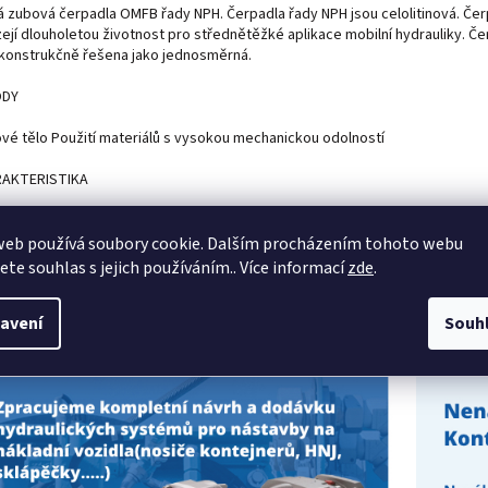
á zubová čerpadla OMFB řady NPH. Čerpadla řady NPH jsou celolitinová. Čer
zejí dlouholetou životnost pro střednětěžké aplikace mobilní hydrauliky. Č
 konstrukčně řešena jako jednosměrná.
ODY
nové tělo Použití materiálů s vysokou mechanickou odolností
AKTERISTIKA
delů: ve velikosti od 17 do 125 cm3 / ot.
web používá soubory cookie. Dalším procházením tohoto webu
tržitý pracovní tlak 290 - 160 Bar
jete souhlas s jejich používáním.. Více informací
zde
.
ální pracovní rychlost od 1500 do 2500 ot. /min
avení
Souh