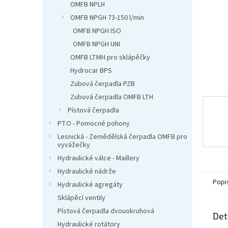
n
OMFB NPLH
e
OMFB NPGH 73-150 l/min
l
OMFB NPGH ISO
OMFB NPGH UNI
OMFB LTMH pro sklápěčky
Hydrocar BPS
Zubová čerpadla PZB
Zubová čerpadla OMFB LTH
Pístová čerpadla
PTO - Pomocné pohony
Lesnická - Zemědělská čerpadla OMFB pro
vyvážečky
Hydraulické válce - Maillery
Hydraulické nádrže
Popi
Hydraulické agregáty
Sklápěcí ventily
Pístová čerpadla dvouokruhová
Det
Hydraulické rotátory