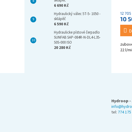
sklápěč
6 690 Kč
12 705
Hydraulický válec 5T-5- 1050 -
10 5
sklápěč
6 590 Kč
D
Hydraulicke pístové čerpadlo
SUNFAB SAP-084R-N-DL4-L35-
S0S-000 ISO
zubov
20 280 Kč
22 l/mi
Z
á
p
a
Hydroop - 
t
info@hydro
í
tel:
774 175