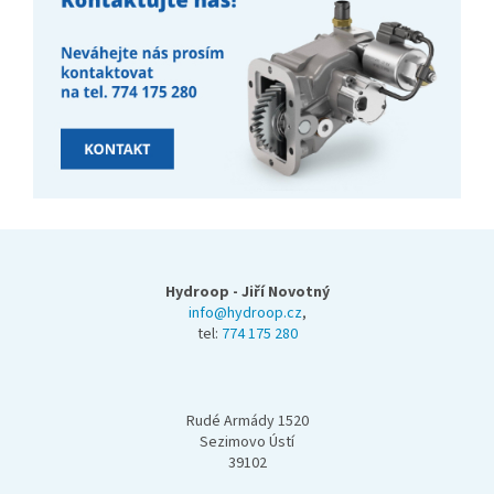
Z
á
p
Hydroop - Jiří Novotný
a
info@hydroop.cz
,
tel:
774 175 280
t
í
Rudé Armády 1520
Sezimovo Ústí
39102