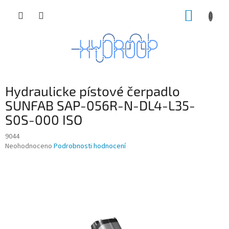
Přejít
NÁKUP
na
obsah
KOŠÍK
Hydraulicke pístové čerpadlo
SUNFAB SAP-056R-N-DL4-L35-
S0S-000 ISO
9044
Průměrné
Neohodnoceno
Podrobnosti hodnocení
hodnocení
produktu
je
0,0
z
5
hvězdiček.