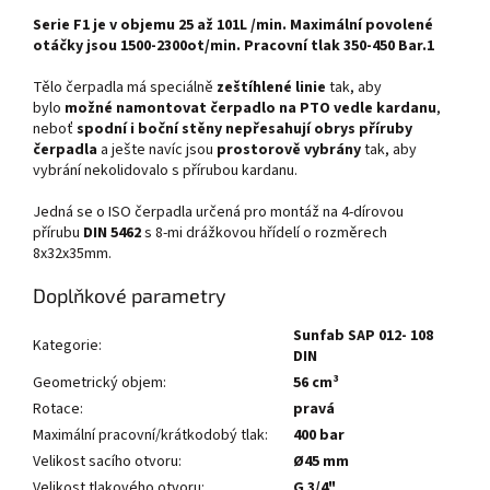
Serie F1 je v objemu 25 až 101L /min. Maximální povolené
otáčky jsou 1500-2300ot/min. Pracovní tlak 350-450 Bar.1
Tělo čerpadla má speciálně
zeštíhlené linie
tak, aby
bylo
možné namontovat čerpadlo na PTO vedle kardanu
,
neboť
spodní i boční stěny nepřesahují obrys příruby
čerpadla
a ješte navíc jsou
prostorově vybrány
tak, aby
vybrání nekolidovalo s přírubou kardanu.
Jedná se o ISO čerpadla určená pro montáž na 4-dírovou
přírubu
DIN 5462
s 8-mi drážkovou hřídelí o rozměrech
8x32x35mm.
Doplňkové parametry
Sunfab SAP 012- 108
Kategorie
:
DIN
Geometrický objem
:
56 cm³
Rotace
:
pravá
Maximální pracovní/krátkodobý tlak
:
400 bar
Velikost sacího otvoru
:
Ø45 mm
Velikost tlakového otvoru
:
G 3/4"