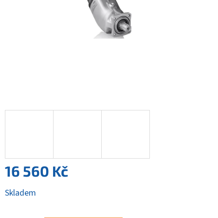
16 560 Kč
Měrná
Skladem
cena: