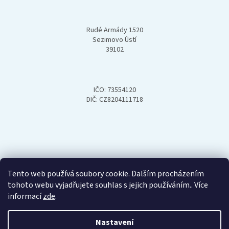
í
Rudé Armády 1520
Sezimovo Ústí
39102
IČO: 73554120
DIČ: CZ8204111718
Tento web používá soubory cookie. Dalším procházením
tohoto webu vyjadřujete souhlas s jejich používáním.. Více
informací
zde
.
Nastavení
Vytvořil Shoptet