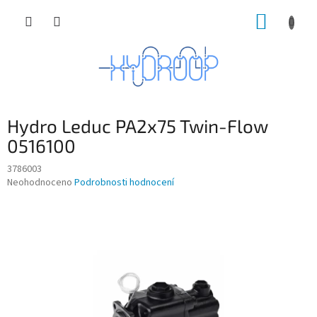
Přejít
NÁKUP
na
obsah
KOŠÍK
Hydro Leduc PA2x75 Twin-Flow
0516100
3786003
Průměrné
Neohodnoceno
Podrobnosti hodnocení
hodnocení
produktu
je
0,0
z
5
hvězdiček.