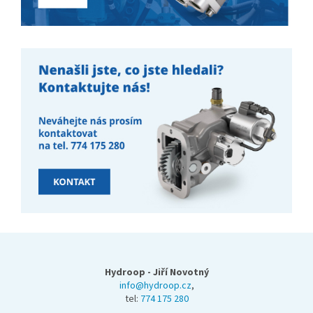
Z
á
p
Hydroop - Jiří Novotný
a
info@hydroop.cz
,
tel:
774 175 280
t