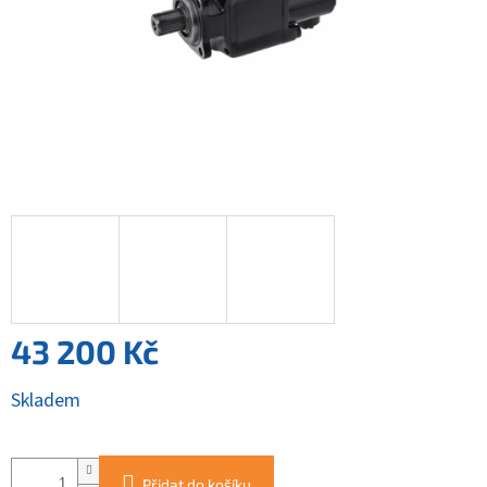
43 200 Kč
Měrná
Skladem
cena:
Přidat do košíku