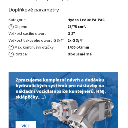
Doplňkové parametry
Kategorie
:
Hydro Leduc PA-PAC
?
Objem
:
75/75 cm³.
Velikost sacího otvoru
:
G 2"
Velikost tlakového otvoru G 3/4"
:
2x G 3/4"
?
Max. kontinuální otáčky
:
1400 ot/min
?
Rotace
:
Obousměrná