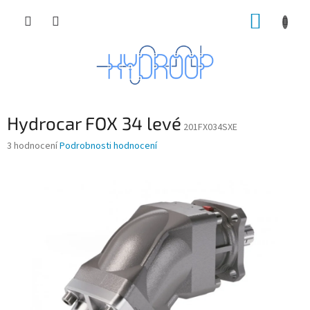
Přejít
NÁKUP
na
obsah
KOŠÍK
Hydrocar FOX 34 levé
201FX034SXE
Průměrné
3 hodnocení
Podrobnosti hodnocení
hodnocení
produktu
je
3,7
z
5
hvězdiček.