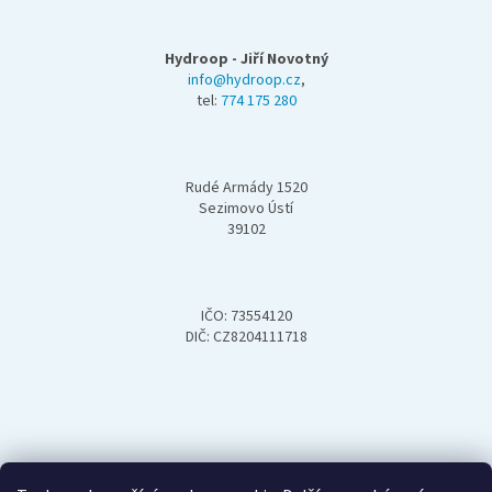
Z
á
p
Hydroop - Jiří Novotný
a
info@hydroop.cz
,
tel:
774 175 280
t
í
Rudé Armády 1520
Sezimovo Ústí
39102
IČO: 73554120
DIČ: CZ8204111718