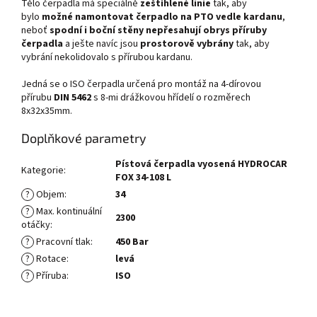
Tělo čerpadla má speciálně
zeštíhlené linie
tak, aby
bylo
možné namontovat čerpadlo na PTO vedle kardanu
,
neboť
spodní i boční stěny nepřesahují obrys příruby
čerpadla
a ješte navíc jsou
prostorově vybrány
tak, aby
vybrání nekolidovalo s přírubou kardanu.
Jedná se o ISO čerpadla určená pro montáž na 4-dírovou
přírubu
DIN 5462
s 8-mi drážkovou hřídelí o rozměrech
8x32x35mm.
Doplňkové parametry
Pístová čerpadla vyosená HYDROCAR
Kategorie
:
FOX 34-108 L
?
Objem
:
34
?
Max. kontinuální
2300
otáčky
:
?
Pracovní tlak
:
450 Bar
?
Rotace
:
levá
?
Příruba
:
ISO