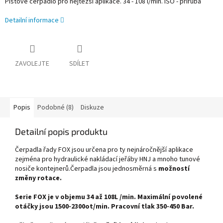
Pístové čerpadlo pro nejtěžší aplikace. 34 - 108 l/min. ISO - příruba
Detailní informace
ZAVOLEJTE
SDÍLET
Popis
Podobné (8)
Diskuze
Detailní popis produktu
Čerpadla řady FOX jsou určena pro ty nejnáročnější aplikace
zejména pro hydraulické nakládací jeřáby HNJ a mnoho tunové
nosiče kontejnerů.
Čerpadla jsou jednosměrná s
možností
změny rotace.
Serie FOX je v objemu 34 až 108L /min. Maximální povolené
otáčky jsou 1500-2300ot/min. Pracovní tlak 350-450 Bar.