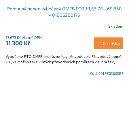
Pomocný pohon vybočený OMFB PTO 1:1,53 ZF - 6S 850
- 01006200175
Skladem
13 673 Kč včetně DPH
11 300 Kč
Do košíku
Vybočené PTO OMFB pro různé tipy převodovek. Převodový poměr
1:1,53. Možno také v jiných převodových poměrech viz. obrázky.
Kód:
201PE0300SE2