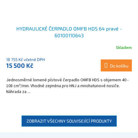
HYDRAULICKÉ ČERPADLO OMFB HDS 64 pravé -
60100110643
Skladem
18 755 Kč včetně DPH
15 500 Kč
Do košíku
Jednosměrné lomené pístové čerpadlo OMFB HDS s objemem 40 -
108 cm³/min. Vhodné zejména pro HNJ a mnohatunové nosiče.
Náhrada za ...
ZOBRAZIT VŠECHNY SOUVISEJÍCÍ PRODUKTY
Z