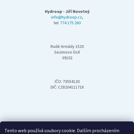
á
p
Hydroop - Jiří Novotný
a
info@hydroop.cz
,
tel:
774 175 280
t
í
Rudé Armády 1520
Sezimovo Ústí
39102
IČO: 73554120
DIČ: CZ8204111718
Tento web používá soubory cookie. Dalším procházením