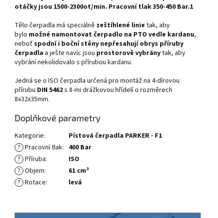
otáčky jsou 1500-2300ot/min. Pracovní tlak 350-450 Bar.1
Tělo čerpadla má speciálně
zeštíhlené linie
tak, aby
bylo
možné namontovat čerpadlo na PTO vedle kardanu
,
neboť
spodní i boční stěny nepřesahují obrys příruby
čerpadla
a ješte navíc jsou
prostorově vybrány
tak, aby
vybrání nekolidovalo s přírubou kardanu.
Jedná se o ISO čerpadla určená pro montáž na 4-dírovou
přírubu
DIN 5462
s 8-mi drážkovou hřídelí o rozměrech
8x32x35mm.
Doplňkové parametry
Kategorie
:
Pístová čerpadla PARKER - F1
?
Pracovní tlak
:
400 Bar
?
Příruba
:
ISO
?
Objem
:
61 cm³
?
Rotace
:
levá