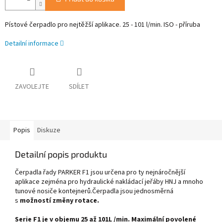
Pístové čerpadlo pro nejtěžší aplikace. 25 - 101 l/min. ISO - příruba
Detailní informace
ZAVOLEJTE
SDÍLET
Popis
Diskuze
Detailní popis produktu
Čerpadla řady PARKER F1 jsou určena pro ty nejnáročnější
aplikace zejména pro hydraulické nakládací jeřáby HNJ a mnoho
tunové nosiče kontejnerů.
Čerpadla jsou jednosměrná
s
možností změny rotace.
Serie F1 je v objemu 25 až 101L /min. Maximální povolené