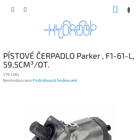
Přejít
NÁKUP
na
obsah
KOŠÍK
PÍSTOVÉ ČERPADLO Parker , F1-61-L,
59,5CM³/OT.
378 1061
Průměrné
Neohodnoceno
Podrobnosti hodnocení
hodnocení
produktu
je
0,0
z
5
hvězdiček.