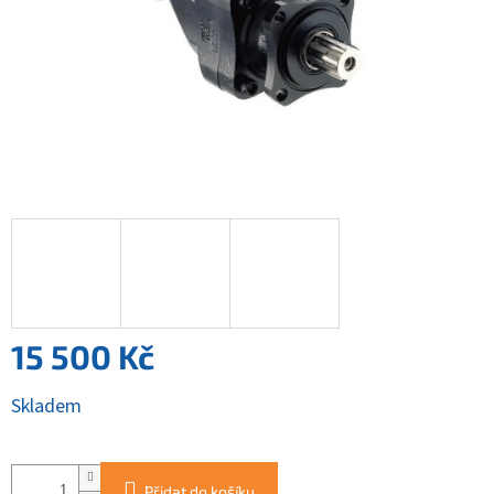
15 500 Kč
Měrná
Skladem
cena:
Přidat do košíku