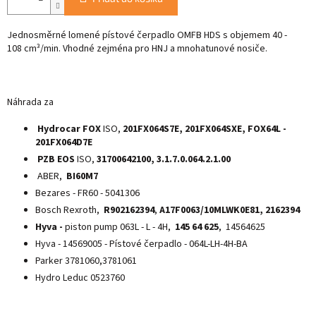
Jednosměrné lomené pístové čerpadlo OMFB HDS s objemem 40 -
108
cm³/min. Vhodné zejména pro HNJ a mnohatunové nosiče.
Náhrada za
Hydrocar
FOX
ISO,
201FX064S7E, 201FX064SXE, FOX64L -
201FX064D7E
PZB
EOS
ISO,
31700642100, 3.1.7.0.064.2.1.00
ABER,
BI60M7
Bezares - FR60 - 5041306
Bosch Rexroth,
R902162394
,
A17F0063/10MLWK0E81, 2162394
Hyva -
piston pump 063L - L - 4H,
145 64 625
, 14564625
Hyva - 14569005 - Pístové čerpadlo - 064L-LH-4H-BA
Parker 3781060,3781061
Hydro Leduc 0523760