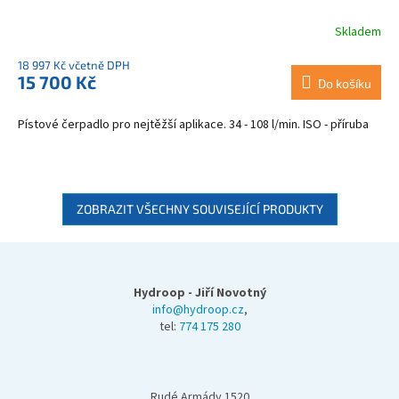
Skladem
18 997 Kč včetně DPH
15 700 Kč
Do košíku
Pístové čerpadlo pro nejtěžší aplikace. 34 - 108 l/min. ISO - příruba
ZOBRAZIT VŠECHNY SOUVISEJÍCÍ PRODUKTY
Z
á
p
Hydroop - Jiří Novotný
a
info@hydroop.cz
,
tel:
774 175 280
t
í
Rudé Armády 1520