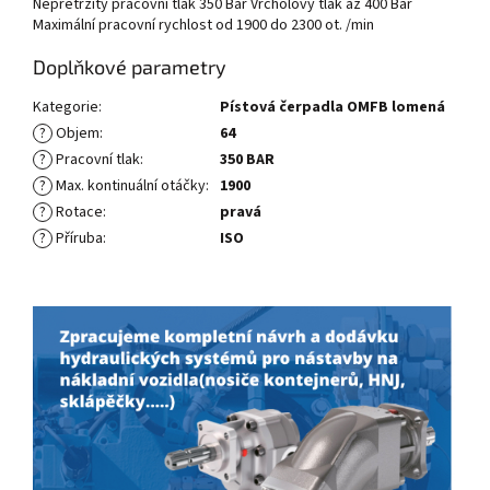
Nepřetržitý pracovní tlak 350 Bar Vrcholový tlak až 400 Bar
Maximální pracovní rychlost od 1900 do 2300 ot. /min
Doplňkové parametry
Kategorie
:
Pístová čerpadla OMFB lomená
?
Objem
:
64
?
Pracovní tlak
:
350 BAR
?
Max. kontinuální otáčky
:
1900
?
Rotace
:
pravá
?
Příruba
:
ISO