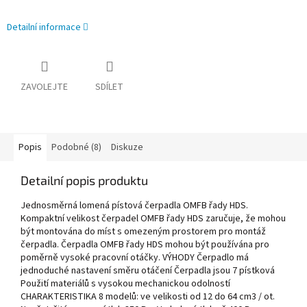
Detailní informace
ZAVOLEJTE
SDÍLET
Popis
Podobné (8)
Diskuze
Detailní popis produktu
Jednosměrná lomená pístová čerpadla OMFB řady HDS.
Kompaktní velikost čerpadel OMFB řady HDS zaručuje, že mohou
být montována do míst s omezeným prostorem pro montáž
čerpadla. Čerpadla OMFB řady HDS mohou být používána pro
poměrně vysoké pracovní otáčky. VÝHODY Čerpadlo má
jednoduché nastavení směru otáčení Čerpadla jsou 7 pístková
Použití materiálů s vysokou mechanickou odolností
CHARAKTERISTIKA 8 modelů: ve velikosti od 12 do 64 cm3 / ot.