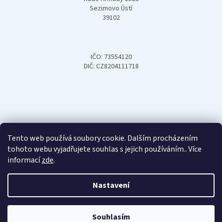
Sezimovo Ústí
39102
IČO: 73554120
DIČ: CZ8204111718
Tento web používá soubory cookie. Dalším procházením
tohoto webu vyjadřujete souhlas s jejich používáním.. Více
informací
zde
.
Nastavení
Vytvořil Shoptet
Souhlasím
Copyright 2026
Hydroop
. Všechna práva vyhrazena.