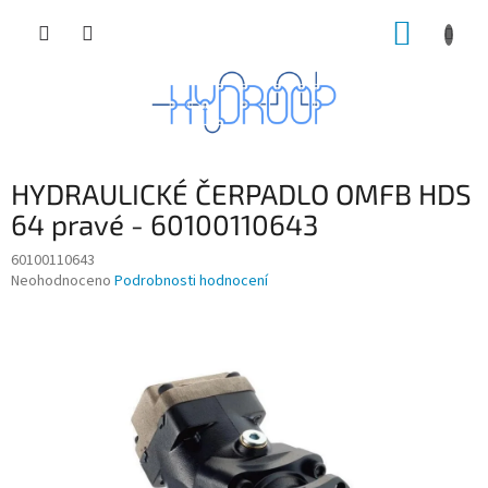
Přejít
NÁKUP
na
obsah
KOŠÍK
HYDRAULICKÉ ČERPADLO OMFB HDS
64 pravé - 60100110643
60100110643
Průměrné
Neohodnoceno
Podrobnosti hodnocení
hodnocení
produktu
je
0,0
z
5
hvězdiček.