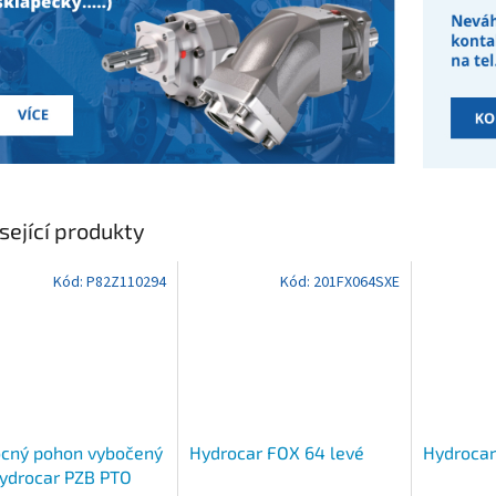
sející produkty
Kód:
P82Z110294
Kód:
201FX064SXE
cný pohon vybočený
Hydrocar FOX 64 levé
Hydrocar
ydrocar PZB PTO