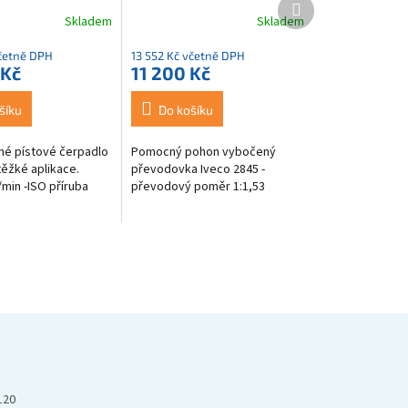
Další
produkt
Skladem
Skladem
včetně DPH
13 552 Kč včetně DPH
 Kč
11 200 Kč
šíku
Do košíku
é pístové čerpadlo
Pomocný pohon vybočený
těžké aplikace.
převodovka Iveco 2845 -
min -ISO příruba
převodový poměr 1:1,53
120