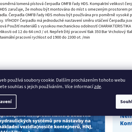
osměrná lomená pístová čerpadla OMFB řady HDS. Kompaktní velikost če
 HDS zaručuje, že mohou být montována do míst s omezeným prostorem p
adla. Čerpadla OMFB řady HDS mohou být používána pro poměrně vysoké p
ky. VÝHODY Čerpadlo má jednoduché nastavení směru otáčení Čerpadla jso
ková Použití materiálů s vysokou mechanickou odolností CHARAKTERISTIKA
likosti od 12 do 64 cm3 / ot. Nepřetržitý pracovní tlak 350 Bar Vrcholový tla
aximální pracovní rychlost od 1900 do 2300 ot. /min
web používá soubory cookie. Dalším procházením tohoto webu
jete souhlas s jejich používáním.. Více informací
zde
.
avení
Souh