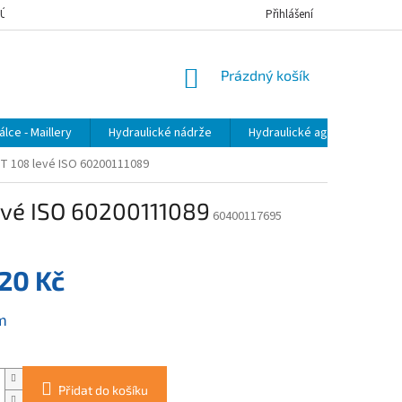
 ÚDAJŮ
JAK NAKUPOVAT
Přihlášení
NÁKUPNÍ
Prázdný košík
KOŠÍK
lce - Maillery
Hydraulické nádrže
Hydraulické agregáty
 108 levé ISO 60200111089
vé ISO 60200111089
60400117695
720 Kč
m
Přidat do košíku