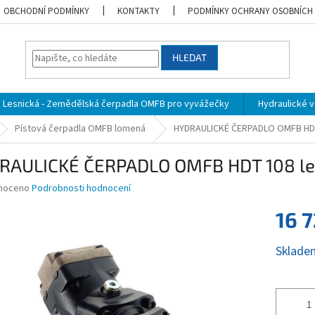
OBCHODNÍ PODMÍNKY
KONTAKTY
PODMÍNKY OCHRANY OSOBNÍCH
HLEDAT
Lesnická - Zemědělská čerpadla OMFB pro vyvážečky
Hydraulické vá
Pístová čerpadla OMFB lomená
HYDRAULICKÉ ČERPADLO OMFB HDT
RAULICKÉ ČERPADLO OMFB HDT 108 le
né
noceno
Podrobnosti hodnocení
ní
16 
u
Měrná
Sklade
cena:
ek.