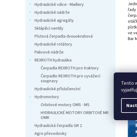
Jedn
Hydraulické válce - Maillery
řady
Hydraulické nádrže
čerp
Hydraulické agregáty
otáč
píst
Sklápěcí ventily
ve ve
Pístová čerpadla dvouokruhová
Bar M
Hydraulické rotátory
Palivové nádrže
REXROTH hydraulika
Čerpadla REXROTH pro traktory
Čerpadlo REXROTH pro vyvážecí
soupravy
Tento 
Hydraulické příslušenství
vyjadřu
Hydromotory
Orbitové motory OMS - MS
Nast
HYDRAULICKÉ MOTORY ORBITOVÉ MR
OMR
Hydraulická čerpadla GR 2
Agro převodovky