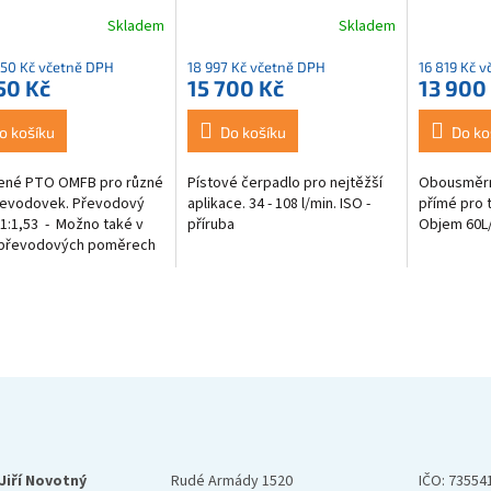
Skladem
Skladem
,50 Kč včetně DPH
18 997 Kč včetně DPH
16 819 Kč 
50 Kč
15 700 Kč
13 900
o košíku
Do košíku
Do ko
ené PTO OMFB pro různé
Pístové čerpadlo pro nejtěžší
Obousměrn
řevodovek. Převodový
aplikace. 34 - 108 l/min. ISO -
přímé pro 
:1,53 - Možno také v
příruba
Objem 60L/
h převodových poměrech
brázky. ZF 6S 800 ZF 6S
Jiří Novotný
Rudé Armády 1520
IČO: 73554