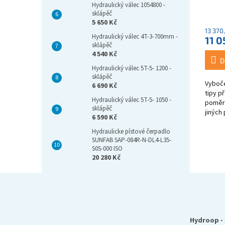
1:1,53
Hydraulický válec 1054800 -
sklápěč
5 650 Kč
13 370
Hydraulický válec 4T-3-700mm -
11 0
sklápěč
4 540 Kč
D
Hydraulický válec 5T-5- 1200 -
sklápěč
Vyboč
6 690 Kč
tipy p
Hydraulický válec 5T-5- 1050 -
poměr1
sklápěč
jinýc
6 590 Kč
viz. o
1000
Hydraulicke pístové čerpadlo
SUNFAB SAP-084R-N-DL4-L35-
S0S-000 ISO
20 280 Kč
Z
á
p
a
Hydroop - 
t