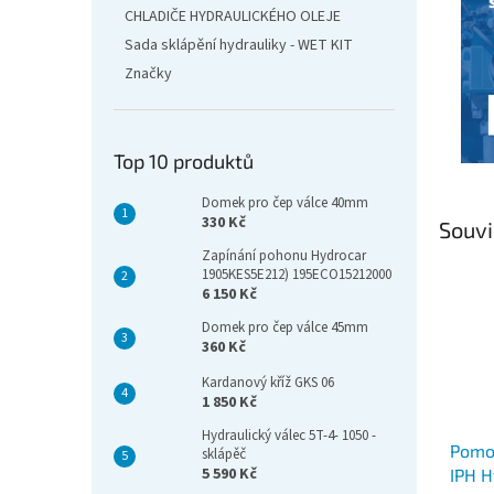
CHLADIČE HYDRAULICKÉHO OLEJE
Sada sklápění hydrauliky - WET KIT
Značky
Top 10 produktů
Domek pro čep válce 40mm
330 Kč
Souvi
Zapínání pohonu Hydrocar
1905KES5E212) 195ECO15212000
6 150 Kč
Domek pro čep válce 45mm
360 Kč
Kardanový kříž GKS 06
1 850 Kč
Hydraulický válec 5T-4- 1050 -
Pomo
sklápěč
5 590 Kč
IPH H