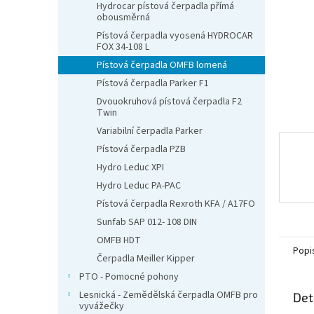
n
Hydrocar pístová čerpadla přímá
obousměrná
e
l
Pístová čerpadla vyosená HYDROCAR
FOX 34-108 L
Pístová čerpadla OMFB lomená
Pístová čerpadla Parker F1
Dvouokruhová pístová čerpadla F2
Twin
Variabilní čerpadla Parker
Pístová čerpadla PZB
Hydro Leduc XPI
Hydro Leduc PA-PAC
Pístová čerpadla Rexroth KFA / A17FO
Sunfab SAP 012- 108 DIN
OMFB HDT
Popi
Čerpadla Meiller Kipper
PTO - Pomocné pohony
Lesnická - Zemědělská čerpadla OMFB pro
Det
vyvážečky