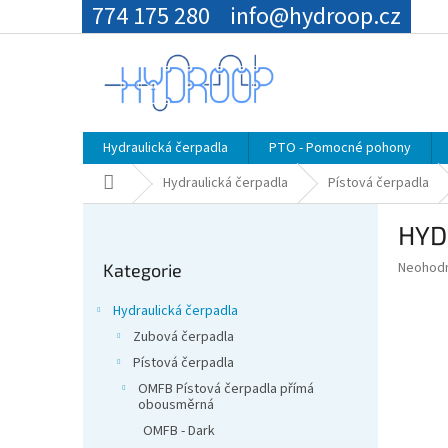
Přejít
774 175 280
info@hydroop.cz
na
obsah
Hydraulická čerpadla
PTO - Pomocné pohony
Domů
Hydraulická čerpadla
Pístová čerpadla
P
HYD
o
Přeskočit
s
Průměr
Neohod
Kategorie
kategorie
t
hodnoce
r
produkt
Hydraulická čerpadla
a
je
Zubová čerpadla
0,0
n
z
Pístová čerpadla
n
5
í
OMFB Pístová čerpadla přímá
hvězdič
obousměrná
p
OMFB - Dark
a