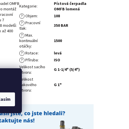
rpadel OMFB
Pístová čerpadla
Kategorie
:
ro montáž
OMFB lomená
racovní
?
Objem
:
108
u 7
?
Pracovní
 8 modelů:
350 BAR
tlak
:
k až 400
?
Max.
kontinuální
1500
otáčky
:
?
Rotace
:
levá
?
Příruba
:
ISO
Velikost sacího
G 1-1/4" (5/4")
otvoru
:
Velikost
tlakového
G 1"
otvoru
:
lasím