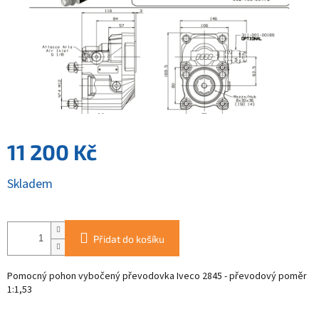
11 200 Kč
Měrná
Skladem
cena:
Přidat do košíku
Pomocný pohon vybočený převodovka Iveco 2845 - převodový poměr
1:1,53