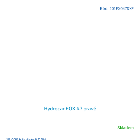
Kód:
201FX047DXE
Hydrocar FOX 47 pravé
Skladem
18 029 Kč včetně DPH