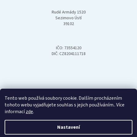
Rudé Armády 1520
Sezimovo Ústí
39102
IČO: 73554120
DIČ: CZ8204111718
Tento web používá soubory cookie. Dalším procházením
tohoto webu vyjadřujete souhlas s jejich používáním.. Více
informací
zde
.
Nastavení
Vytvořil Shoptet