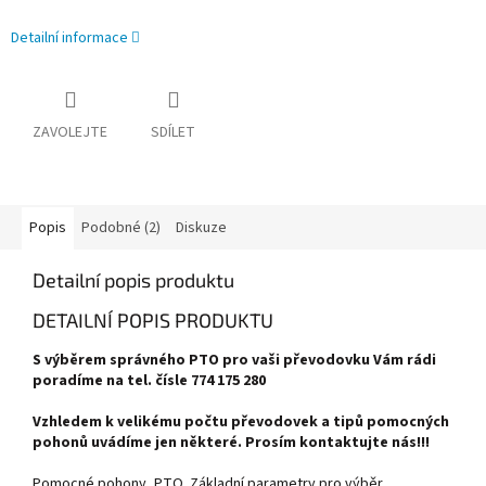
Detailní informace
ZAVOLEJTE
SDÍLET
Popis
Podobné (2)
Diskuze
Detailní popis produktu
DETAILNÍ POPIS PRODUKTU
S výběrem správného PTO pro vaši převodovku Vám rádi
poradíme na tel. čísle 774 175 280
Vzhledem k velikému počtu převodovek a tipů pomocných
pohonů uvádíme jen některé. Prosím kontaktujte nás!!!
Pomocné pohony, PTO. Základní parametry pro výběr