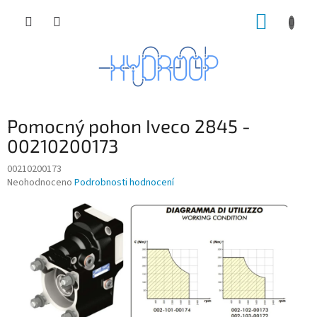
Přejít
NÁKUP
na
obsah
KOŠÍK
Pomocný pohon Iveco 2845 -
00210200173
00210200173
Průměrné
Neohodnoceno
Podrobnosti hodnocení
hodnocení
produktu
je
0,0
z
5
hvězdiček.