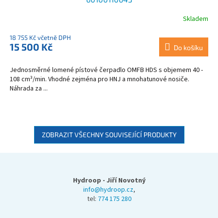
Skladem
18 755 Kč včetně DPH
15 500 Kč
Do košíku
Jednosměrné lomené pístové čerpadlo OMFB HDS s objemem 40 -
108 cm³/min. Vhodné zejména pro HNJ a mnohatunové nosiče.
Náhrada za ...
ZOBRAZIT VŠECHNY SOUVISEJÍCÍ PRODUKTY
Z
á
p
Hydroop - Jiří Novotný
a
info@hydroop.cz
,
tel:
774 175 280
t
í