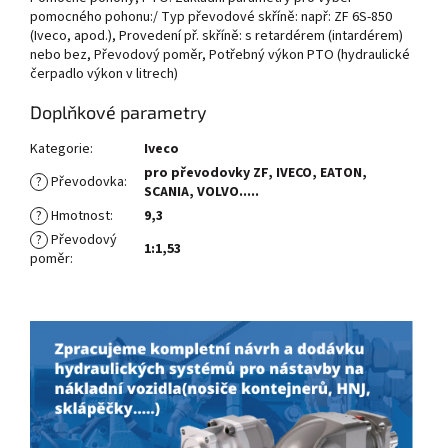
pomocného pohonu:/ Typ převodové skříně: např: ZF 6S-850
(Iveco, apod.), Provedení př. skříně: s retardérem (intardérem)
nebo bez, Převodový poměr, Potřebný výkon PTO (hydraulické
čerpadlo výkon v litrech)
Doplňkové parametry
Kategorie
:
Iveco
pro převodovky ZF, IVECO, EATON,
?
Převodovka
:
SCANIA, VOLVO.....
?
Hmotnost
:
9,3
?
Převodový
1:1,53
poměr
: