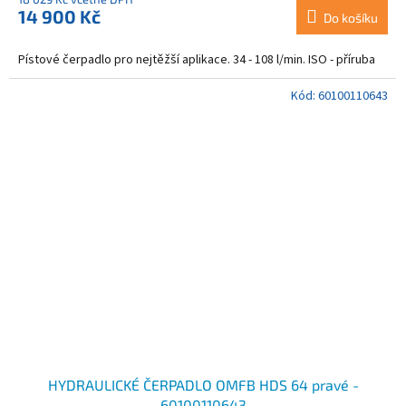
14 900 Kč
Do košíku
Pístové čerpadlo pro nejtěžší aplikace. 34 - 108 l/min. ISO - příruba
Kód:
60100110643
HYDRAULICKÉ ČERPADLO OMFB HDS 64 pravé -
60100110643