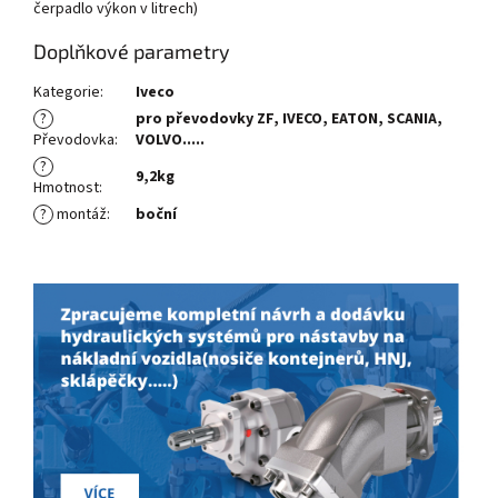
čerpadlo výkon v litrech)
Doplňkové parametry
Kategorie
:
Iveco
?
pro převodovky ZF, IVECO, EATON, SCANIA,
Převodovka
:
VOLVO.....
?
9,2kg
Hmotnost
:
?
montáž
:
boční