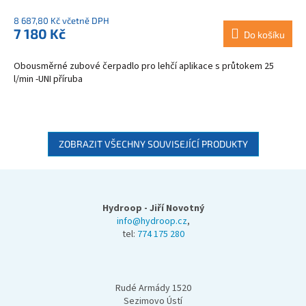
8 687,80 Kč včetně DPH
7 180 Kč
Do košíku
Obousměrné zubové čerpadlo pro lehčí aplikace s průtokem 25
l/min -UNI příruba
ZOBRAZIT VŠECHNY SOUVISEJÍCÍ PRODUKTY
Z
á
p
Hydroop - Jiří Novotný
a
info@hydroop.cz
,
tel:
774 175 280
t
í
Rudé Armády 1520
Sezimovo Ústí