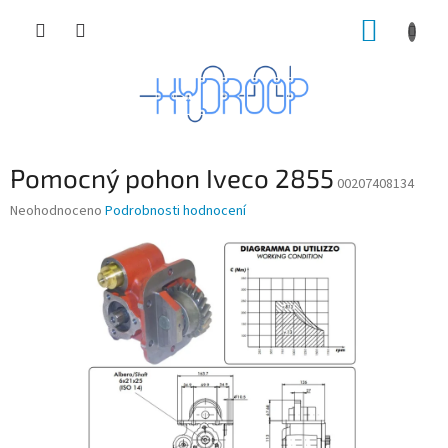
Přejít
NÁKUP
na
obsah
KOŠÍK
Pomocný pohon Iveco 2855
00207408134
Průměrné
Neohodnoceno
Podrobnosti hodnocení
hodnocení
produktu
je
0,0
z
5
hvězdiček.