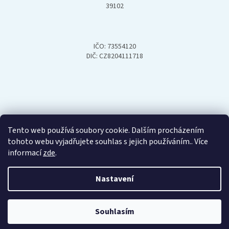
39102
IČO: 73554120
DIČ: CZ8204111718
Tento web používá soubory cookie. Dalším procházením
tohoto webu vyjadřujete souhlas s jejich používáním.. Více
informací
zde
.
Nastavení
Vytvořil Shoptet
Souhlasím
Copyright 2026
Hydroop
. Všechna práva vyhrazena.