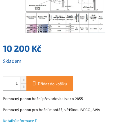
10 200 Kč
Měrná
Skladem
cena:
Přidat do košíku
Pomocný pohon boční převodovka Iveco 2855
Pomocný pohon pro boční montáž, většinou IVECO, AVIA
Detailní informace