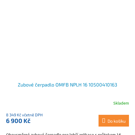
Zubové čerpadlo OMFB NPLH 16 10500410163
Skladem
8 349 Kč včetně DPH
6 900 Kč
Do košíku
Obousměrné zubové čerpadlo pro lehčí aplikace s průtokem 16