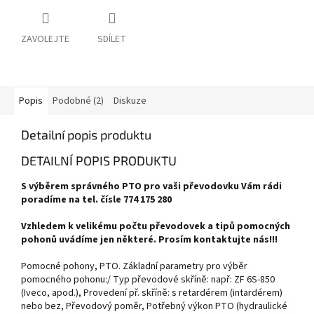
ZAVOLEJTE
SDÍLET
Popis
Podobné (2)
Diskuze
Detailní popis produktu
DETAILNÍ POPIS PRODUKTU
S výběrem správného PTO pro vaši převodovku Vám rádi
poradíme na tel. čísle 774 175 280
Vzhledem k velikému počtu převodovek a tipů pomocných
pohonů uvádíme jen některé. Prosím kontaktujte nás!!!
Pomocné pohony, PTO. Základní parametry pro výběr
pomocného pohonu:/ Typ převodové skříně: např: ZF 6S-850
(Iveco, apod.), Provedení př. skříně: s retardérem (intardérem)
nebo bez, Převodový poměr, Potřebný výkon PTO (hydraulické