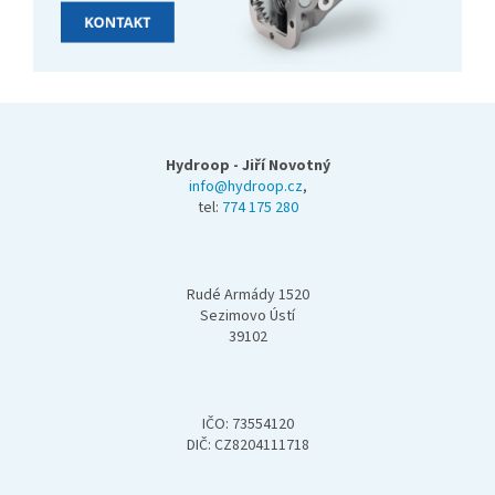
Z
á
p
Hydroop - Jiří Novotný
a
info@hydroop.cz
,
tel:
774 175 280
t
í
Rudé Armády 1520
Sezimovo Ústí
39102
IČO: 73554120
DIČ: CZ8204111718