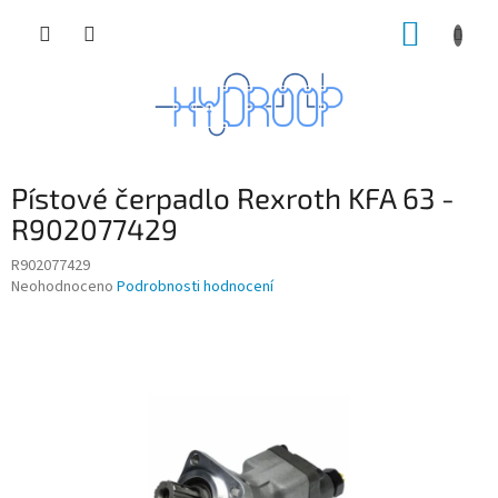
Přejít
NÁKUP
na
obsah
KOŠÍK
Pístové čerpadlo Rexroth KFA 63 -
R902077429
R902077429
Průměrné
Neohodnoceno
Podrobnosti hodnocení
hodnocení
produktu
je
0,0
z
5
hvězdiček.