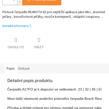
Pístové čerpadlo REXROTH 63 pro nejtěžší aplikace jako HNJ , lesnické
jeřány , kovošrotové jeřáby, nosiče kontejnerů , sklápěcí soupravy ....
Detailní informace
ZAVOLEJTE
SDÍLET
Popis
Diskuze
Detailní popis produktu
Čerpadlo A17FO je k dispozici ve velikostech: 23 | 32 | 45 | 63 | 80
Mezi další vlastnosti axiálního pístového čerpadla Bosch Rexroth 
Příruba a hřídel určená pro přímou montáž na pomocný náhon užit