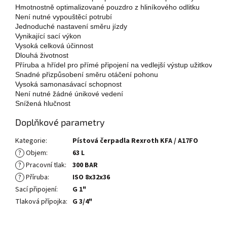
Hmotnostně optimalizované pouzdro z hliníkového odlitku

Není nutné vypouštěcí potrubí

Jednoduché nastavení směru jízdy

Vynikající sací výkon

Vysoká celková účinnost

Dlouhá životnost

Příruba a hřídel pro přímé připojení na vedlejší výstup užitkových v
Snadné přizpůsobení směru otáčení pohonu

Vysoká samonasávací schopnost

Není nutné žádné únikové vedení

Snížená hlučnost
Doplňkové parametry
Kategorie
:
Pístová čerpadla Rexroth KFA / A17FO
?
Objem
:
63 L
?
Pracovní tlak
:
300 BAR
?
Příruba
:
ISO 8x32x36
Sací připojení
:
G 1"
Tlaková přípojka
:
G 3/4"