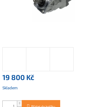
19 800 Kč
Měrná
Skladem
cena:
Přidat do košíku