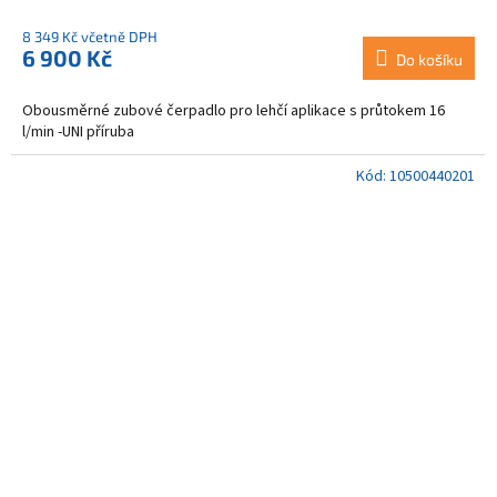
8 349 Kč včetně DPH
6 900 Kč
Do košíku
Obousměrné zubové čerpadlo pro lehčí aplikace s průtokem 16
l/min -UNI příruba
Kód:
10500440201