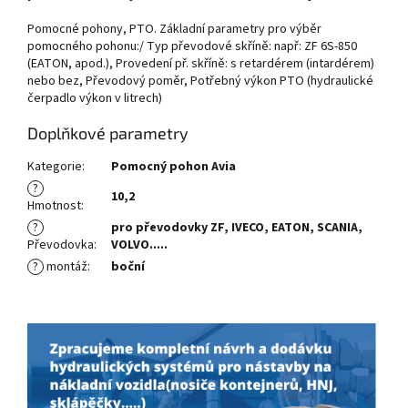
Pomocné pohony, PTO. Základní parametry pro výběr
pomocného pohonu:/ Typ převodové skříně: např: ZF 6S-850
(EATON, apod.), Provedení př. skříně: s retardérem (intardérem)
nebo bez, Převodový poměr, Potřebný výkon PTO (hydraulické
čerpadlo výkon v litrech)
Doplňkové parametry
Kategorie
:
Pomocný pohon Avia
?
10,2
Hmotnost
:
?
pro převodovky ZF, IVECO, EATON, SCANIA,
Převodovka
:
VOLVO.....
?
montáž
:
boční