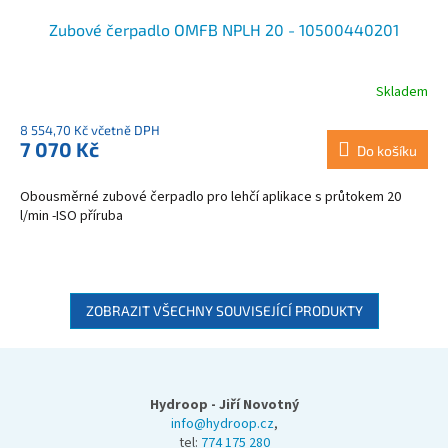
Zubové čerpadlo OMFB NPLH 20 - 10500440201
Skladem
8 554,70 Kč včetně DPH
7 070 Kč
Do košíku
Obousměrné zubové čerpadlo pro lehčí aplikace s průtokem 20
l/min -ISO příruba
ZOBRAZIT VŠECHNY SOUVISEJÍCÍ PRODUKTY
Z
á
p
Hydroop - Jiří Novotný
a
info@hydroop.cz
,
tel:
774 175 280
t