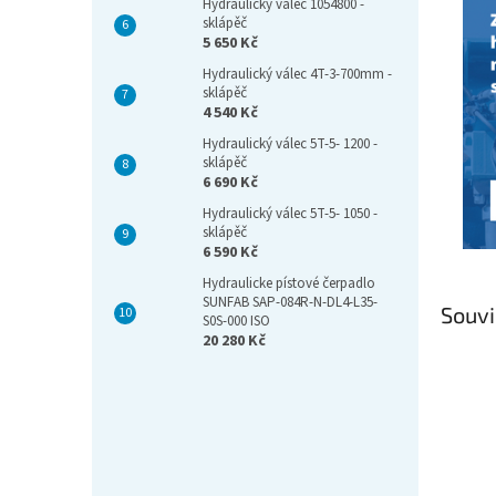
Hydraulický válec 1054800 -
sklápěč
5 650 Kč
Hydraulický válec 4T-3-700mm -
sklápěč
4 540 Kč
Hydraulický válec 5T-5- 1200 -
sklápěč
6 690 Kč
Hydraulický válec 5T-5- 1050 -
sklápěč
6 590 Kč
Hydraulicke pístové čerpadlo
SUNFAB SAP-084R-N-DL4-L35-
Souvi
S0S-000 ISO
20 280 Kč