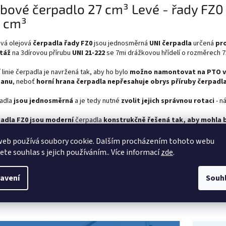
bové čerpadlo 27 cm³ Levé - řady FZ0
 cm³
vá olejová
čerpadla řady FZ0
jsou jednosměrná
UNI čerpadla
určená
pr
táž
na 3dírovou přírubu
UNI 21-222
se 7mi drážkovou hřídelí o rozměrech 
 linie čerpadla je navržená tak, aby ho bylo
možno namontovat na PTO v
danu
, neboť
horní
hrana čerpadla nepřesahuje obrys příruby čerpadl
adla
jsou jednosměrná
a je tedy nutné
zvolit jejich
správnou rotaci
- n
adla FZ0 jsou
moderní
čerpadla
konstrukčně řešená tak, aby mohla b
ých objemech
levnější alternativou pístových čerpadel
pro
natahova
aulické ruky
.
web používá soubory cookie. Dalším procházením tohoto webu
jete souhlas s jejich používáním.. Více informací
zde
.
adla mají možnost výběru
tlakového výstupu
na čerpadle buď
z boku
ne
í strany.
avení
Souh
 čerpadla jsou vhodná také jako 2. stupeň k tandemovým čerpadlům