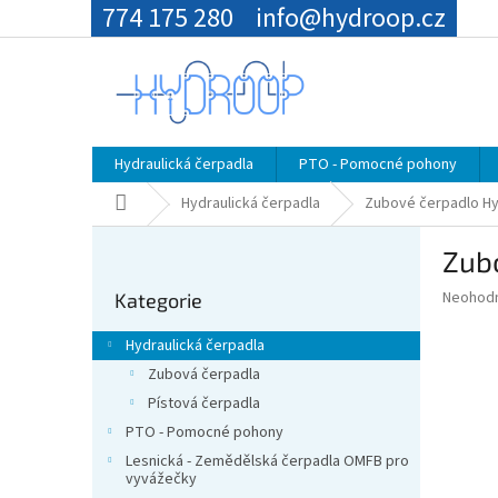
Přejít
774 175 280
info@hydroop.cz
na
obsah
Hydraulická čerpadla
PTO - Pomocné pohony
Domů
Hydraulická čerpadla
Zubové čerpadlo Hyd
P
Zubo
o
Přeskočit
s
Průměr
Neohod
Kategorie
kategorie
t
hodnoce
r
produkt
Hydraulická čerpadla
a
je
Zubová čerpadla
0,0
n
z
Pístová čerpadla
n
5
í
PTO - Pomocné pohony
hvězdič
p
Lesnická - Zemědělská čerpadla OMFB pro
vyvážečky
a