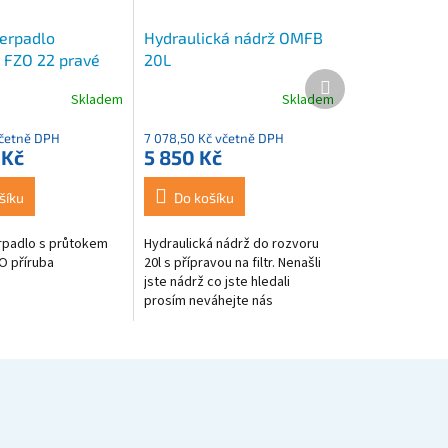
erpadlo
Hydraulická nádrž OMFB
 FZO 22 pravé
20L
Další
produkt
Skladem
Skladem
včetně DPH
7 078,50 Kč včetně DPH
 Kč
5 850 Kč
šíku
Do košíku
rpadlo s průtokem
Hydraulická nádrž do rozvoru
SO příruba
20l s přípravou na filtr. Nenašli
jste nádrž co jste hledali
prosím neváhejte nás
kontaktovat na 774 175 280
nebo info@hydroop.cz