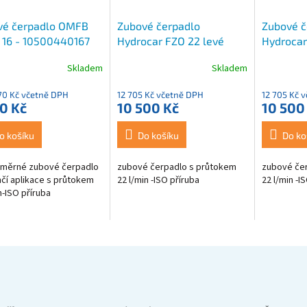
vé čerpadlo OMFB
Zubové čerpadlo
Zubové č
 16 - 10500440167
Hydrocar FZO 22 levé
Hydrocar
Skladem
Skladem
rné
cení
70 Kč včetně DPH
12 705 Kč včetně DPH
12 705 Kč 
ktu
0 Kč
10 500 Kč
10 500
o košíku
Do košíku
Do ko
ček.
měrné zubové čerpadlo
zubové čerpadlo s průtokem
zubové če
hčí aplikace s průtokem
22 l/min -ISO příruba
22 l/min -I
n-ISO příruba