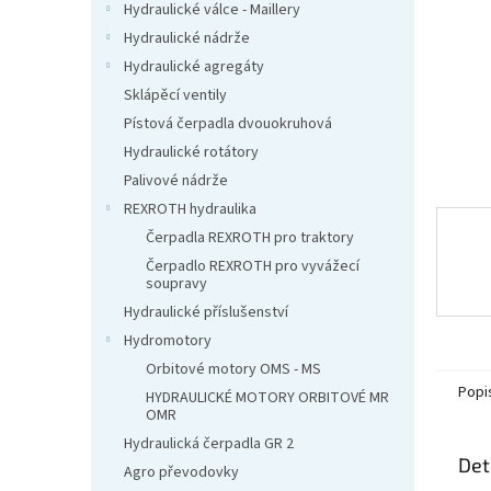
n
Hydraulické válce - Maillery
e
Hydraulické nádrže
l
Hydraulické agregáty
Sklápěcí ventily
Pístová čerpadla dvouokruhová
Hydraulické rotátory
Palivové nádrže
REXROTH hydraulika
Čerpadla REXROTH pro traktory
Čerpadlo REXROTH pro vyvážecí
soupravy
Hydraulické příslušenství
Hydromotory
Orbitové motory OMS - MS
Popi
HYDRAULICKÉ MOTORY ORBITOVÉ MR
OMR
Hydraulická čerpadla GR 2
Det
Agro převodovky