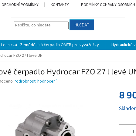
OBCHODNÍ PODMÍNKY
KONTAKTY
PODMÍNKY OCHRANY OSOBNÍCH
HLEDAT
Lesnická - Zemědělská čerpadla OMFB pro vyvážečky
Hydraulické vá
rocar FZO 27 l levé UNI
vé čerpadlo Hydrocar FZO 27 l levé U
né
noceno
Podrobnosti hodnocení
ní
8 9
u
Měrná
Sklade
cena:
ek.