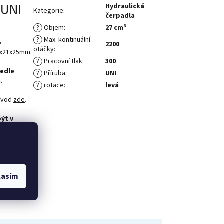
 UNI
Hydraulická
Kategorie
:
čerpadla
?
Objem
:
27 cm³
?
Max. kontinuální
o
2200
otáčky
:
7x21x25mm.
?
Pracovní tlak
:
300
edle
?
Příruba
:
UNI
a
.
?
rotace
:
levá
ávod
zde
.
ýt v
če nebo
bo
z jeho
lasím