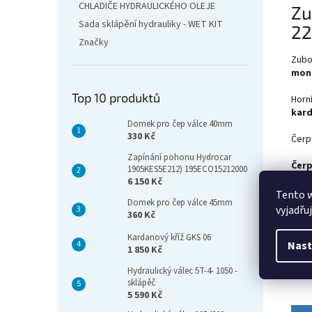
CHLADIČE HYDRAULICKÉHO OLEJE
Zu
Sada sklápění hydrauliky - WET KIT
22
Značky
Zubo
mon
Top 10 produktů
Horní
kar
Domek pro čep válce 40mm
330 Kč
Čerp
Zapínání pohonu Hydrocar
Čerp
1905KES5E212) 195ECO15212000
mal
6 150 Kč
hydr
Tento 
Domek pro čep válce 45mm
vyjadřu
360 Kč
Čerp
zadn
Kardanový kříž GKS 06
Nast
1 850 Kč
Tato
Hydraulický válec 5T-4- 1050 -
sklápěč
5 590 Kč