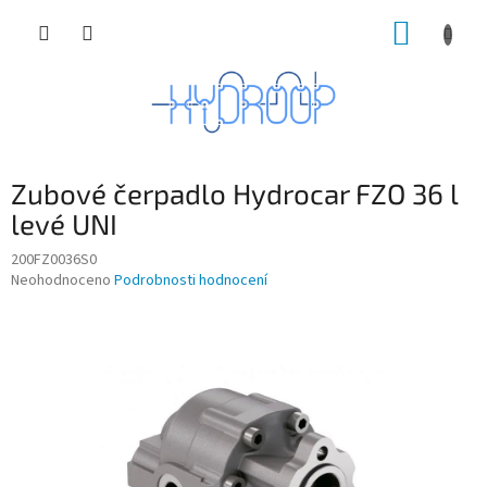
Přejít
NÁKUP
na
obsah
KOŠÍK
Zubové čerpadlo Hydrocar FZO 36 l
levé UNI
200FZ0036S0
Průměrné
Neohodnoceno
Podrobnosti hodnocení
hodnocení
produktu
je
0,0
z
5
hvězdiček.