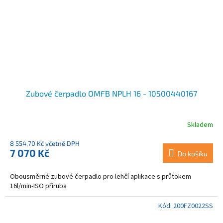
Zubové čerpadlo OMFB NPLH 16 - 10500440167
Skladem
Průměrné
hodnocení
8 554,70 Kč včetně DPH
produktu
7 070 Kč
je
Do košíku
3,5
z
Obousměrné zubové čerpadlo pro lehčí aplikace s průtokem
5
16l/min-ISO příruba
hvězdiček.
Kód:
200FZ0022SS