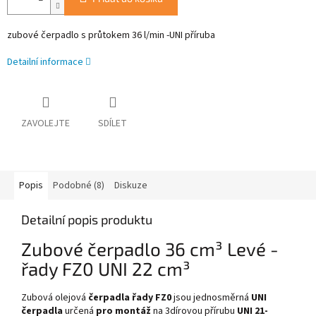
zubové čerpadlo s průtokem 36
l/min -UNI příruba
Detailní informace
ZAVOLEJTE
SDÍLET
Popis
Podobné (8)
Diskuze
Detailní popis produktu
Zubové čerpadlo 36 cm³ Levé -
řady FZ0 UNI 22 cm³
Zubová olejová
čerpadla řady FZ0
jsou jednosměrná
UNI
čerpadla
určená
pro montáž
na 3dírovou přírubu
UNI 21-