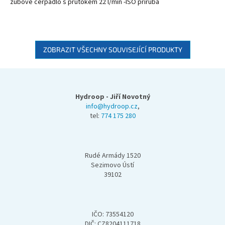
zubové čerpadlo s průtokem 22 l/min -ISO příruba
ZOBRAZIT VŠECHNY SOUVISEJÍCÍ PRODUKTY
Z
á
p
Hydroop - Jiří Novotný
a
info@hydroop.cz
,
tel:
774 175 280
t
í
Rudé Armády 1520
Sezimovo Ústí
39102
IČO: 73554120
DIČ: CZ8204111718