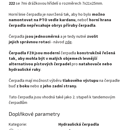
222
se 7mi drážkovou hřídelí o rozměrech 7x21x25mm.
Horní linie čerpadla je navržená tak, aby ho bylo
možno
namontovat na PTO vedle kardanu
, neboť
horní
hrana
čerpadla nepřesahuje obrys příruby čerpadla
.
Čerpadla
jsou jednosměrná
a je tedy nutné
zvolit
jejich
správnou rotaci
- návod
zde
.
Čerpadla FZ0 jsou
moderní
čerpadla
konstrukčně řešená
tak, aby mohla být v malých objemech
levnější
alternativou pístových čerpadel
pro
natahovače nebo
hydraulické ruky
.
Čerpadla mají možnost výběru
tlakového výstupu
na čerpadle
buď
z boku
nebo
z jeho zadní strany.
Tato čerpadla jsou vhodná také jako 2. stupeň k tandemovým
čerpadlům
Doplňkové parametry
Kategorie
:
Hydraulická čerpadla