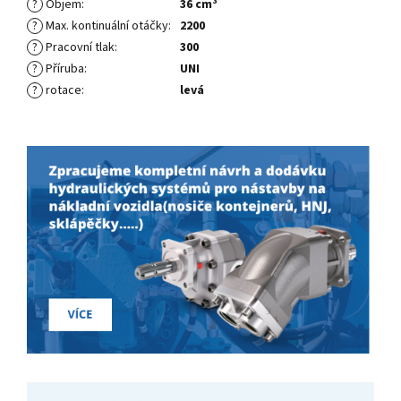
?
Objem
:
36 cm³
?
Max. kontinuální otáčky
:
2200
?
Pracovní tlak
:
300
?
Příruba
:
UNI
?
rotace
:
levá