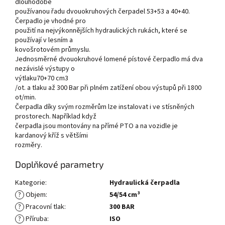
dlouhodobě
používanou řadu dvouokruhových čerpadel 53+53 a 40+40.
Čerpadlo je vhodné pro
použití na nejvýkonnějších hydraulických rukách, které se
používají v lesním a
kovošrotovém průmyslu.
Jednosměrné dvouokruhové lomené pístové čerpadlo má dva
nezávislé výstupy o
výtlaku70+70 cm3
/ot. a tlaku až 300 Bar při plném zatížení obou výstupů při 1800
ot/min.
Čerpadla díky svým rozměrům lze instalovat i ve stísněných
prostorech. Například když
čerpadla jsou montovány na přímé PTO a na vozidle je
kardanový kříž s většími
rozměry.
Doplňkové parametry
Kategorie
:
Hydraulická čerpadla
?
Objem
:
54/54 cm³
?
Pracovní tlak
:
300 BAR
?
Příruba
:
ISO