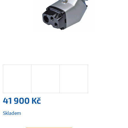
41 900 Kč
Měrná
Skladem
cena: