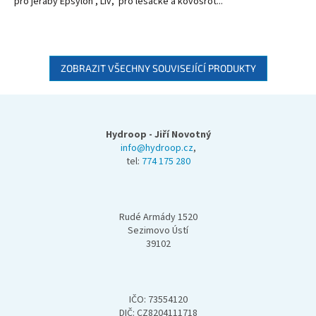
pro jeřáby Epsylon , Liv, pro lesácké a kovošrot...
ZOBRAZIT VŠECHNY SOUVISEJÍCÍ PRODUKTY
Z
á
p
Hydroop - Jiří Novotný
a
info@hydroop.cz
,
tel:
774 175 280
t
í
Rudé Armády 1520
Sezimovo Ústí
39102
IČO: 73554120
DIČ: CZ8204111718