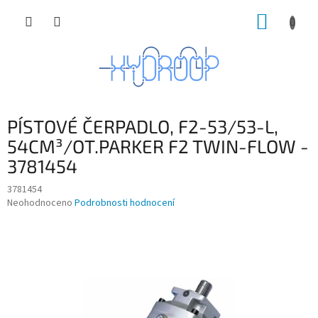
Přejít
NÁKUP
na
obsah
KOŠÍK
PÍSTOVÉ ČERPADLO, F2-53/53-L,
54CM³/OT.PARKER F2 TWIN-FLOW -
3781454
3781454
Průměrné
Neohodnoceno
Podrobnosti hodnocení
hodnocení
produktu
je
0,0
z
5
hvězdiček.