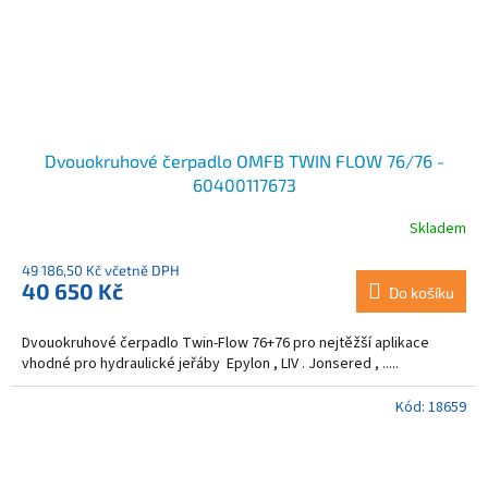
Dvouokruhové čerpadlo OMFB TWIN FLOW 76/76 -
60400117673
Skladem
49 186,50 Kč včetně DPH
40 650 Kč
Do košíku
Dvouokruhové čerpadlo Twin-Flow 76+76 pro nejtěžší aplikace
vhodné pro hydraulické jeřáby Epylon , LIV . Jonsered , .....
Kód:
18659