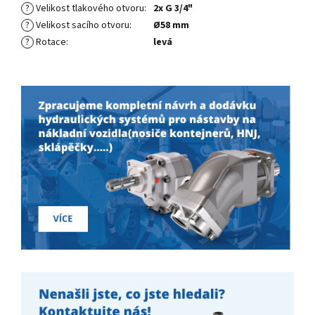
?
Velikost tlakového otvoru
:
2x G 3/4"
?
Velikost sacího otvoru
:
Ø58 mm
?
Rotace
:
levá